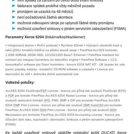
fixní splátky za zařízení po celou dobu trvání smlouvy
fakturace splátek probíhá vždy měsíčně pozadu
pronájem se uzavírá na 48 měsíců
není požadovaná žádná akontace
možnost odkoupení stroje po uplynutí řádné doby pronájmu
možnost uzavření smlouvy o plném servisním zabezpečení (FSMA)
Parametry Xerox 6204
(tiskárna/kopírka/skener):
• Integrovaný skener • Ruční podavač • Rychlost 4D/min • Výstupní zásobník kopií a
tisků (20A1 formátů) drátěný na přední straně stroje • FreeFlow AccXES kontroler,
1,0GB SDRAM, 80GB HDD, 10/100/1000 BaseT Ethernet • FreeFlow Interface Kit,
rozhraní pro integraci kontroleru do tiskového engine • FreeFlow Software v 12.0,
komunikační software pro řízení kontroleru - licence 6204 NAT KIT - UK (starter kit: role,
panel, popisky, kabely) - instalační CD-ROM software a ovladače • Licence pro
skenování do sítě • Jednotka druhé automatické role
Volitelné položky
:
AccXES 6204 PostScript/
PDF
License - licence pro přímý tisk souborů PostScript (EPS)
a
PDF
pro kotroler FreeFlow; AccXES 6204 Raster License - licence pro přímý tisk
souborů rastrových formátů
JPG
, PNG, BMP a GIF pro kontroler FreeFlow; AccXES
6204
DWF
Print License - licence pro přímý tisk souborů
DWF
AutoCAD
pro kontroler
FreeFlow; AccXES 6204
DGN
Print License - licence pro přímý tisk souborů
DGN
Microstation pro kontroler FreeFlow; AccXES 6204 Accounting License - licence pro
účtování úloh tisku, kopírování i skenování; Smlouva o plném servisním zabezpečení
(FSMA)
Ke každé uzavřené smlouvě obdržíte originální košili DUCATI Xerox