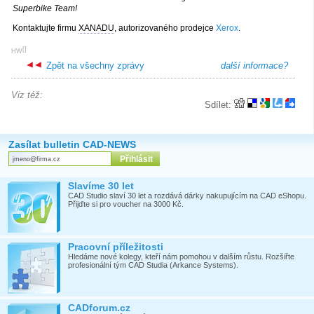
Superbike Team!
Kontaktujte firmu
XANADU
, autorizovaného prodejce
Xerox
.
[
]
HW
Zpět na všechny zprávy
další informace?
Viz též:
Sdílet:
Zasílat bulletin CAD-NEWS
Slavíme 30 let
CAD Studio slaví 30 let a rozdává dárky nakupujícím na CAD eShopu.
Přijďte si pro voucher na 3000 Kč.
Pracovní příležitosti
Hledáme nové kolegy, kteří nám pomohou v dalším růstu. Rozšiřte
profesionální tým CAD Studia (Arkance Systems).
CADforum.cz