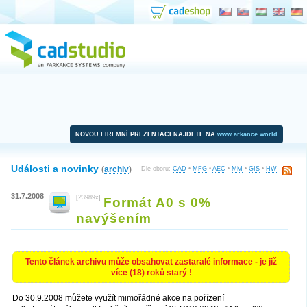
NOVOU FIREMNÍ PREZENTACI NAJDETE NA
www.arkance.world
Události a novinky
(
archiv
)
Dle oboru:
CAD
•
MFG
•
AEC
•
MM
•
GIS
•
HW
31.7.2008
[23989x]
Formát A0 s 0%
navýšením
Tento článek archivu může obsahovat zastaralé informace - je již
více (18) roků starý !
Do 30.9.2008 můžete využít mimořádné akce na pořízení