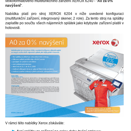
velkoformátového multifunkčního zařízení XEROX 6240 - "
A0 za 0%
navýšení
".
Nabídka platí pro stroj XEROX 6204 v níže uvedené konfiguraci
(multifunkční zařízení, integrovaný skener, 2 role). Za tento stroj na splátky
zaplatíte po součtu všech nájemních splátek jako kdybyste zařízení platili v
hotovosti.
V rámci této nabídky Xerox získáváte: