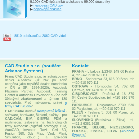
9.100+ CAD tipů a triků a diskuse s 99.000 účastníky
▶
nejnovější CAD tipy
▶
nejnovější diskuse
8810 odběratelů a 2062 CAD videí
CAD Studio s.r.o. (součást
Kontakt
Arkance Systems)
PRAHA
- Líbalova 1/2348, 149 00 Praha
4, tel: +420 910 970 111
Firma CAD Studio s.r.o. je autorizovaný
BRNO
- Sochorova 23, 616 00 Brno, tel:
dealer Autodesk (již 26x po sobě
+420 910 970 111
oceněna jako největší dealer Autodesku
OSTRAVA
- Hornopolní 34, 702 00
v ČR a SR: 1994-2020), Autodesk
Ostrava, tel: +420 910 970 111
Platinum Partner, Autodesk Training
Č.BUDĚJOVICE
- Pražská tř. 16, 370
Center a Autodesk Developer s více než
04 České Budějovice, tel: +420 910 970
30letými zkušenostmi
a týmem 130
111
specialistů. Proč nakupovat právě
u
PARDUBICE
- Rokycanova 2730, 530
firmy CAD Studio
?
02 Pardubice, tel: +420 910 970 111
CAD Studio
dodává
kompletní řešení
-
PLZEŇ
- Teslova 3, 301 00 Plzeň, tel:
software, hardware, školení, služby - pro
+420 910 970 111
CAD/CAM
,
BIM
,
GIS/FM
,
PDM
a
SLOVENSKO
(Bratislava + Žilina) - tel.
multimédia, založená na technologiích
+421 2 6381 3628
firmy Autodesk (digitální prototypy, BIM,
FRANCIE, BELGIE, NIZOZEMSKO,
AutoCAD, Inventor, Revit, Civil 3D,
POLSKO, FINSKO, LITVA
(
Arkance
Fusion 360, 3ds Max, Vault, Plant,
Systems
)
Simulation, cloud...) a aplikační