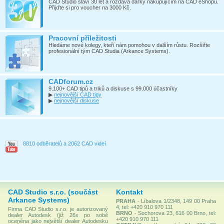
CAD Studio slaví 30 let a rozdává dárky nakupujícím na CAD eShopu.
Přijďte si pro voucher na 3000 Kč.
Pracovní příležitosti
Hledáme nové kolegy, kteří nám pomohou v dalším růstu. Rozšiřte
profesionální tým CAD Studia (Arkance Systems).
CADforum.cz
9.100+ CAD tipů a triků a diskuse s 99.000 účastníky
▶
nejnovější CAD tipy
▶
nejnovější diskuse
8810 odběratelů a 2062 CAD videí
CAD Studio s.r.o. (součást
Kontakt
Arkance Systems)
PRAHA
- Líbalova 1/2348, 149 00 Praha
4, tel: +420 910 970 111
Firma CAD Studio s.r.o. je autorizovaný
BRNO
- Sochorova 23, 616 00 Brno, tel:
dealer Autodesk (již 26x po sobě
+420 910 970 111
oceněna jako největší dealer Autodesku