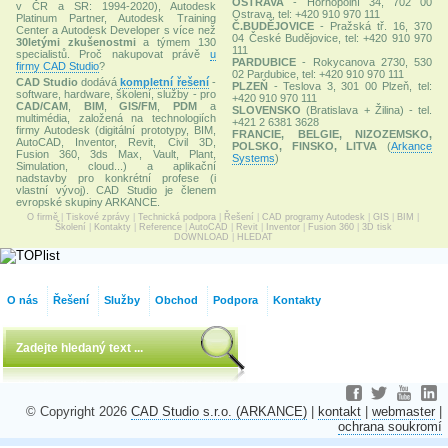
OSTRAVA
- Hornopolní 34, 702 00
v ČR a SR: 1994-2020), Autodesk
Ostrava, tel: +420 910 970 111
Platinum Partner, Autodesk Training
Č.BUDĚJOVICE
- Pražská tř. 16, 370
Center a Autodesk Developer s více než
04 České Budějovice, tel: +420 910 970
30letými zkušenostmi
a týmem 130
111
specialistů. Proč nakupovat právě
u
PARDUBICE
- Rokycanova 2730, 530
firmy CAD Studio
?
02 Pardubice, tel: +420 910 970 111
CAD Studio
dodává
kompletní řešení
-
PLZEŇ
- Teslova 3, 301 00 Plzeň, tel:
software, hardware, školení, služby - pro
+420 910 970 111
CAD/CAM
,
BIM
,
GIS/FM
,
PDM
a
SLOVENSKO
(Bratislava + Žilina) - tel.
multimédia, založená na technologiích
+421 2 6381 3628
firmy Autodesk (digitální prototypy, BIM,
FRANCIE, BELGIE, NIZOZEMSKO,
AutoCAD, Inventor, Revit, Civil 3D,
POLSKO, FINSKO, LITVA
(
Arkance
Fusion 360, 3ds Max, Vault, Plant,
Systems
)
Simulation, cloud...) a aplikační
nadstavby pro konkrétní profese (i
vlastní vývoj). CAD Studio je členem
evropské skupiny ARKANCE.
O firmě
|
Tiskové zprávy
|
Technická podpora
|
Řešení
|
CAD programy Autodesk
|
GIS
|
BIM
|
Školení
|
Kontakty
|
Reference
|
AutoCAD
|
Revit
|
Inventor
|
Fusion 360
|
3D tisk
DOWNLOAD
|
HLEDAT
O nás
Řešení
Služby
Obchod
Podpora
Kontakty
© Copyright 2026
CAD Studio s.r.o. (ARKANCE)
|
kontakt
|
webmaster
|
ochrana soukromí