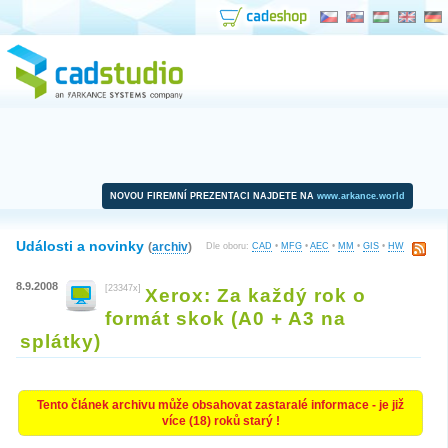
NOVOU FIREMNÍ PREZENTACI NAJDETE NA
www.arkance.world
Události a novinky
(
archiv
)
Dle oboru:
CAD
•
MFG
•
AEC
•
MM
•
GIS
•
HW
8.9.2008
[23347x]
Xerox: Za každý rok o
formát skok (A0 + A3 na
splátky)
Tento článek archivu může obsahovat zastaralé informace - je již
více (18) roků starý !