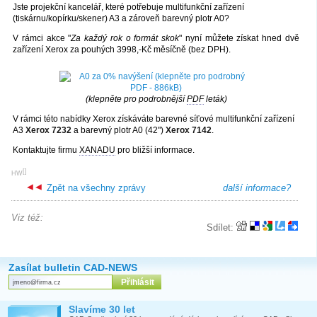
Jste projekční kancelář, které potřebuje multifunkční zařízení
(tiskárnu/kopírku/skener) A3 a zároveň barevný plotr A0?
V rámci akce "
Za každý rok o formát skok
" nyní můžete získat hned dvě
zařízení Xerox za pouhých 3998,-Kč měsíčně (bez DPH).
(klepněte pro podrobnější
PDF
leták)
V rámci této nabídky Xerox získáváte barevné síťové multifunkční zařízení
A3
Xerox 7232
a barevný plotr A0 (42")
Xerox 7142
.
Kontaktujte firmu
XANADU
pro bližší informace.
[
]
HW
Zpět na všechny zprávy
další informace?
Viz též:
Sdílet:
Zasílat bulletin CAD-NEWS
Slavíme 30 let