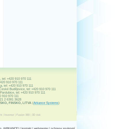
, tel: +420 910 970 111
+420 910 970 111
a, tel: +420 910 970 111
 České Budějovice, tel: +420 910 970 111
ardubice, tel: +420 910 970 111
20 910 970 111
+421 2 6381 3628
SKO, FINSKO, LITVA
(
Arkance Systems
)
it
|
Inventor
|
Fusion 360
|
3D tisk
r.o. (ARKANCE)
|
kontakt
|
webmaster
|
ochrana soukromí