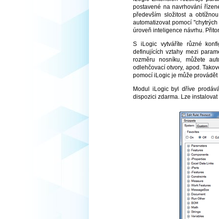
postavené na navrhování řízeném
především složitost a obtížno
automatizovat pomocí "chytrých 
úroveň inteligence návrhu. Přit
S iLogic vytváříte různé konf
definujících vztahy mezi param
rozměru nosníku, můžete autom
odlehčovací otvory, apod. Tako
pomocí iLogic je může provádět 
Modul iLogic byl dříve prodá
dispozici zdarma. Lze instalovat