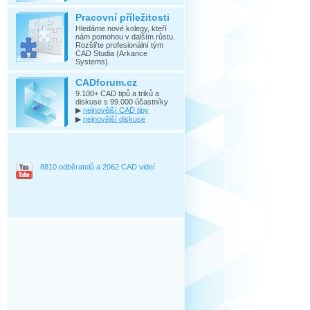
Pracovní příležitosti
Hledáme nové kolegy, kteří
nám pomohou v dalším růstu.
Rozšiřte profesionální tým
CAD Studia (Arkance
Systems).
CADforum.cz
9.100+ CAD tipů a triků a
diskuse s 99.000 účastníky
▶
nejnovější CAD tipy
▶
nejnovější diskuse
8810 odběratelů a 2062 CAD videí