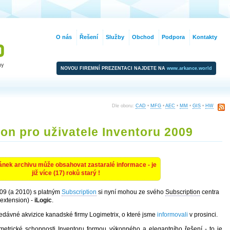
O nás
Řešení
Služby
Obchod
Podpora
Kontakty
NOVOU FIREMNÍ PREZENTACI NAJDETE NA
www.arkance.world
Dle oboru:
CAD
•
MFG
•
AEC
•
MM
•
GIS
•
HW
ion pro uživatele Inventoru 2009
ánek archivu může obsahovat zastaralé informace - je
již více (17) roků starý !
09 (a 2010) s platným
Subscription
si nyní mohou ze svého
Subscription
centra
extension) -
iLogic
.
edávné akvizice kanadské firmy Logimetrix, o které jsme
informovali
v prosinci.
ametrické schopnosti
Inventor
u formou výkonného a elegantního řešení - to je