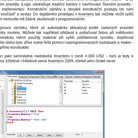
 pravidly. iLogic odstraňuje tradiční bariéry v navrhování řízeném pravidly -
u implementaci. Konstrukční záměry a obvyklé konstrukční postupy lze nyní
součástí" a sestav. Do digitálního prototypu v
Inventor
u tak můžete vložit vyšší
om nemusíte mít žádné zkušenosti s programováním.
igurace výrobku, které se automaticky aktualizují podle zadaných pravidel
etry modelu. Můžete tak například přidávat a potlačovat žebra při zvětšování
aticky měnit použitý materiál při vyšší zatížitelnosti výrobku, doplňovat
véto úlohy bylo dříve nutné řešit pomocí naprogramovaných nadstaveb a maker -
přímo konstruktér.
ván jako samostatná nadstavba
Inventor
u v ceně 4.300 USD - nyní je tedy k
 na 32bitové i 64bitové verze
Inventor
u 2009, včetně jeho české verze.