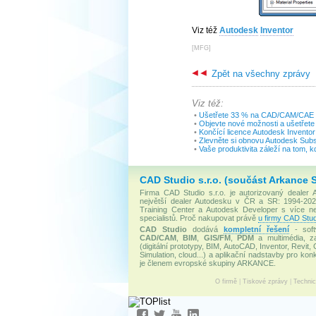
Viz též
Autodesk
Inventor
[
MFG
]
Zpět na všechny zprávy
Viz též:
•
Ušetřete 33 % na CAD/CAM/CAE a
•
Objevte nové možnosti a ušetřete
•
Končící licence Autodesk Inventor
•
Zlevněte si obnovu Autodesk Subs
•
Vaše produktivita záleží na tom, 
CAD Studio s.r.o. (součást Arkance 
Firma CAD Studio s.r.o. je autorizovaný dealer
největší dealer Autodesku v ČR a SR: 1994-2020
Training Center a Autodesk Developer s více 
specialistů. Proč nakupovat právě
u firmy CAD Stud
CAD Studio
dodává
kompletní řešení
- soft
CAD/CAM
,
BIM
,
GIS/FM
,
PDM
a multimédia, za
(digitální prototypy, BIM, AutoCAD, Inventor, Revit, 
Simulation, cloud...) a aplikační nadstavby pro konk
je členem evropské skupiny ARKANCE.
O firmě
|
Tiskové zprávy
|
Techni