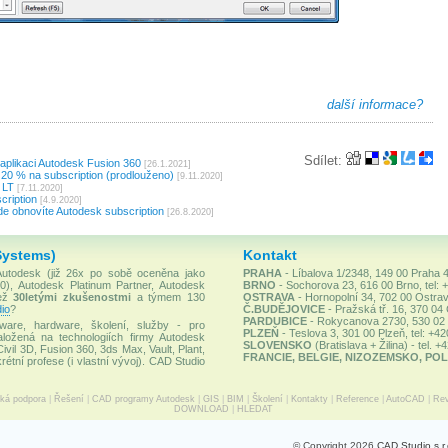
další informace?
Sdílet:
plikaci Autodesk Fusion 360
[26.1.2021]
 20 % na subscription (prodlouženo)
[9.11.2020]
 LT
[7.11.2020]
cription
[4.9.2020]
kde obnovíte Autodesk subscription
[26.8.2020]
Systems)
Kontakt
 Autodesk (již 26x po sobě oceněna jako
PRAHA
- Líbalova 1/2348, 149 00 Praha 4
), Autodesk Platinum Partner, Autodesk
BRNO
- Sochorova 23, 616 00 Brno, tel: 
než
30letými zkušenostmi
a týmem 130
OSTRAVA
- Hornopolní 34, 702 00 Ostrav
io
?
Č.BUDĚJOVICE
- Pražská tř. 16, 370 04
PARDUBICE
- Rokycanova 2730, 530 02 P
ware, hardware, školení, služby - pro
PLZEŇ
- Teslova 3, 301 00 Plzeň, tel: +4
ložená na technologiích firmy Autodesk
SLOVENSKO
(Bratislava + Žilina) - tel. 
Civil 3D, Fusion 360, 3ds Max, Vault, Plant,
FRANCIE, BELGIE, NIZOZEMSKO, POL
rétní profese (i vlastní vývoj). CAD Studio
cká podpora
|
Řešení
|
CAD programy Autodesk
|
GIS
|
BIM
|
Školení
|
Kontakty
|
Reference
|
AutoCAD
|
Rev
DOWNLOAD
|
HLEDAT
© Copyright 2026
CAD Studio s.