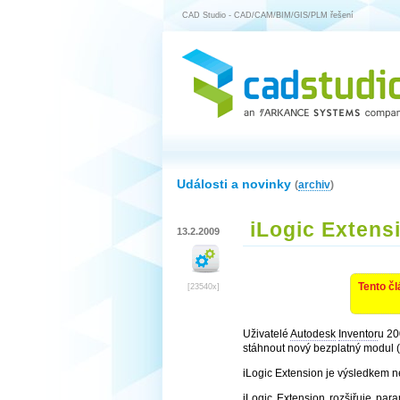
CAD Studio - CAD/CAM/BIM/GIS/PLM řešení
Události a novinky
(
archiv
)
iLogic Extens
13.2.2009
Tento čl
[23540x]
Uživatelé
Autodesk
Inventor
u 20
stáhnout nový bezplatný modul (
iLogic Extension je výsledkem n
iLogic Extension rozšiřuje par