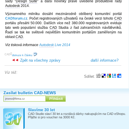
sady "
Design Suite
" a další novinky právě uvedené produktové řady
Autodesk
2014.
Významného milníku dosáhl mezinárodně oblíbený komunitní portál
CADforum.cz
. Počet registrovaných uživatelů na české verzi tohoto
CAD
portálu přesáhl 50.000. Dalších více než 380.000 registrovaných eviduje
tato web populární služba
CAD
Studia z řad zahraničních návštěvníků.
Řadí se tak ke světově největším komunitním portálům zaměřeným na
oblast
CAD
.
Viz tisková informace
Autodesk
Live 2014
[
]
CAD
diskuze k článku
Zpět na všechny zprávy
další informace?
Viz též:
Sdílet:
Zasílat bulletin CAD-NEWS
Slavíme 30 let
CAD Studio slaví 30 let a rozdává dárky nakupujícím na CAD eShopu.
Přijďte si pro voucher na 3000 Kč.