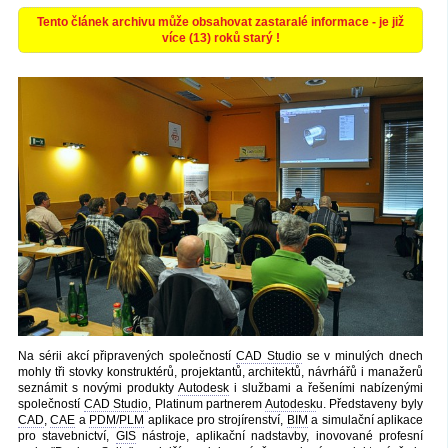
Tento článek archivu může obsahovat zastaralé informace - je již
více (13) roků starý !
Na sérii akcí připravených společností
CAD Studio
se v minulých dnech
mohly tři stovky konstruktérů, projektantů, architektů, návrhářů i manažerů
seznámit s novými produkty
Autodesk
i službami a řešeními nabízenými
společností
CAD Studio
, Platinum partnerem
Autodesk
u. Představeny byly
CAD
,
CAE
a
PDM
/
PLM
aplikace pro strojírenství,
BIM
a simulační aplikace
pro stavebnictví,
GIS
nástroje, aplikační nadstavby, inovované profesní