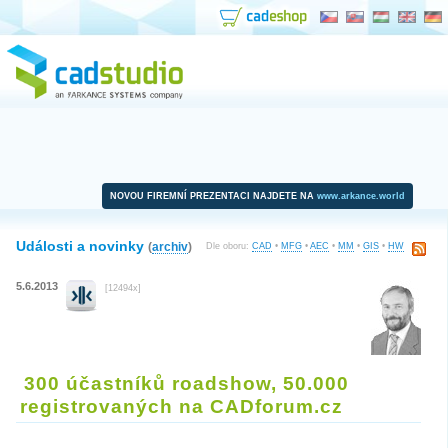
NOVOU FIREMNÍ PREZENTACI NAJDETE NA
www.arkance.world
Události a novinky
(
archiv
)
Dle oboru:
CAD
•
MFG
•
AEC
•
MM
•
GIS
•
HW
5.6.2013
[12494x]
300 účastníků roadshow, 50.000
registrovaných na CADforum.cz