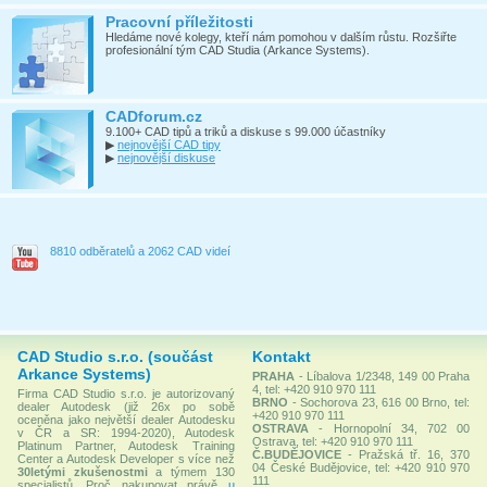
Pracovní příležitosti
Hledáme nové kolegy, kteří nám pomohou v dalším růstu. Rozšiřte
profesionální tým CAD Studia (Arkance Systems).
CADforum.cz
9.100+ CAD tipů a triků a diskuse s 99.000 účastníky
▶
nejnovější CAD tipy
▶
nejnovější diskuse
8810 odběratelů a 2062 CAD videí
CAD Studio s.r.o. (součást
Kontakt
Arkance Systems)
PRAHA
- Líbalova 1/2348, 149 00 Praha
4, tel: +420 910 970 111
Firma CAD Studio s.r.o. je autorizovaný
BRNO
- Sochorova 23, 616 00 Brno, tel:
dealer Autodesk (již 26x po sobě
+420 910 970 111
oceněna jako největší dealer Autodesku
OSTRAVA
- Hornopolní 34, 702 00
v ČR a SR: 1994-2020), Autodesk
Ostrava, tel: +420 910 970 111
Platinum Partner, Autodesk Training
Č.BUDĚJOVICE
- Pražská tř. 16, 370
Center a Autodesk Developer s více než
04 České Budějovice, tel: +420 910 970
30letými zkušenostmi
a týmem 130
111
specialistů. Proč nakupovat právě
u