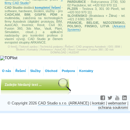
PARDUBICE
- Rokycanova 2730, 530
firmy CAD Studio
?
02 Pardubice, tel: +420 910 970 111
CAD Studio
dodává
kompletní řešení
-
PLZEŇ
- Teslova 3, 301 00 Plzeň, tel:
software, hardware, školení, služby - pro
+420 910 970 111
CAD/CAM
,
BIM
,
GIS/FM
,
PDM
a
SLOVENSKO
(Bratislava + Žilina) - tel.
multimédia, založená na technologiích
+421 2 6381 3628
firmy Autodesk (digitální prototypy, BIM,
FRANCIE, BELGIE, NIZOZEMSKO,
AutoCAD, Inventor, Revit, Civil 3D,
POLSKO, FINSKO, LITVA
(
Arkance
Fusion 360, 3ds Max, Vault, Plant,
Systems
)
Simulation, cloud...) a aplikační
nadstavby pro konkrétní profese (i
vlastní vývoj). CAD Studio je členem
evropské skupiny ARKANCE.
O firmě
|
Tiskové zprávy
|
Technická podpora
|
Řešení
|
CAD programy Autodesk
|
GIS
|
BIM
|
Školení
|
Kontakty
|
Reference
|
AutoCAD
|
Revit
|
Inventor
|
Fusion 360
|
3D tisk
DOWNLOAD
|
HLEDAT
O nás
Řešení
Služby
Obchod
Podpora
Kontakty
© Copyright 2026
CAD Studio s.r.o. (ARKANCE)
|
kontakt
|
webmaster
|
ochrana soukromí