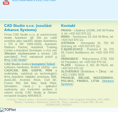
8810 odběratelů a 2062 CAD videí
CAD Studio s.r.o. (součást
Kontakt
Arkance Systems)
PRAHA
- Líbalova 1/2348, 149 00 Praha
4, tel: +420 910 970 111
Firma CAD Studio s.r.o. je autorizovaný
BRNO
- Sochorova 23, 616 00 Brno, tel:
dealer Autodesk (již 26x po sobě
+420 910 970 111
oceněna jako největší dealer Autodesku
OSTRAVA
- Hornopolní 34, 702 00
v ČR a SR: 1994-2020), Autodesk
Ostrava, tel: +420 910 970 111
Platinum Partner, Autodesk Training
Č.BUDĚJOVICE
- Pražská tř. 16, 370
Center a Autodesk Developer s více než
04 České Budějovice, tel: +420 910 970
30letými zkušenostmi
a týmem 130
111
specialistů. Proč nakupovat právě
u
PARDUBICE
- Rokycanova 2730, 530
firmy CAD Studio
?
02 Pardubice, tel: +420 910 970 111
CAD Studio
dodává
kompletní řešení
-
PLZEŇ
- Teslova 3, 301 00 Plzeň, tel:
software, hardware, školení, služby - pro
+420 910 970 111
CAD/CAM
,
BIM
,
GIS/FM
,
PDM
a
SLOVENSKO
(Bratislava + Žilina) - tel.
multimédia, založená na technologiích
+421 2 6381 3628
firmy Autodesk (digitální prototypy, BIM,
FRANCIE, BELGIE, NIZOZEMSKO,
AutoCAD, Inventor, Revit, Civil 3D,
POLSKO, FINSKO, LITVA
(
Arkance
Fusion 360, 3ds Max, Vault, Plant,
Systems
)
Simulation, cloud...) a aplikační
nadstavby pro konkrétní profese (i
vlastní vývoj). CAD Studio je členem
evropské skupiny ARKANCE.
O firmě
|
Tiskové zprávy
|
Technická podpora
|
Řešení
|
CAD programy Autodesk
|
GIS
|
BIM
|
Školení
|
Kontakty
|
Reference
|
AutoCAD
|
Revit
|
Inventor
|
Fusion 360
|
3D tisk
DOWNLOAD
|
HLEDAT