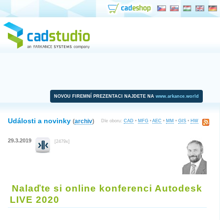
NOVOU FIREMNÍ PREZENTACI NAJDETE NA
www.arkance.world
Události a novinky
(
archiv
)
Dle oboru:
CAD
•
MFG
•
AEC
•
MM
•
GIS
•
HW
29.3.2019
[2479x]
Nalaďte si online konferenci Autodesk
LIVE 2020