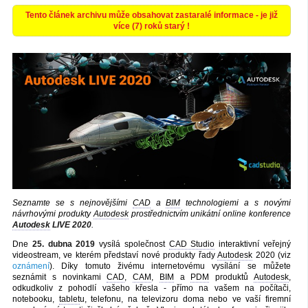
Tento článek archivu může obsahovat zastaralé informace - je již
více (7) roků starý !
Seznamte se s nejnovějšími
CAD
a
BIM
technologiemi a s novými
návrhovými produkty
Autodesk
prostřednictvím unikátní online konference
Autodesk
LIVE 2020
.
Dne
25. dubna 2019
vysílá společnost
CAD Studio
interaktivní veřejný
videostream, ve kterém představí nové produkty řady
Autodesk
2020 (viz
oznámení
). Díky tomuto živému internetovému vysílání se můžete
seznámit s novinkami
CAD
,
CAM
,
BIM
a
PDM
produktů
Autodesk
,
odkudkoliv z pohodlí vašeho křesla - přímo na vašem na počítači,
notebooku,
tablet
u, telefonu, na televizoru doma nebo ve vaší firemní