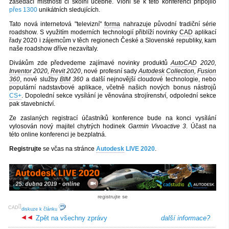
zasedací místnosti či školní učebně. Vloni se k této konferenci připojilo
přes 1300
unikátních sledujících.
Tato nová internetová "televizní"
forma
nahrazuje původní tradiční série
roadshow. S využitím moderních technologií přiblíží novinky
CAD
aplikací
řady 2020 i zájemcům v těch regionech České a Slovenské republiky, kam
naše roadshow dříve nezavítaly.
Divákům zde předvedeme zajímavé novinky produktů
AutoCAD
2020,
Inventor
2020,
Revit
2020
, nové profesní sady
Autodesk
Collection
,
Fusion
360
, nové služby
BIM
360
a další nejnovější cloudové technologie, nebo
populární nadstavbové aplikace, včetně našich nových bonus nástrojů
CS+
. Dopolední sekce vysílání je věnována strojírenství, odpolední sekce
pak stavebnictví.
Ze zaslaných registrací účastníků konference bude na konci vysílání
vylosován nový majitel chytrých hodinek
Garmin Vivoactive 3
. Účast na
této online konferenci je bezplatná.
Registrujte
se včas na stránce
Autodesk
LIVE 2020
.
registrujte se
[
]
CAD
diskuze k článku
Zpět na všechny zprávy
další informace?