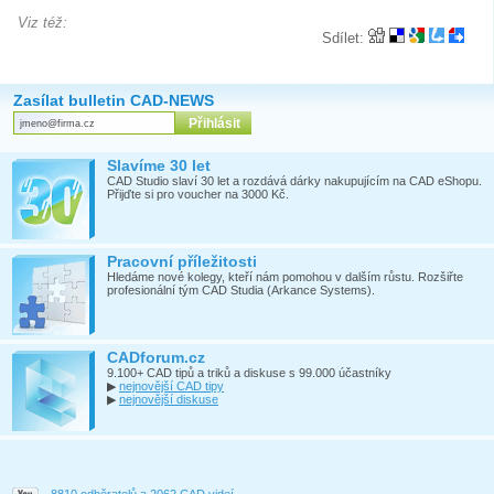
Viz též:
Sdílet:
Zasílat bulletin CAD-NEWS
Slavíme 30 let
CAD Studio slaví 30 let a rozdává dárky nakupujícím na CAD eShopu.
Přijďte si pro voucher na 3000 Kč.
Pracovní příležitosti
Hledáme nové kolegy, kteří nám pomohou v dalším růstu. Rozšiřte
profesionální tým CAD Studia (Arkance Systems).
CADforum.cz
9.100+ CAD tipů a triků a diskuse s 99.000 účastníky
▶
nejnovější CAD tipy
▶
nejnovější diskuse