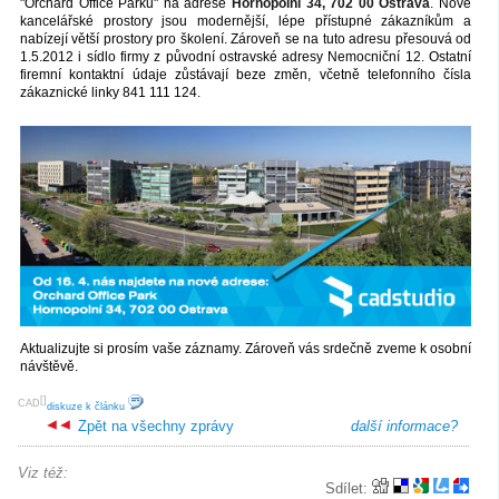
"Orchard Office Parku" na adrese
Hornopolní 34, 702 00 Ostrava
. Nové
kancelářské prostory jsou modernější, lépe přístupné zákazníkům a
nabízejí větší prostory pro školení. Zároveň se na tuto adresu přesouvá od
1.5.2012 i sídlo firmy z původní ostravské adresy Nemocniční 12. Ostatní
firemní kontaktní údaje zůstávají beze změn, včetně telefonního čísla
zákaznické linky 841 111 124.
Aktualizujte si prosím vaše záznamy. Zároveň vás srdečně zveme k osobní
návštěvě.
[
]
CAD
diskuze k článku
Zpět na všechny zprávy
další informace?
Viz též:
Sdílet: