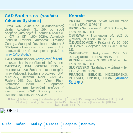
CAD Studio s.r.o. (součást
Kontakt
Arkance Systems)
PRAHA
- Líbalova 1/2348, 149 00 Praha
4, tel: +420 910 970 111
Firma CAD Studio s.r.o. je autorizovaný
BRNO
- Sochorova 23, 616 00 Brno, tel:
dealer Autodesk (již 26x po sobě
+420 910 970 111
oceněna jako největší dealer Autodesku
OSTRAVA
- Hornopolní 34, 702 00
v ČR a SR: 1994-2020), Autodesk
Ostrava, tel: +420 910 970 111
Platinum Partner, Autodesk Training
Č.BUDĚJOVICE
- Pražská tř. 16, 370
Center a Autodesk Developer s více než
04 České Budějovice, tel: +420 910 970
30letými zkušenostmi
a týmem 130
111
specialistů. Proč nakupovat právě
u
PARDUBICE
- Rokycanova 2730, 530
firmy CAD Studio
?
02 Pardubice, tel: +420 910 970 111
CAD Studio
dodává
kompletní řešení
-
PLZEŇ
- Teslova 3, 301 00 Plzeň, tel:
software, hardware, školení, služby - pro
+420 910 970 111
CAD/CAM
,
BIM
,
GIS/FM
,
PDM
a
SLOVENSKO
(Bratislava + Žilina) - tel.
multimédia, založená na technologiích
+421 2 6381 3628
firmy Autodesk (digitální prototypy, BIM,
FRANCIE, BELGIE, NIZOZEMSKO,
AutoCAD, Inventor, Revit, Civil 3D,
POLSKO, FINSKO, LITVA
(
Arkance
Fusion 360, 3ds Max, Vault, Plant,
Systems
)
Simulation, cloud...) a aplikační
nadstavby pro konkrétní profese (i
vlastní vývoj). CAD Studio je členem
evropské skupiny ARKANCE.
O firmě
|
Tiskové zprávy
|
Technická podpora
|
Řešení
|
CAD programy Autodesk
|
GIS
|
BIM
|
Školení
|
Kontakty
|
Reference
|
AutoCAD
|
Revit
|
Inventor
|
Fusion 360
|
3D tisk
DOWNLOAD
|
HLEDAT
O nás
Řešení
Služby
Obchod
Podpora
Kontakty