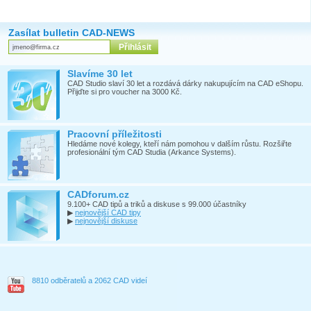
Zasílat bulletin CAD-NEWS
Slavíme 30 let
CAD Studio slaví 30 let a rozdává dárky nakupujícím na CAD eShopu.
Přijďte si pro voucher na 3000 Kč.
Pracovní příležitosti
Hledáme nové kolegy, kteří nám pomohou v dalším růstu. Rozšiřte
profesionální tým CAD Studia (Arkance Systems).
CADforum.cz
9.100+ CAD tipů a triků a diskuse s 99.000 účastníky
▶
nejnovější CAD tipy
▶
nejnovější diskuse
8810 odběratelů a 2062 CAD videí