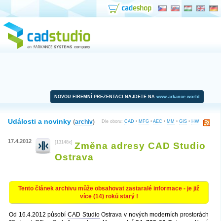
NOVOU FIREMNÍ PREZENTACI NAJDETE NA
www.arkance.world
Události a novinky
(
archiv
)
Dle oboru:
CAD
•
MFG
•
AEC
•
MM
•
GIS
•
HW
17.4.2012
[13148x]
Změna adresy CAD Studio
Ostrava
Tento článek archivu může obsahovat zastaralé informace - je již
více (14) roků starý !
Od 16.4.2012 působí
CAD Studio
Ostrava v nových moderních prostorách