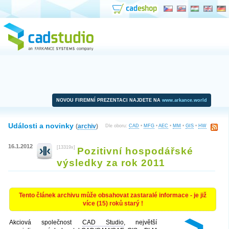
NOVOU FIREMNÍ PREZENTACI NAJDETE NA
www.arkance.world
Události a novinky
(
archiv
)
Dle oboru:
CAD
•
MFG
•
AEC
•
MM
•
GIS
•
HW
16.1.2012
[13319x]
Pozitivní hospodářské
výsledky za rok 2011
Tento článek archivu může obsahovat zastaralé informace - je již
více (15) roků starý !
Akciová společnost
CAD Studio
, největší