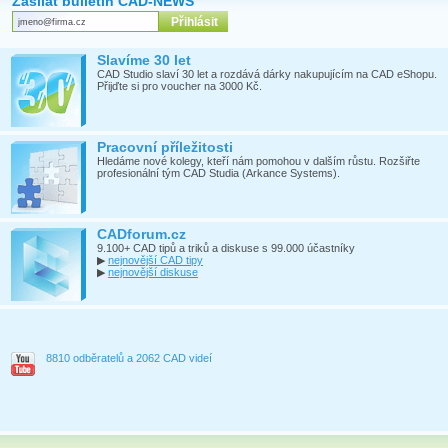
Zasílat bulletin CAD-NEWS
Slavíme 30 let
CAD Studio slaví 30 let a rozdává dárky nakupujícím na CAD eShopu.
Přijďte si pro voucher na 3000 Kč.
Pracovní příležitosti
Hledáme nové kolegy, kteří nám pomohou v dalším růstu. Rozšiřte
profesionální tým CAD Studia (Arkance Systems).
CADforum.cz
9.100+ CAD tipů a triků a diskuse s 99.000 účastníky
▶
nejnovější CAD tipy
▶
nejnovější diskuse
8810 odběratelů a 2062 CAD videí