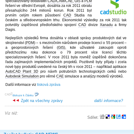
specializovaný dodavatel
CAD
/
CAM
/
CAE
,
GIS
a
PLM
řešení ve střední Evropě, dosáhla za rok 2011 obratu
přesahujícího 244 milionů korun. Rok 2011 byl
prvním celým rokem působení
CAD
Studia na
českém a středoevropském trhu. Ekonomické výsledky za rok 2011 tak
potvrdily úspěšnost předloňského spojení
CAD
divize
Xanadu
a firmy
Dagis.
Nejlepších výsledků firma dosáhla v oblasti správy produktových dat ve
strojírenství (
PDM
) – s meziročním nárůstem prodeje licencí o 55 procent –
a geoprostorových řešení (
GIS
), kde uživatelé zakoupili oproti
předchozímu roku dokonce o 79 procent více licencí těchto
specializovaných řešení. V roce 2011 byla rovněž úspěšně dokončena
řada zajímavých implementačních projektů. Pozitivně byly přijaty i zcela
nové typy produktů uvedené na český trh v roce 2011 – například aplikace
AutoCAD Plant 3D
pro návrh potrubních technologických celků nebo
Autodesk Simulation
pro věrné
CAE
simulace a analýzy modelů výrobků.
Další informace viz
tisková zpráva
[
]
CAD
diskuze k článku
Zpět na všechny zprávy
další informace?
Viz též:
Sdílet: