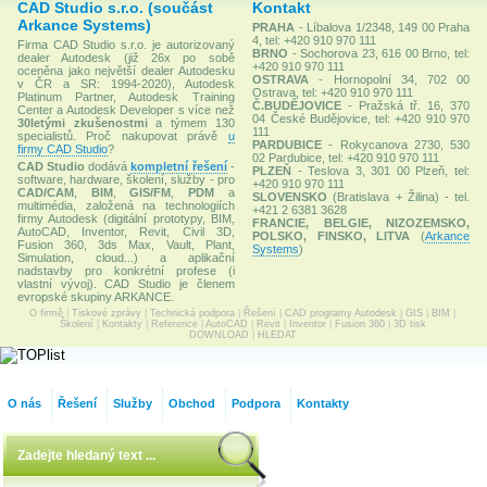
CAD Studio s.r.o. (součást
Kontakt
Arkance Systems)
PRAHA
- Líbalova 1/2348, 149 00 Praha
4, tel: +420 910 970 111
Firma CAD Studio s.r.o. je autorizovaný
BRNO
- Sochorova 23, 616 00 Brno, tel:
dealer Autodesk (již 26x po sobě
+420 910 970 111
oceněna jako největší dealer Autodesku
OSTRAVA
- Hornopolní 34, 702 00
v ČR a SR: 1994-2020), Autodesk
Ostrava, tel: +420 910 970 111
Platinum Partner, Autodesk Training
Č.BUDĚJOVICE
- Pražská tř. 16, 370
Center a Autodesk Developer s více než
04 České Budějovice, tel: +420 910 970
30letými zkušenostmi
a týmem 130
111
specialistů. Proč nakupovat právě
u
PARDUBICE
- Rokycanova 2730, 530
firmy CAD Studio
?
02 Pardubice, tel: +420 910 970 111
CAD Studio
dodává
kompletní řešení
-
PLZEŇ
- Teslova 3, 301 00 Plzeň, tel:
software, hardware, školení, služby - pro
+420 910 970 111
CAD/CAM
,
BIM
,
GIS/FM
,
PDM
a
SLOVENSKO
(Bratislava + Žilina) - tel.
multimédia, založená na technologiích
+421 2 6381 3628
firmy Autodesk (digitální prototypy, BIM,
FRANCIE, BELGIE, NIZOZEMSKO,
AutoCAD, Inventor, Revit, Civil 3D,
POLSKO, FINSKO, LITVA
(
Arkance
Fusion 360, 3ds Max, Vault, Plant,
Systems
)
Simulation, cloud...) a aplikační
nadstavby pro konkrétní profese (i
vlastní vývoj). CAD Studio je členem
evropské skupiny ARKANCE.
O firmě
|
Tiskové zprávy
|
Technická podpora
|
Řešení
|
CAD programy Autodesk
|
GIS
|
BIM
|
Školení
|
Kontakty
|
Reference
|
AutoCAD
|
Revit
|
Inventor
|
Fusion 360
|
3D tisk
DOWNLOAD
|
HLEDAT
O nás
Řešení
Služby
Obchod
Podpora
Kontakty