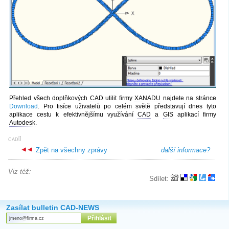
Přehled všech doplňkových
CAD
utilit firmy
XANADU
najdete na stránce
Download
. Pro tisíce uživatelů po celém světě představují dnes tyto
aplikace cestu k efektivnějšímu využívání
CAD
a
GIS
aplikací firmy
Autodesk
.
[
]
CAD
Zpět na všechny zprávy
další informace?
Viz též:
Sdílet:
Zasílat bulletin CAD-NEWS