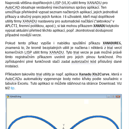
Naprostá většina doplňkových
LISP
(
VLX
) utilit firmy
XANADU
pro
AutoCAD
obsahuje vestavěný mechanismus správy aplikací. Ten
umožňuje přehledně vypsat seznam načtených aplikací, jejich jednotlivé
příkazy a stručný popis jejich funkce. I ti uživatelé, kteří mají doplňkové
utility firmy
XANADU
nastaveny pro automatické načítání ("aktovkou" v
APLČTI
, firemní politikou, apod.), si tak mohou příkazem
XANADU
kdykoliv
vypsat aktuální přehled těchto aplikací, popř. zkontrolovat dostupnost
případné novější verze.
Pokud tento příkaz vypíše i nabídku spuštění příkazu
XANADU
REG
,
znamená to, že kromě bezplatných utilit je načtena i některá z
trial
verzí
komerčních
LISP
utilit firmy
XANADU
. Tyto
trial
verze je pak možné právě
tímto registračním příkazem uvolnit pro jejich plnou funkčnost. Pro
zpřístupnění plné funkčnosti stačí zadat
autorizační kód
příslušný dané
instalaci.
Příkladem takovéto
trial
utility je např. aplikace
Xanadu
Xls
2Curve
, která v
AutoCAD
u automaticky vygeneruje body nebo křivky podle souřadnic v
tabulce Excelu. Tuto aplikaci si můžete stáhnout na stránce Download. Viz
též
tip
.