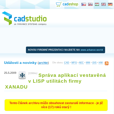
NOVOU FIREMNÍ PREZENTACI NAJDETE NA
www.arkance.world
Události a novinky
(
archiv
)
Dle oboru:
CAD
•
MFG
•
AEC
•
MM
•
GIS
•
HW
25.5.2009
[22664x]
Správa aplikací vestavěná
v LISP utilitách firmy
XANADU
Tento článek archivu může obsahovat zastaralé informace - je již
více (17) roků starý !