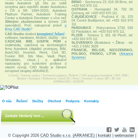
BRNO
- Sochorova 23, 616 00 Brno, tel:
dealer Autodesk (již 26x po sobě
+420 910 970 111
oceněna jako největší dealer Autodesku
OSTRAVA
- Hornopolní 34, 702 00
v ČR a SR: 1994-2020), Autodesk
Ostrava, tel: +420 910 970 111
Platinum Partner, Autodesk Training
Č.BUDĚJOVICE
- Pražská tř. 16, 370
Center a Autodesk Developer s více než
04 České Budějovice, tel: +420 910 970
30letými zkušenostmi
a týmem 130
111
specialistů. Proč nakupovat právě
u
PARDUBICE
- Rokycanova 2730, 530
firmy CAD Studio
?
02 Pardubice, tel: +420 910 970 111
CAD Studio
dodává
kompletní řešení
-
PLZEŇ
- Teslova 3, 301 00 Plzeň, tel:
software, hardware, školení, služby - pro
+420 910 970 111
CAD/CAM
,
BIM
,
GIS/FM
,
PDM
a
SLOVENSKO
(Bratislava + Žilina) - tel.
multimédia, založená na technologiích
+421 2 6381 3628
firmy Autodesk (digitální prototypy, BIM,
FRANCIE, BELGIE, NIZOZEMSKO,
AutoCAD, Inventor, Revit, Civil 3D,
POLSKO, FINSKO, LITVA
(
Arkance
Fusion 360, 3ds Max, Vault, Plant,
Systems
)
Simulation, cloud...) a aplikační
nadstavby pro konkrétní profese (i
vlastní vývoj). CAD Studio je členem
evropské skupiny ARKANCE.
O firmě
|
Tiskové zprávy
|
Technická podpora
|
Řešení
|
CAD programy Autodesk
|
GIS
|
BIM
|
Školení
|
Kontakty
|
Reference
|
AutoCAD
|
Revit
|
Inventor
|
Fusion 360
|
3D tisk
DOWNLOAD
|
HLEDAT
O nás
Řešení
Služby
Obchod
Podpora
Kontakty
© Copyright 2026
CAD Studio s.r.o. (ARKANCE)
|
kontakt
|
webmaster
|