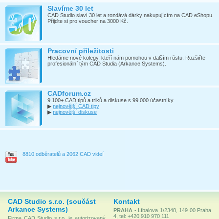
Slavíme 30 let
CAD Studio slaví 30 let a rozdává dárky nakupujícím na CAD eShopu.
Přijďte si pro voucher na 3000 Kč.
Pracovní příležitosti
Hledáme nové kolegy, kteří nám pomohou v dalším růstu. Rozšiřte
profesionální tým CAD Studia (Arkance Systems).
CADforum.cz
9.100+ CAD tipů a triků a diskuse s 99.000 účastníky
▶
nejnovější CAD tipy
▶
nejnovější diskuse
8810 odběratelů a 2062 CAD videí
CAD Studio s.r.o. (součást
Kontakt
Arkance Systems)
PRAHA
- Líbalova 1/2348, 149 00 Praha
4, tel: +420 910 970 111
Firma CAD Studio s.r.o. je autorizovaný