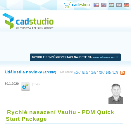
NOVOU FIREMNÍ PREZENTACI NAJDETE NA
www.arkance.world
Události a novinky
(
archiv
)
Dle oboru:
CAD
•
MFG
•
AEC
•
MM
•
GIS
•
HW
30.1.2020
[1545x]
Rychlé nasazení Vaultu - PDM Quick
Start Package