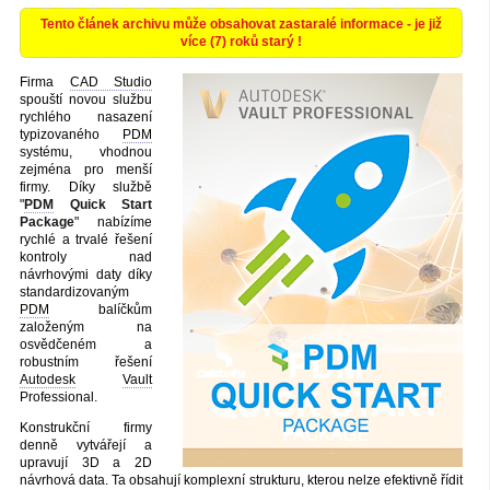
Tento článek archivu může obsahovat zastaralé informace - je již
více (7) roků starý !
Firma
CAD Studio
spouští novou službu
rychlého nasazení
typizovaného
PDM
systému, vhodnou
zejména pro menší
firmy. Díky službě
"
PDM
Quick Start
Package
" nabízíme
rychlé a trvalé řešení
kontroly nad
návrhovými daty díky
standardizovaným
PDM
balíčkům
založeným na
osvědčeném a
robustním řešení
Autodesk
Vault
Professional.
Konstrukční firmy
denně vytvářejí a
upravují 3D a 2D
návrhová data. Ta obsahují komplexní strukturu, kterou nelze efektivně řídit