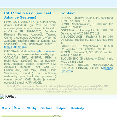
CAD Studio s.r.o. (součást
Kontakt
Arkance Systems)
PRAHA
- Líbalova 1/2348, 149 00 Praha
4, tel: +420 910 970 111
Firma CAD Studio s.r.o. je autorizovaný
BRNO
- Sochorova 23, 616 00 Brno, tel:
dealer Autodesk (již 26x po sobě
+420 910 970 111
oceněna jako největší dealer Autodesku
OSTRAVA
- Hornopolní 34, 702 00
v ČR a SR: 1994-2020), Autodesk
Ostrava, tel: +420 910 970 111
Platinum Partner, Autodesk Training
Č.BUDĚJOVICE
- Pražská tř. 16, 370
Center a Autodesk Developer s více než
04 České Budějovice, tel: +420 910 970
30letými zkušenostmi
a týmem 130
111
specialistů. Proč nakupovat právě
u
PARDUBICE
- Rokycanova 2730, 530
firmy CAD Studio
?
02 Pardubice, tel: +420 910 970 111
CAD Studio
dodává
kompletní řešení
-
PLZEŇ
- Teslova 3, 301 00 Plzeň, tel:
software, hardware, školení, služby - pro
+420 910 970 111
CAD/CAM
,
BIM
,
GIS/FM
,
PDM
a
SLOVENSKO
(Bratislava + Žilina) - tel.
multimédia, založená na technologiích
+421 2 6381 3628
firmy Autodesk (digitální prototypy, BIM,
FRANCIE, BELGIE, NIZOZEMSKO,
AutoCAD, Inventor, Revit, Civil 3D,
POLSKO, FINSKO, LITVA
(
Arkance
Fusion 360, 3ds Max, Vault, Plant,
Systems
)
Simulation, cloud...) a aplikační
nadstavby pro konkrétní profese (i
vlastní vývoj). CAD Studio je členem
evropské skupiny ARKANCE.
O firmě
|
Tiskové zprávy
|
Technická podpora
|
Řešení
|
CAD programy Autodesk
|
GIS
|
BIM
|
Školení
|
Kontakty
|
Reference
|
AutoCAD
|
Revit
|
Inventor
|
Fusion 360
|
3D tisk
DOWNLOAD
|
HLEDAT
O nás
Řešení
Služby
Obchod
Podpora
Kontakty