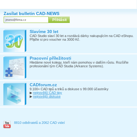
Zasílat bulletin CAD-NEWS
Slavíme 30 let
CAD Studio slaví 30 let a rozdává dárky nakupujícím na CAD eShopu.
Přijďte si pro voucher na 3000 Kč.
Pracovní příležitosti
Hledáme nové kolegy, kteří nám pomohou v dalším růstu. Rozšiřte
profesionální tým CAD Studia (Arkance Systems).
CADforum.cz
9.100+ CAD tipů a triků a diskuse s 99.000 účastníky
▶
nejnovější CAD tipy
▶
nejnovější diskuse
8810 odběratelů a 2062 CAD videí