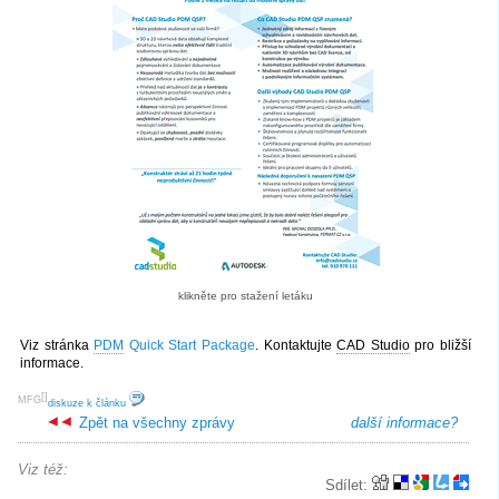
klikněte pro stažení letáku
Viz stránka
PDM
Quick Start Package
. Kontaktujte
CAD Studio
pro bližší
informace.
[
]
MFG
diskuze k článku
Zpět na všechny zprávy
další informace?
Viz též:
Sdílet: