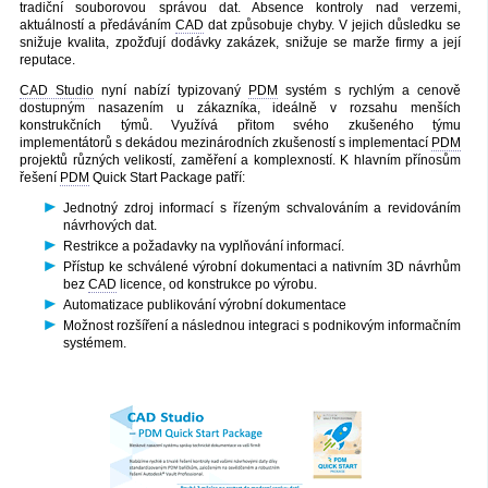
tradiční souborovou správou dat. Absence kontroly nad verzemi,
aktuálností a předáváním
CAD
dat způsobuje chyby. V jejich důsledku se
snižuje kvalita, zpožďují dodávky zakázek, snižuje se marže firmy a její
reputace.
CAD Studio
nyní nabízí typizovaný
PDM
systém s rychlým a cenově
dostupným nasazením u zákazníka, ideálně v rozsahu menších
konstrukčních týmů. Využívá přitom svého zkušeného týmu
implementátorů s dekádou mezinárodních zkušeností s implementací
PDM
projektů různých velikostí, zaměření a komplexností. K hlavním přínosům
řešení
PDM
Quick Start Package patří:
Jednotný zdroj informací s řízeným schvalováním a revidováním
návrhových dat.
Restrikce a požadavky na vyplňování informací.
Přístup ke schválené výrobní dokumentaci a nativním 3D návrhům
bez
CAD
licence, od konstrukce po výrobu.
Automatizace publikování výrobní dokumentace
Možnost rozšíření a následnou integraci s podnikovým informačním
systémem.