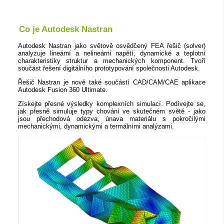
Co je Autodesk Nastran
Autodesk Nastran jako světově osvědčený FEA řešič (solver)
analyzuje lineární a nelineární napětí, dynamické a teplotní
charakteristiky struktur a mechanických komponent. Tvoří
součást řešení digitálního prototypování společnosti Autodesk.
Řešič Nastran je nově také součástí CAD/CAM/CAE aplikace
Autodesk Fusion 360 Ultimate.
Získejte přesné výsledky komplexních simulací. Podívejte se,
jak přesně simuluje typy chování ve skutečném světě - jako
jsou přechodová odezva, únava materiálu s pokročilými
mechanickými, dynamickými a termálními analýzami.