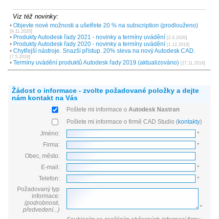
Viz též novinky:
•
Objevte nové možnosti a ušetřete 20 % na subscription (prodlouženo)
[9.11.2020]
•
Produkty Autodesk řady 2021 - novinky a termíny uvádění
[2.6.2020]
•
Produkty Autodesk řady 2020 - novinky a termíny uvádění
[1.12.2019]
•
Chytřejší nástroje. Snazší přístup. 20% sleva na nový Autodesk CAD.
[7.5.2019]
•
Termíny uvádění produktů Autodesk řady 2019 (aktualizováno)
[27.11.2018]
Žádost o informace - zvolte požadované položky a dejte
nám kontakt na Vás
Pošlete mi informace o
Autodesk Nastran
Pošlete mi informace o firmě CAD Studio (
kontakty
)
Jméno:
*
Firma:
*
Obec, město:
E-mail:
*
Telefon:
*
Požadovaný typ
informace:
(podrobnosti,
*
předvedení...)