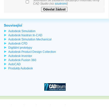
Souhlasím se zasíláním občasných informací firmy
CAD Studio (viz
soukromí
)
Související
Autodesk Simulation
Autodesk Nastran In-CAD
Autodesk Simulation Mechanical
Autodesk CFD
Digitální prototypy
Autodesk Product Design Collection
Autodesk Inventor
Autodesk Fusion 360
AutoCAD
Produkty Autodesk
O nás
Řešení
Služby
Obchod
Podpora
Kontakty