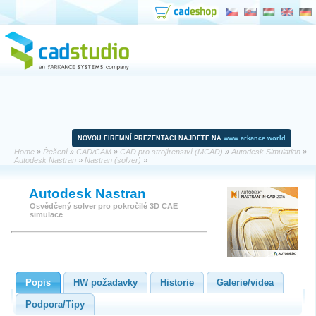
NOVOU FIREMNÍ PREZENTACI NAJDETE NA
www.arkance.world
Home
»
Řešení
»
CAD/CAM
»
CAD pro strojírenství (MCAD)
»
Autodesk Simulation
»
Autodesk Nastran
»
Nastran (solver)
»
Autodesk Nastran
Osvědčený solver pro pokročilé 3D CAE
simulace
Popis
HW požadavky
Historie
Galerie/videa
Podpora/Tipy