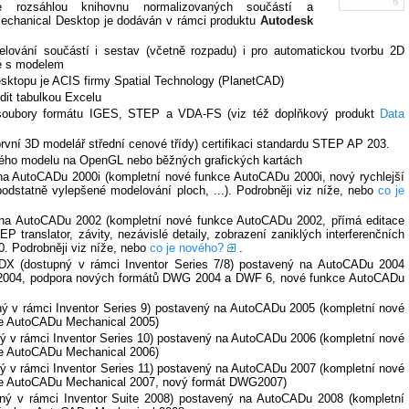
e rozsáhlou knihovnu normalizovaných součástí a
 Mechanical Desktop je dodáván v rámci produktu
Autodesk
lování součástí i sestav (včetně rozpadu) i pro automatickou tvorbu 2D
é s modelem
ktopu je ACIS firmy Spatial Technology (PlanetCAD)
dit tabulkou Excelu
 soubory formátu IGES, STEP a VDA-FS (viz též doplňkový produkt
Data
rvní 3D modelář střední cenové třídy) certifikaci standardu STEP AP 203.
aného modelu na OpenGL nebo běžných grafických kartách
a AutoCADu 2000i (kompletní nové funkce AutoCADu 2000i, nový rychlejší
odstatně vylepšené modelování ploch, ...). Podrobněji viz níže, nebo
co je
na AutoCADu 2002 (kompletní nové funkce AutoCADu 2002, přímá editace
translator, závity, nezávislé detaily, zobrazení zaniklých interferenčních
0. Podrobněji viz níže, nebo
co je nového?
.
X (dostupný v rámci Inventor Series 7/8) postavený na AutoCADu 2004
 2004, podpora nových formátů DWG 2004 a DWF 6, nové funkce AutoCADu
ý v rámci Inventor Series 9) postavený na AutoCADu 2005 (kompletní nové
e AutoCADu Mechanical 2005)
ý v rámci Inventor Series 10) postavený na AutoCADu 2006 (kompletní nové
e AutoCADu Mechanical 2006)
ý v rámci Inventor Series 11) postavený na AutoCADu 2007 (kompletní nové
e AutoCADu Mechanical 2007, nový formát DWG2007)
ný v rámci Inventor Suite 2008) postavený na AutoCADu 2008 (kompletní