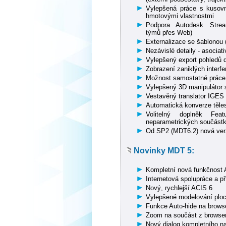
Vylepšená práce s kusov
hmotovými vlastnostmi
Podpora Autodesk Stream
týmů přes Web)
Externalizace se šablonou 
Nezávislé detaily - asociat
Vylepšený export pohledů 
Zobrazení zaniklých interf
Možnost samostatné práce 
Vylepšený 3D manipulátor s
Vestavěný translator IGE
Automatická konverze těles 
Volitelný doplněk Fea
neparametrických součástk
Od SP2 (MDT6.2) nová verz
Novinky MDT 5:
Kompletní nová funkčnost
Internetová spolupráce a p
Nový, rychlejší ACIS 6
Vylepšené modelování plo
Funkce Auto-hide na brows
Zoom na součást z browse
Nový dialog kompletního n