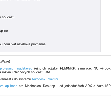
)
v součástí
spline
u používat návrhové proměnné
kWave)
profesních nadstaveb
řešících otázky FEM/MKP, simulace, NC výroby,
a rozvinu plechových součástí, atd.
přenášet i do systému
Autodesk Inventor
vé aplikace
pro Mechanical Desktop - od jednodušších ARX a AutoLISP