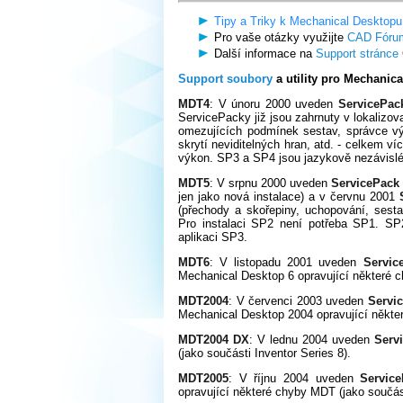
Tipy a Triky k Mechanical Desktopu
Pro vaše otázky využijte
CAD Fóru
Další informace na
Support stránce
Support soubory
a utility pro Mechanica
MDT4
: V únoru 2000 uveden
ServicePac
ServicePacky již jsou zahrnuty v lokalizo
omezujících podmínek sestav, správce vý
skrytí neviditelných hran, atd. - celkem v
výkon. SP3 a SP4 jsou jazykově nezávislé 
MDT5
: V srpnu 2000 uveden
ServicePack
jen jako nová instalace) a v červnu 2001
(přechody a skořepiny, uchopování, ses
Pro instalaci SP2 není potřeba SP1. SP
aplikaci SP3.
MDT6
: V listopadu 2001 uveden
Servic
Mechanical Desktop 6 opravující některé
MDT2004
: V červenci 2003 uveden
Servi
Mechanical Desktop 2004 opravující někter
MDT2004 DX
: V lednu 2004 uveden
Serv
(jako součásti Inventor Series 8).
MDT2005
: V říjnu 2004 uveden
Servic
opravující některé chyby MDT (jako součást