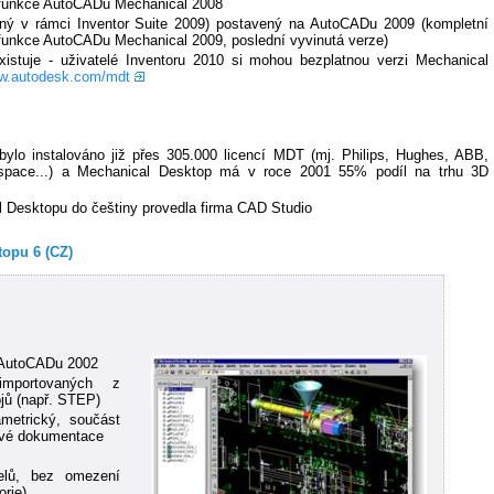
funkce AutoCADu Mechanical 2008
ný v rámci Inventor Suite 2009) postavený na AutoCADu 2009 (kompletní
unkce AutoCADu Mechanical 2009, poslední vyvinutá verze)
xistuje - uživatelé Inventoru 2010 si mohou bezplatnou verzi Mechanical
w.autodesk.com/mdt
ylo instalováno již přes 305.000 licencí MDT (mj. Philips, Hughes, ABB,
space...) a Mechanical Desktop má v roce 2001 55% podíl na trhu 3D
l Desktopu do češtiny provedla firma CAD Studio
topu 6 (CZ)
 AutoCADu 2002
importovaných z
jů (např. STEP)
ametrický, součást
ové dokumentace
řelů, bez omezení
orie)