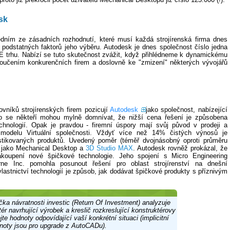
sk
dním ze zásadních rozhodnutí, které musí každá strojírenská firma dnes
 z podstatných faktorů jeho výběru. Autodesk je dnes společnost číslo jedna
 trhu. Nabízí se tuto skutečnost zvážit, když přihlédneme k dynamickému
oučením konkurenčních firem a doslovně ke "zmizení" některých vývojářů
vníků strojírenských firem pozicují
Autodesk
jako společnost, nabízející
oto se někteří mohou mylně domnívat, že nižší cena řešení je způsobena
chnologií. Opak je pravdou - firemní úspory mají svůj původ v prodeji a
modelu Virtuální společnosti. Vždyť více než 14% čistých výnosů je
istikovaných produktů. Uvedený poměr (téměř dvojnásobný oproti průměru
m jako Mechanical Desktop a
3D Studio MAX
. Autodesk rovněž prokázal, že
zakoupení nové špičkové technologie. Jeho spojení s Micro Engineering
ne Inc. pomohla posunout řešení pro oblast strojírenství na dnešní
lastnictví technologií je způsob, jak dodávat špičkové produkty s příznivým
čka návratnosti investic (Return Of Investment) analyzuje
tér navrhující výrobek a kreslič rozkreslující konstruktérovy
te hodnoty odpovídající vaší konkrétní situaci (implicitní
noty jsou pro upgrade z AutoCADu).