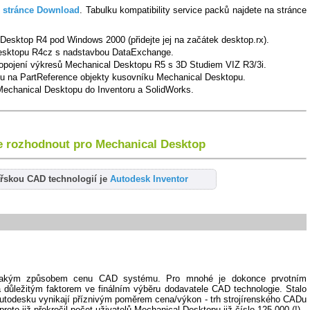
í
stránce Download
. Tabulku kompatibility service packů najdete na stránce
Desktop R4 pod Windows 2000 (přidejte jej na začátek desktop.rx).
esktopu R4cz s nadstavbou DataExchange.
ropojení výkresů Mechanical Desktopu R5 s 3D Studiem VIZ R3/3i.
 na PartReference objekty kusovníku Mechanical Desktopu.
Mechanical Desktopu do Inventoru a SolidWorks.
e rozhodnout pro Mechanical Desktop
ařskou CAD technologií je
Autodesk Inventor
nějakým způsobem cenu CAD systému. Pro mnohé je dokonce prvotním
á důležitým faktorem ve finálním výběru dodavatele CAD technologie. Stalo
Autodesku vynikají příznivým poměrem cena/výkon - trh strojírenského CADu
oto již překročil počet uživatelů Mechanical Desktopu již číslo 125.000 (!).