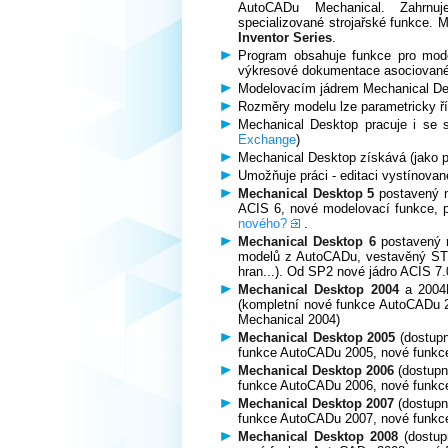
AutoCADu Mechanical. Zahrnuj
specializované strojařské funkce.
Inventor Series
.
Program obsahuje funkce pro mode
výkresové dokumentace asociovan
Modelovacím jádrem Mechanical Des
Rozměry modelu lze parametricky ří
Mechanical Desktop pracuje i se
Exchange
)
Mechanical Desktop získává (jako p
Umožňuje práci - editaci vystínov
Mechanical Desktop 5
postavený n
ACIS 6, nové modelovací funkce, p
nového?
.
Mechanical Desktop 6
postavený 
modelů z AutoCADu, vestavěný STEP 
hran...). Od SP2 nové jádro ACIS 7.
Mechanical Desktop 2004
a 2004D
(kompletní nové funkce AutoCADu
Mechanical 2004)
Mechanical Desktop 2005
(dostupn
funkce AutoCADu 2005, nové funkc
Mechanical Desktop 2006
(dostupn
funkce AutoCADu 2006, nové funkc
Mechanical Desktop 2007
(dostupn
funkce AutoCADu 2007, nové funkc
Mechanical Desktop 2008
(dostup