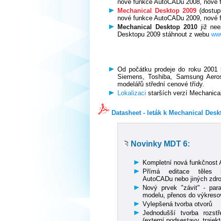
nové funkce AutoCADu 2008, nové 
Mechanical Desktop 2009
(dostup
nové funkce AutoCADu 2009, nové f
Mechanical Desktop 2010
již nee
Desktopu 2009 stáhnout z webu
ww
Od počátku prodeje do roku 2001 b
Siemens, Toshiba, Samsung Aero
modelářů střední cenové třídy.
Lokalizaci
starších verzí Mechanica
Datasheet - leták k Mechanical Desk
Novinky MDT 6:
Kompletní nová funkčnost
Přímá editace těles 
AutoCADu nebo jiných zdro
Nový prvek "závit" - par
modelu, přenos do výkres
Vylepšená tvorba otvorů
Jednodušší tvorba rozst
(externí podsestavy, trajekt