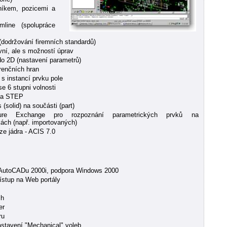
níkem, pozicemi a
line (spolupráce
(dodržování firemních standardů)
ivní, ale s možností úprav
do 2D (nastavení parametrů)
erenčních hran
s instancí prvku pole
e 6 stupni volnosti
S a STEP
(solid) na součásti (part)
ture Exchange pro rozpoznání parametrických prvků na
ách (např. importovaných)
e jádra - ACIS 7.0
 AutoCADu 2000i, podpora Windows 2000
řístup na Web portály
ch
er
ru
astavení "Mechanical" voleb