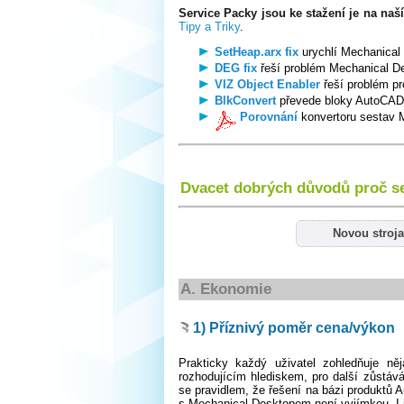
Service Packy jsou ke stažení je na naš
Tipy a Triky
.
SetHeap.arx fix
urychlí Mechanical 
DEG fix
řeší problém Mechanical D
VIZ Object Enabler
řeší problém p
BlkConvert
převede bloky AutoCADu
Porovnání
konvertoru sestav 
Dvacet dobrých důvodů proč s
Novou stroj
A. Ekonomie
1) Příznivý poměr cena/výkon
Prakticky každý uživatel zohledňuje 
rozhodujícím hlediskem, pro další zůstáv
se pravidlem, že řešení na bázi produktů 
s Mechanical Desktopem není vyjímkou. I pr