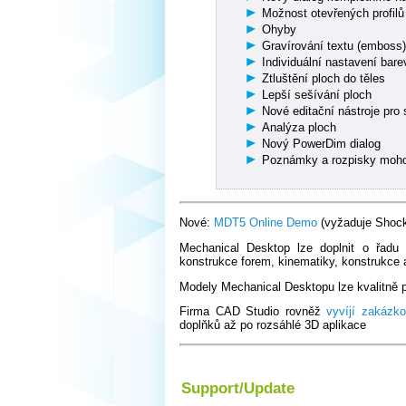
Možnost otevřených profilů
Ohyby
Gravírování textu (emboss
Individuální nastavení bare
Ztluštění ploch do těles
Lepší sešívání ploch
Nové editační nástroje pro 
Analýza ploch
Nový PowerDim dialog
Poznámky a rozpisky moho
Nové:
MDT5 Online Demo
(vyžaduje Shoc
Mechanical Desktop lze doplnit o řadu
konstrukce forem, kinematiky, konstrukce 
Modely Mechanical Desktopu lze kvalitně 
Firma CAD Studio rovněž
vyvíjí zakázko
doplňků až po rozsáhlé 3D aplikace
Support/Update