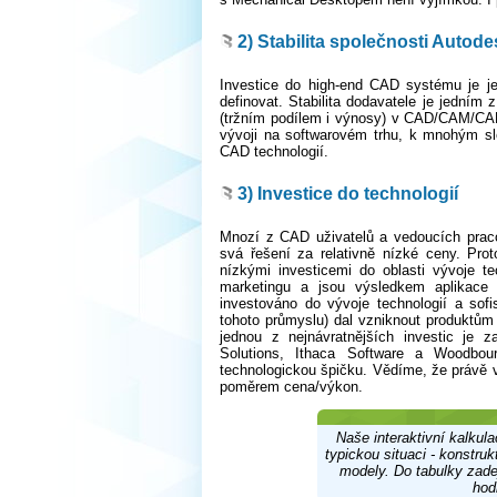
2) Stabilita společnosti Autode
Investice do high-end CAD systému je je
definovat. Stabilita dodavatele je jedním
(tržním podílem i výnosy) v CAD/CAM/CAE
vývoji na softwarovém trhu, k mnohým sl
CAD technologií.
3) Investice do technologií
Mnozí z CAD uživatelů a vedoucích praco
svá řešení za relativně nízké ceny. Pr
nízkými investicemi do oblasti vývoje te
marketingu a jsou výsledkem aplikace 
investováno do vývoje technologií a sof
tohoto průmyslu) dal vzniknout produktů
jednou z nejnávratnějších investic je 
Solutions, Ithaca Software a Woodbour
technologickou špičku. Vědíme, že právě v
poměrem cena/výkon.
Naše interaktivní kalkula
typickou situaci - konstruk
modely. Do tabulky zadej
hod