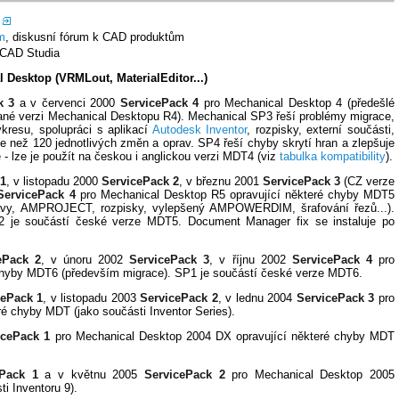
m
, diskusní fórum k CAD produktům
CAD Studia
l Desktop (VRMLout, MaterialEditor...)
k 3
a v červenci 2000
ServicePack 4
pro Mechanical Desktop 4 (předešlé
vané verzi Mechanical Desktopu R4). Mechanical SP3 řeší problémy migrace,
kresu, spolupráci s aplikací
Autodesk Inventor
, rozpisky, externí součásti,
íce než 120 jednotlivých změn a oprav. SP4 řeší chyby skrytí hran a zlepšuje
- lze je použít na českou i anglickou verzi MDT4 (viz
tabulka kompatibility
).
 1
, v listopadu 2000
ServicePack 2
, v březnu 2001
ServicePack 3
(CZ verze
ServicePack 4
pro Mechanical Desktop R5 opravující některé chyby MDT5
tavy, AMPROJECT, rozpisky, vylepšený AMPOWERDIM, šrafování řezů...).
2 je součástí české verze MDT5. Document Manager fix se instaluje po
ePack 2
, v únoru 2002
ServicePack 3
, v říjnu 2002
ServicePack 4
pro
 chyby MDT6 (především migrace). SP1 je součástí české verze MDT6.
cePack 1
, v listopadu 2003
ServicePack 2
, v lednu 2004
ServicePack 3
pro
é chyby MDT (jako součásti Inventor Series).
icePack 1
pro Mechanical Desktop 2004 DX opravující některé chyby MDT
ePack 1
a v květnu 2005
ServicePack 2
pro Mechanical Desktop 2005
i Inventoru 9).