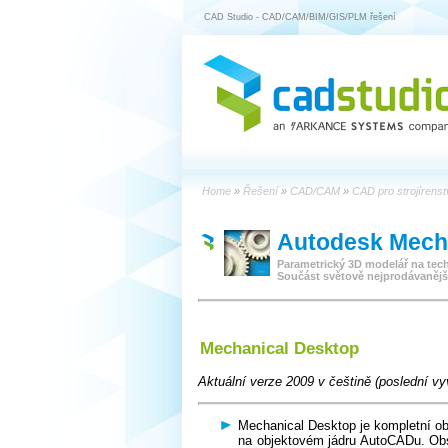
CAD Studio - CAD/CAM/BIM/GIS/PLM řešení
Home
»
Řešení
»
CAD/CAM
»
CAD pro strojírens
Autodesk Mech
Parametrický 3D modelář na te
Součást světově nejprodávanějš
Mechanical Desktop
Aktuální verze 2009 v češtině (poslední vy
Mechanical Desktop je kompletní o
na objektovém jádru AutoCADu. Ob