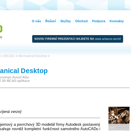
O nás
Řešení
Služby
Obchod
Podpora
Kontakty
NOVOU FIREMNÍ PREZENTACI NAJDETE NA
www.arkance.world
tví (MCAD)
»
Mechanical Desktop
»
anical Desktop
chnologii AutoCADu
í 3D MCAD aplikace
víjená verze)
bjemový a povrchový 3D modelář firmy Autodesk postavený
sahuje rovněž kompletní funkčnost samotného AutoCADu i