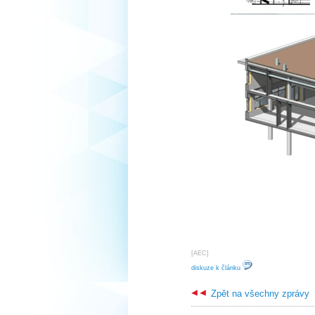
[
AEC
]
diskuze k článku
Zpět na všechny zprávy