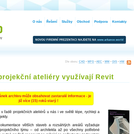
O nás
Řešení
Služby
Obchod
Podpora
Kontakty
NOVOU FIREMNÍ PREZENTACI NAJDETE NA
www.arkance.world
Dle oboru:
CAD
•
MFG
•
AEC
•
MM
•
GIS
•
HW
rojekční ateliéry využívají Revit
ánek archivu může obsahovat zastaralé informace - je
již více (15) roků starý !
 řadě projekčních ateliérů u nás i ve světě lépe, rychleji a
jekty.
dokumentace větších staveb a rozsáhlých areálů vyžaduje
 projekčního týmu – od architekta až po všechny potřebné