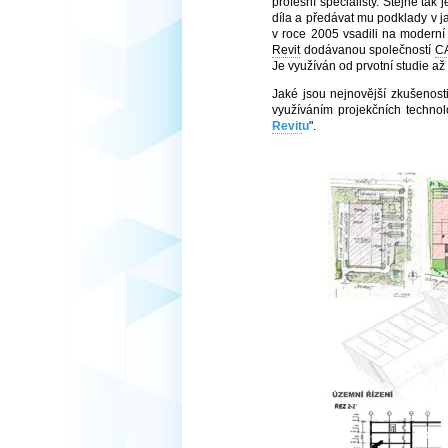
profesní specialisty. Stejně ta
díla a předávat mu podklady v ja
v roce 2005 vsadili na moderní
Revit
dodávanou společností
CA
Je využíván od prvotní studie až
Jaké jsou nejnovější zkušenost
využíváním projekčních technol
Revit
u
".