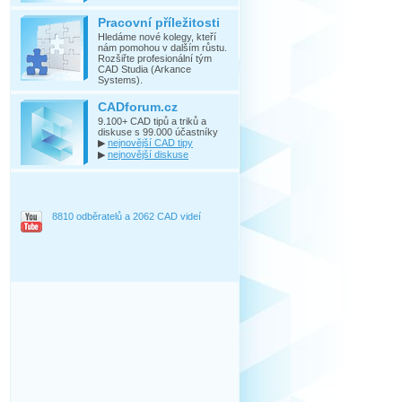
Pracovní příležitosti
Hledáme nové kolegy, kteří
nám pomohou v dalším růstu.
Rozšiřte profesionální tým
CAD Studia (Arkance
Systems).
CADforum.cz
9.100+ CAD tipů a triků a
diskuse s 99.000 účastníky
▶
nejnovější CAD tipy
▶
nejnovější diskuse
8810 odběratelů a 2062 CAD videí