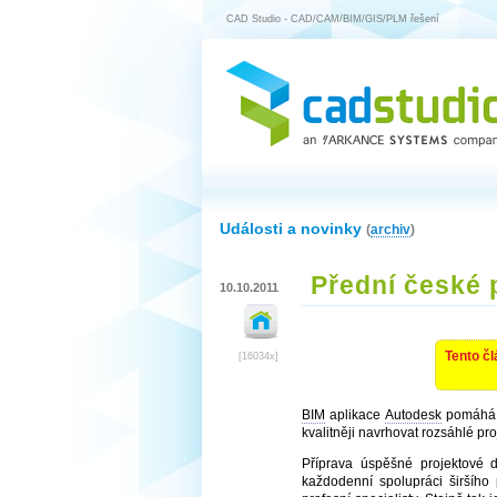
CAD Studio - CAD/CAM/BIM/GIS/PLM řešení
Události a novinky
(
archiv
)
Přední české p
10.10.2011
Tento čl
[16034x]
BIM
aplikace
Autodesk
pomáhá v
kvalitněji navrhovat rozsáhlé pro
Příprava úspěšné projektové 
každodenní spolupráci širšího