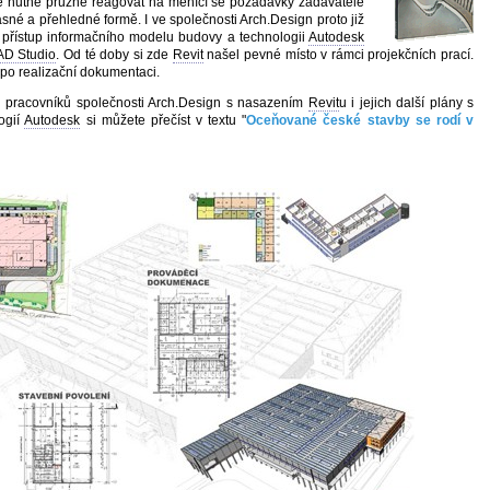
k je nutné pružně reagovat na měnící se požadavky zadavatele
sné a přehledné formě. I ve společnosti Arch.Design proto již
 přístup informačního modelu budovy a technologii
Autodesk
D Studio
. Od té doby si zde
Revit
našel pevné místo v rámci projekčních prací.
 po realizační dokumentaci.
i pracovníků společnosti Arch.Design s nasazením
Revit
u i jejich další plány s
ogií
Autodesk
si můžete přečíst v textu "
Oceňované české stavby se rodí v