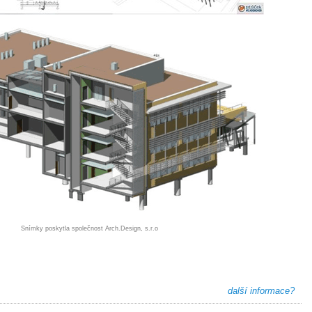
Snímky poskytla společnost Arch.Design, s.r.o
další informace?