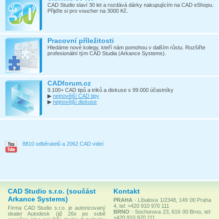
CAD Studio slaví 30 let a rozdává dárky nakupujícím na CAD eShopu.
Přijďte si pro voucher na 3000 Kč.
Pracovní příležitosti
Hledáme nové kolegy, kteří nám pomohou v dalším růstu. Rozšiřte
profesionální tým CAD Studia (Arkance Systems).
CADforum.cz
9.100+ CAD tipů a triků a diskuse s 99.000 účastníky
▶
nejnovější CAD tipy
▶
nejnovější diskuse
8810 odběratelů a 2062 CAD videí
CAD Studio s.r.o. (součást
Kontakt
Arkance Systems)
PRAHA
- Líbalova 1/2348, 149 00 Praha
4, tel: +420 910 970 111
Firma CAD Studio s.r.o. je autorizovaný
BRNO
- Sochorova 23, 616 00 Brno, tel:
dealer Autodesk (již 26x po sobě
+420 910 970 111