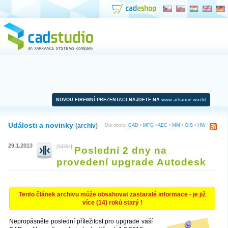
NOVOU FIREMNÍ PREZENTACI NAJDETE NA
www.arkance.world
Události a novinky
(
archiv
)
Dle oboru:
CAD
•
MFG
•
AEC
•
MM
•
GIS
•
HW
29.1.2013
[9439x]
Poslední 2 dny na
provedení upgrade Autodesk
Tento článek archivu může obsahovat zastaralé informace - je již
více (14) roků starý !
Nepropásněte poslední příležitost pro
upgrade
vaší