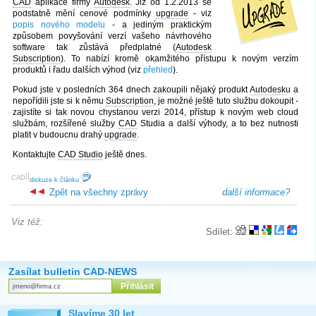
CAD
aplikace firmy
Autodesk
. Již od 1.2.2013 se
podstatně mění cenové podmínky
upgrade
- viz
popis nového modelu
- a jediným praktickým
způsobem povyšování verzí vašeho návrhového
software tak zůstává předplatné (
Autodesk
Subscription
). To nabízí kromě okamžitého přístupu k novým verzím
produktů i řadu dalších výhod (viz
přehled
).
Pokud jste v posledních 364 dnech zakoupili nějaký produkt
Autodesk
u a
nepořídili jste si k němu
Subscription
, je možné ještě tuto službu dokoupit -
zajistíte si tak novou chystanou verzi 2014, přístup k novým web cloud
službám, rozšířené služby
CAD
Studia a další výhody, a to bez nutnosti
platit v budoucnu drahý
upgrade
.
Kontaktujte
CAD Studio
ještě dnes.
[
]
CAD
diskuze k článku
Zpět na všechny zprávy
další informace?
Viz též:
Sdílet:
Zasílat bulletin CAD-NEWS
Slavíme 30 let