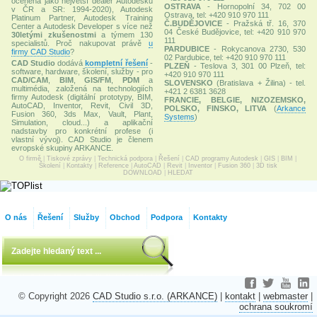
oceněna jako největší dealer Autodesku
OSTRAVA
- Hornopolní 34, 702 00
v ČR a SR: 1994-2020), Autodesk
Ostrava, tel: +420 910 970 111
Platinum Partner, Autodesk Training
Č.BUDĚJOVICE
- Pražská tř. 16, 370
Center a Autodesk Developer s více než
04 České Budějovice, tel: +420 910 970
30letými zkušenostmi
a týmem 130
111
specialistů. Proč nakupovat právě
u
PARDUBICE
- Rokycanova 2730, 530
firmy CAD Studio
?
02 Pardubice, tel: +420 910 970 111
CAD Studio
dodává
kompletní řešení
-
PLZEŇ
- Teslova 3, 301 00 Plzeň, tel:
software, hardware, školení, služby - pro
+420 910 970 111
CAD/CAM
,
BIM
,
GIS/FM
,
PDM
a
SLOVENSKO
(Bratislava + Žilina) - tel.
multimédia, založená na technologiích
+421 2 6381 3628
firmy Autodesk (digitální prototypy, BIM,
FRANCIE, BELGIE, NIZOZEMSKO,
AutoCAD, Inventor, Revit, Civil 3D,
POLSKO, FINSKO, LITVA
(
Arkance
Fusion 360, 3ds Max, Vault, Plant,
Systems
)
Simulation, cloud...) a aplikační
nadstavby pro konkrétní profese (i
vlastní vývoj). CAD Studio je členem
evropské skupiny ARKANCE.
O firmě
|
Tiskové zprávy
|
Technická podpora
|
Řešení
|
CAD programy Autodesk
|
GIS
|
BIM
|
Školení
|
Kontakty
|
Reference
|
AutoCAD
|
Revit
|
Inventor
|
Fusion 360
|
3D tisk
DOWNLOAD
|
HLEDAT
O nás
Řešení
Služby
Obchod
Podpora
Kontakty
© Copyright 2026
CAD Studio s.r.o. (ARKANCE)
|
kontakt
|
webmaster
|
ochrana soukromí