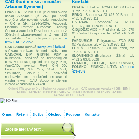
CAD Studio s.r.o. (součást
Kontakt
Arkance Systems)
PRAHA
- Líbalova 1/2348, 149 00 Praha
4, tel: +420 910 970 111
Firma CAD Studio s.r.o. je autorizovaný
BRNO
- Sochorova 23, 616 00 Brno, tel:
dealer Autodesk (již 26x po sobě
+420 910 970 111
oceněna jako největší dealer Autodesku
OSTRAVA
- Hornopolní 34, 702 00
v ČR a SR: 1994-2020), Autodesk
Ostrava, tel: +420 910 970 111
Platinum Partner, Autodesk Training
Č.BUDĚJOVICE
- Pražská tř. 16, 370
Center a Autodesk Developer s více než
04 České Budějovice, tel: +420 910 970
30letými zkušenostmi
a týmem 130
111
specialistů. Proč nakupovat právě
u
PARDUBICE
- Rokycanova 2730, 530
firmy CAD Studio
?
02 Pardubice, tel: +420 910 970 111
CAD Studio
dodává
kompletní řešení
-
PLZEŇ
- Teslova 3, 301 00 Plzeň, tel:
software, hardware, školení, služby - pro
+420 910 970 111
CAD/CAM
,
BIM
,
GIS/FM
,
PDM
a
SLOVENSKO
(Bratislava + Žilina) - tel.
multimédia, založená na technologiích
+421 2 6381 3628
firmy Autodesk (digitální prototypy, BIM,
FRANCIE, BELGIE, NIZOZEMSKO,
AutoCAD, Inventor, Revit, Civil 3D,
POLSKO, FINSKO, LITVA
(
Arkance
Fusion 360, 3ds Max, Vault, Plant,
Systems
)
Simulation, cloud...) a aplikační
nadstavby pro konkrétní profese (i
vlastní vývoj). CAD Studio je členem
evropské skupiny ARKANCE.
O firmě
|
Tiskové zprávy
|
Technická podpora
|
Řešení
|
CAD programy Autodesk
|
GIS
|
BIM
|
Školení
|
Kontakty
|
Reference
|
AutoCAD
|
Revit
|
Inventor
|
Fusion 360
|
3D tisk
DOWNLOAD
|
HLEDAT
O nás
Řešení
Služby
Obchod
Podpora
Kontakty