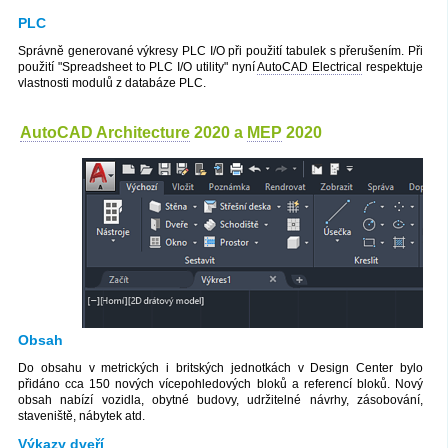
PLC
Správně generované výkresy PLC I/O při použití tabulek s přerušením. Při
použití "Spreadsheet to PLC I/O utility" nyní
AutoCAD Electrical
respektuje
vlastnosti modulů z databáze PLC.
AutoCAD Architecture
2020 a
MEP
2020
Obsah
Do obsahu v metrických i britských jednotkách v Design Center bylo
přidáno cca 150 nových vícepohledových bloků a referencí bloků. Nový
obsah nabízí vozidla, obytné budovy, udržitelné návrhy, zásobování,
staveniště, nábytek atd.
Výkazy dveří