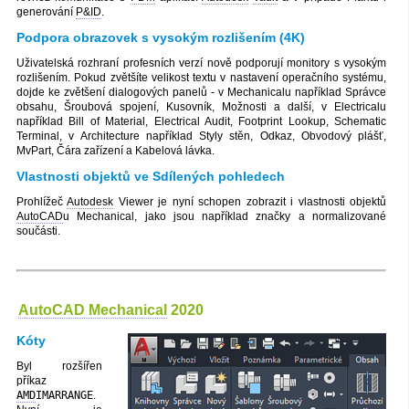
generování
P&ID
.
Podpora obrazovek s vysokým rozlišením (4K)
Uživatelská rozhraní profesních verzí nově podporují monitory s vysokým
rozlišením. Pokud zvětšíte velikost textu v nastavení operačního systému,
dojde ke zvětšení dialogových panelů - v Mechanicalu například Správce
obsahu, Šroubová spojení, Kusovník, Možnosti a další, v Electricalu
například Bill of Material, Electrical Audit, Footprint Lookup, Schematic
Terminal, v Architecture například Styly stěn, Odkaz, Obvodový plášť,
MvPart, Čára zařízení a Kabelová lávka.
Vlastnosti objektů ve Sdílených pohledech
Prohlížeč
Autodesk
Viewer je nyní schopen zobrazit i vlastnosti objektů
AutoCAD
u Mechanical, jako jsou například značky a normalizované
součásti.
AutoCAD Mechanical
2020
Kóty
Byl rozšířen
příkaz
AMD
IMARRANGE
.