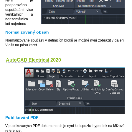
Nyní je
podporováno
uspořádání více
vertikálních a
horizontálních
kót najednou.
Normalizovaný obsah
Normalizované součásti v definicích bloků je možné nyní zobrazit v galerii
Vložit na pásu karet.
AutoCAD Electrical
2020
Publikování
PDF
V publikovaných
PDF
dokumentech je nyní k dispozici hyperlink na křížové
reference.