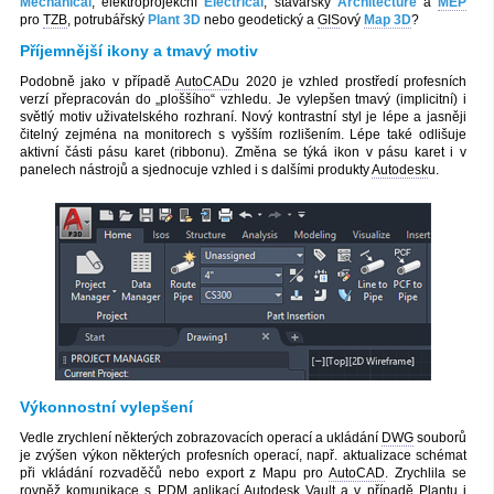
Mechanical
, elektroprojekční
Electrical
, stavařský
Architecture
a
MEP
pro
TZB
, potrubářský
Plant 3D
nebo geodetický a
GIS
ový
Map 3D
?
Příjemnější ikony a tmavý motiv
Podobně jako v případě
AutoCAD
u 2020 je vzhled prostředí profesních
verzí přepracován do „ploššího“ vzhledu. Je vylepšen tmavý (implicitní) i
světlý motiv uživatelského rozhraní. Nový kontrastní styl je lépe a jasněji
čitelný zejména na monitorech s vyšším rozlišením. Lépe také odlišuje
aktivní části pásu karet (ribbonu). Změna se týká ikon v pásu karet i v
panelech nástrojů a sjednocuje vzhled i s dalšími produkty
Autodesk
u.
Výkonnostní vylepšení
Vedle zrychlení některých zobrazovacích operací a ukládání
DWG
souborů
je zvýšen výkon některých profesních operací, např. aktualizace schémat
při vkládání rozvaděčů nebo export z Mapu pro
AutoCAD
. Zrychlila se
rovněž komunikace s
PDM
aplikací
Autodesk
Vault
a v případě Plantu i