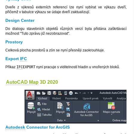
Dveře z výkresů externích referencí lze nyní vybírat ve výkazu dveří,
přičemž v tabulce výkazu se údaje dveří zaktualizují.
Design Center
Do dialogu stavebních objektů různých verzí byla přidána zaškrtávací
možnost "Tuto zprávu již nezobrazovat".
Prostory
Celková plocha prostorů a zón se nyní přesněji zaokrouhluje.
Export
IFC
Příkaz
IFC
EXPORT
nyní pracuje s viditelností hladin u vnořených bloků.
AutoCAD Map
3D 2020
Autodesk
Connector for ArcGIS