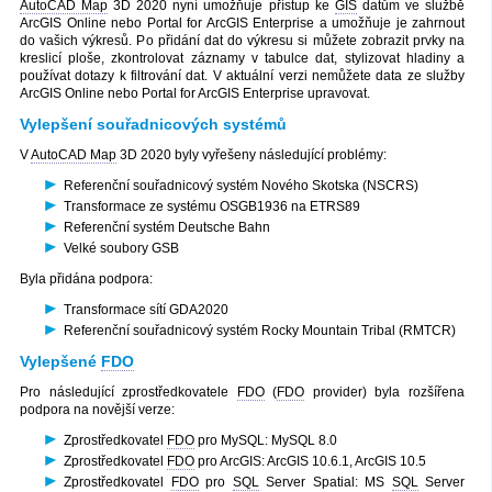
AutoCAD Map
3D 2020 nyní umožňuje přístup ke
GIS
datům ve službě
ArcGIS Online nebo Portal for ArcGIS Enterprise a umožňuje je zahrnout
do vašich výkresů. Po přidání dat do výkresu si můžete zobrazit prvky na
kreslicí ploše, zkontrolovat záznamy v tabulce dat, stylizovat hladiny a
používat dotazy k filtrování dat. V aktuální verzi nemůžete data ze služby
ArcGIS Online nebo Portal for ArcGIS Enterprise upravovat.
Vylepšení souřadnicových systémů
V
AutoCAD Map
3D 2020 byly vyřešeny následující problémy:
Referenční souřadnicový systém Nového Skotska (NSCRS)
Transformace ze systému OSGB1936 na ETRS89
Referenční systém Deutsche Bahn
Velké soubory GSB
Byla přidána podpora:
Transformace sítí GDA2020
Referenční souřadnicový systém Rocky Mountain Tribal (RMTCR)
Vylepšené
FDO
Pro následující zprostředkovatele
FDO
(
FDO
provider) byla rozšířena
podpora na novější verze:
Zprostředkovatel
FDO
pro MySQL: MySQL 8.0
Zprostředkovatel
FDO
pro ArcGIS: ArcGIS 10.6.1, ArcGIS 10.5
Zprostředkovatel
FDO
pro
SQL
Server Spatial: MS
SQL
Server