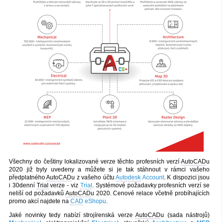
Všechny do češtiny lokalizované verze těchto profesních verzí
AutoCAD
u
2020 již byly uvedeny a můžete si je tak stáhnout v rámci vašeho
předplatného
AutoCAD
u z vašeho účtu
Autodesk
Account
. K dispozici jsou
i 30denní
Trial
verze - viz
Trial
. Systémové požadavky profesních verzí se
neliší od požadavků
AutoCAD
u 2020. Cenové relace včetně probíhajících
promo akcí najdete na
CAD
eShopu
.
Jaké novinky tedy nabízí strojírenská verze
AutoCAD
u (sada nástrojů)