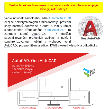
Tento článek archivu může obsahovat zastaralé informace - je již
více (7) roků starý !
Vedle novinek samotného jádra
AutoCAD
u 2020
(viz) se některých nových funkcí dočkaly i profesní
sady nástrojů dodávané s
AutoCAD
em v rámci
sjednoceného předplatného "
One AutoCAD
". To
zahrnuje kromě
AutoCAD
u i 7 dalších
specializovaných profesních aplikací a navíc i
synchronizovanou mobilní a webovou verzi
AutoCAD
u pro prohlížení a editaci
DWG
výkresů kdykoliv a odkudkoliv.