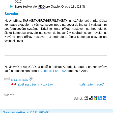
2017
Zprostředkovatel
FDO
pro Oracle: Oracle 18c (18.3)
Severka
Nový příkaz
MAPNORTHARROWDEFAULTNORTH
umožňuje určit, zda šipka
kompasu ukazuje na výchozí sever, nebo na sever definovaný v aktuálním
souřadnicovém systému. Když je tento příkaz nastaven na hodnotu 0,
šipka kompasu ukazuje na sever definovaný v souřadnicovém systému.
Když je tento příkaz nastaven na hodnotu 1, šipka kompasu ukazuje na
výchozí sever.
Novinky
One AutoCAD
u a dalších aplikací
Autodesk
u budou prezentovány
také na online konferenci
Autodesk
LIVE 2020
dne 25.4.2019.
[
]
CAD
diskuze k článku
Zpět na všechny zprávy
další informace?
Viz též:
Sdílet:
Zasílat bulletin CAD-NEWS