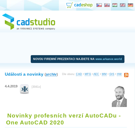
NOVOU FIREMNÍ PREZENTACI NAJDETE NA
www.arkance.world
Události a novinky
(
archiv
)
Dle oboru:
CAD
•
MFG
•
AEC
•
MM
•
GIS
•
HW
4.4.2019
[3041x]
Novinky profesních verzí AutoCADu -
One AutoCAD 2020