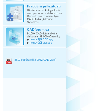
Pracovní příležitosti
Hledáme nové kolegy, kteří
nám pomohou v dalším růstu.
Rozšiřte profesionální tým
CAD Studia (Arkance
Systems).
CADforum.cz
9.100+ CAD tipů a triků a
diskuse s 99.000 účastníky
▶
nejnovější CAD tipy
▶
nejnovější diskuse
8810 odběratelů a 2062 CAD videí