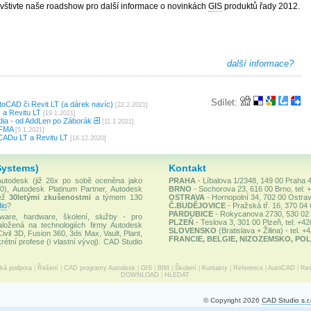
štivte naše roadshow pro další informace o novinkách
GIS
produktů řady 2012.
další informace?
Sdílet:
oCAD či Revit LT (a dárek navíc)
[22.2.2021]
 a Revitu LT
[19.1.2021]
ia - od AddLen po Záborák
[11.1.2021]
IFMA
[5.1.2021]
CADu LT a Revitu LT
[16.12.2020]
Systems)
Kontakt
 Autodesk (již 26x po sobě oceněna jako
PRAHA
- Líbalova 1/2348, 149 00 Praha 4
), Autodesk Platinum Partner, Autodesk
BRNO
- Sochorova 23, 616 00 Brno, tel: 
než
30letými zkušenostmi
a týmem 130
OSTRAVA
- Hornopolní 34, 702 00 Ostrav
io
?
Č.BUDĚJOVICE
- Pražská tř. 16, 370 04
PARDUBICE
- Rokycanova 2730, 530 02 P
ware, hardware, školení, služby - pro
PLZEŇ
- Teslova 3, 301 00 Plzeň, tel: +4
ložená na technologiích firmy Autodesk
SLOVENSKO
(Bratislava + Žilina) - tel. 
Civil 3D, Fusion 360, 3ds Max, Vault, Plant,
FRANCIE, BELGIE, NIZOZEMSKO, POL
rétní profese (i vlastní vývoj). CAD Studio
cká podpora
|
Řešení
|
CAD programy Autodesk
|
GIS
|
BIM
|
Školení
|
Kontakty
|
Reference
|
AutoCAD
|
Rev
DOWNLOAD
|
HLEDAT
© Copyright 2026
CAD Studio s.