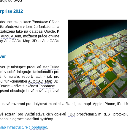
drojů do
DWG
rprise 2012
 nástupcem aplikace
Topobase
Client
.
iší především v tom, že funkcionalita
založená také na databázi Oracle. K
s
AutoCAD
em, možnost práce off-line
nky
AutoCAD
u
Map 3D
a
AutoCAD
u
ver
rver je nástupce produktů
MapGuide
í v sobě integruje funkcionalitu pro
 formuláře, reporty atd. - jak pro
u funkcionalitou
AutoCAD Map
3D,
Oracle – dříve funkčnost
Topobase
.
epšení obsahuje i dvě nové zajímavé
n
: nové rozhraní pro dotyková mobilní zařízení jako např. Apple iPhone, iPad či
vé rozraní pro využití stávajících objektů
FDO
prostřednictvím REST protokolu
 nebo integrace s dalšími systémy
Map Infrastructure (
Topobase
)
.