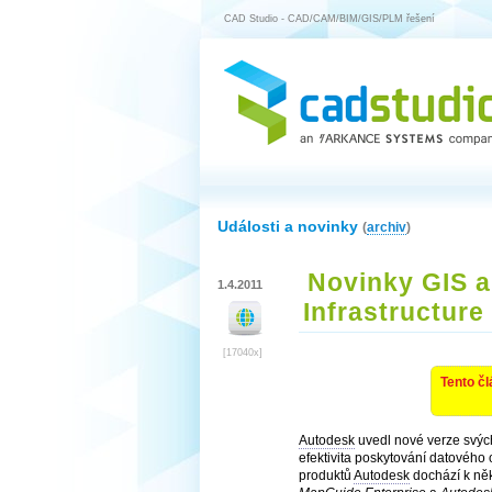
CAD Studio - CAD/CAM/BIM/GIS/PLM řešení
Události a novinky
(
archiv
)
Novinky GIS a
1.4.2011
Infrastructure
[17040x]
Tento čl
Autodesk
uvedl nové verze svý
efektivita poskytování datového
produktů
Autodesk
dochází k něk