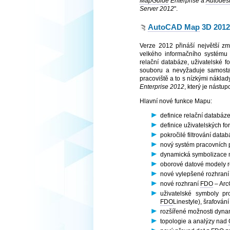
MapGuide
Enterprise
a
Autodes
Server 2012
".
AutoCAD Map
3D 2012
Verze 2012 přináší největší z
velkého informačního systém
relační databáze, uživatelské f
souboru a nevyžaduje samosta
pracoviště a to s nízkými náklad
Enterprise 2012
, který je nástu
Hlavní nové funkce Mapu:
definice relační databáz
definice uživatelských fo
pokročilé filtrování data
nový systém pracovních 
dynamická symbolizace
oborové datové modely re
nové vylepšené rozhraní
nové rozhraní
FDO
– Arc
uživatelské symboly p
FDO
Linestyle), šrafování
rozšířené možnosti dyna
topologie a analýzy nad