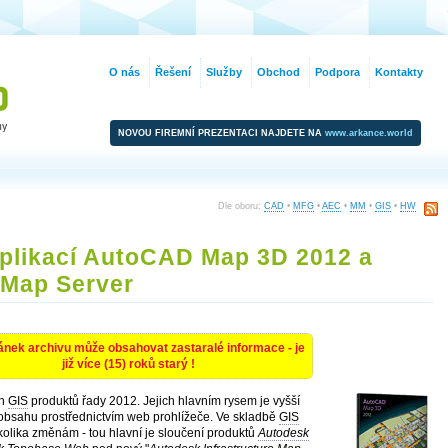
O nás
Řešení
Služby
Obchod
Podpora
Kontakty
NOVOU FIREMNÍ PREZENTACI NAJDETE NA
www.arkance.world
Dle oboru:
CAD
•
MFG
•
AEC
•
MM
•
GIS
•
HW
plikací AutoCAD Map 3D 2012 a
 Map Server
ánek archivu může obsahovat zastaralé informace - je
již více (15) roků starý !
ch
GIS
produktů řady 2012. Jejich hlavním rysem je vyšší
 obsahu prostřednictvím web prohlížeče. Ve skladbě
GIS
olika změnám - tou hlavní je sloučení produktů
Autodesk