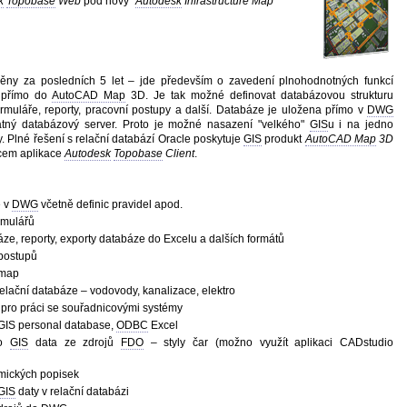
k
Topobase
Web
pod nový "
Autodesk
Infrastructure Map
měny za posledních 5 let – jde především o zavedení plnohodnotných funkcí
u přímo do
AutoCAD Map
3D. Je tak možné definovat databázovou strukturu
ormuláře, reporty, pracovní postupy a další. Databáze je uložena přímo v
DWG
tný databázový server. Proto je možné nasazení "velkého"
GIS
u i na jedno
y. Plné řešení s relační databází Oracle poskytuje
GIS
produkt
AutoCAD Map
3D
pcem aplikace
Autodesk
Topobase
Client
.
e v
DWG
včetně definic pravidel apod.
rmulářů
báze, reporty, exporty databáze do Excelu a dalších formátů
postupů
 map
lační databáze – vodovody, kanalizace, elektro
 pro práci se souřadnicovými systémy
GIS personal database,
ODBC
Excel
ro
GIS
data ze zdrojů
FDO
– styly čar (možno využít aplikaci CADstudio
mických popisek
GIS
daty v relační databázi