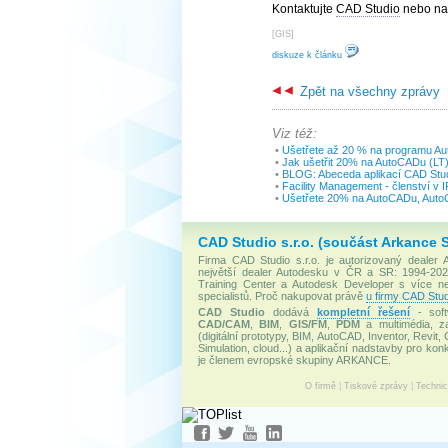
Kontaktujte
CAD Studio
nebo nav
[
GIS
]
diskuze k článku
Zpět na všechny zprávy
Viz též:
•
Ušetřete až 20 % na programu Aut
•
Jak ušetřit 20% na AutoCADu (LT)
•
BLOG: Abeceda aplikací CAD Stud
•
Facility Management - členství v 
•
Ušetřete 20% na AutoCADu, Auto
CAD Studio s.r.o. (součást Arkance 
Firma CAD Studio s.r.o. je autorizovaný dealer
největší dealer Autodesku v ČR a SR: 1994-2020
Training Center a Autodesk Developer s více 
specialistů. Proč nakupovat právě
u firmy CAD Stud
CAD Studio
dodává
kompletní řešení
- soft
CAD/CAM
,
BIM
,
GIS/FM
,
PDM
a multimédia, za
(digitální prototypy, BIM, AutoCAD, Inventor, Revit, 
Simulation, cloud...) a aplikační nadstavby pro konk
je členem evropské skupiny ARKANCE.
O firmě
|
Tiskové zprávy
|
Techni