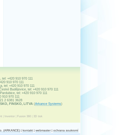
, tel: +420 910 970 111
+420 910 970 111
a, tel: +420 910 970 111
 České Budějovice, tel: +420 910 970 111
ardubice, tel: +420 910 970 111
20 910 970 111
+421 2 6381 3628
SKO, FINSKO, LITVA
(
Arkance Systems
)
it
|
Inventor
|
Fusion 360
|
3D tisk
r.o. (ARKANCE)
|
kontakt
|
webmaster
|
ochrana soukromí