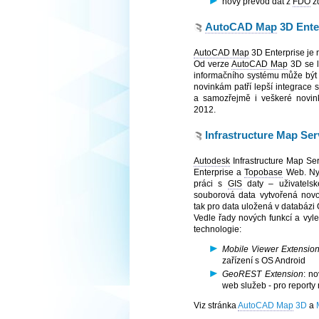
nový převod dat z
FDO
z
AutoCAD Map
3D Ente
AutoCAD Map
3D Enterprise je
Od verze
AutoCAD Map
3D se l
informačního systému může být 
novinkám patří lepší integrace 
a samozřejmě i veškeré novi
2012.
Infrastructure Map Ser
Autodesk
Infrastructure Map Se
Enterprise a
Topobase
Web. Nyn
práci s
GIS
daty – uživatelské
souborová data vytvořená novo
tak pro data uložená v databázi 
Vedle řady nových funkcí a vyl
technologie:
Mobile Viewer Extensio
zařízení s OS Android
GeoREST Extension
: no
web služeb - pro reporty
Viz stránka
AutoCAD Map
3D
a