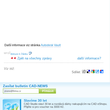
Další informace viz stránka
Autodesk
Vault
[
]
MFG
diskuze k článku
Zpět na všechny zprávy
další informace?
Viz též:
Sdílet:
Zasílat bulletin CAD-NEWS
Slavíme 30 let
CAD Studio slaví 30 let a rozdává dárky nakupujícím na CAD eShopu.
Přijďte si pro voucher na 3000 Kč.