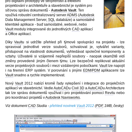
pro digitální prototypy ve strojírenství a efektivní
projektování v architektuře a stavebnictví je systém pro
síťovou správu dokumentů -
Autodesk
Vault
. Ten
využívá robustní centralizovaný server
ADMS
(
Autodesk
Data Management Server,
SQL
databáze) a samostatné
klientské aplikace - buď samostatné, webové, nebo
Vault
moduly integrované do jednotlivých
CAD
aplikací
a Office aplikací.
Díky
Vault
u si udržíte přehled při týmové spolupráci na projektu - lze
spravovat jednotlivé verze souborů, schvalovat je, vytvářet varianty,
přistupovat na vlastnosti dokumentů, vyhledávat společné komponenty a
vztahy. Uživatelé si vzájemně nepřepíší soubory - naopak okamžitě vidí
změny provedené jiným členem týmu. Lze bezpečně replikovat aktuální
verze projektových souborů i mezi vzdálenými pobočkami.
Vault
lze napojit
i na firemní ERP systém. V porovnání s jinými
EDM
/
PDM
aplikacemi lze
Vault
snadno a rychle implementovat.
Nový
Vault
2012 nabízí kromě řady vylepšení i integrace do projekčních
aplikací ve stavebnictví. Vedle
AutoCAD
u
Civil 3D
a
AutoCAD
u Architecture
tak lze správu dokumentů využívat i pro projektování pomocí
Revit
u nebo
pro koordinaci projektů v
Autodesk
Navisworks
.
Viz dokument
CAD
Studia -
přehled novinek
Vault
2012
(
PDF
, 1MB, česky)