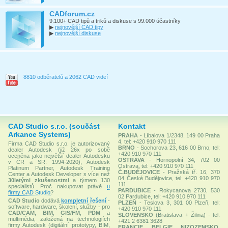
CADforum.cz
9.100+ CAD tipů a triků a diskuse s 99.000 účastníky
▶
nejnovější CAD tipy
▶
nejnovější diskuse
8810 odběratelů a 2062 CAD videí
CAD Studio s.r.o. (součást
Kontakt
Arkance Systems)
PRAHA
- Líbalova 1/2348, 149 00 Praha
4, tel: +420 910 970 111
Firma CAD Studio s.r.o. je autorizovaný
BRNO
- Sochorova 23, 616 00 Brno, tel:
dealer Autodesk (již 26x po sobě
+420 910 970 111
oceněna jako největší dealer Autodesku
OSTRAVA
- Hornopolní 34, 702 00
v ČR a SR: 1994-2020), Autodesk
Ostrava, tel: +420 910 970 111
Platinum Partner, Autodesk Training
Č.BUDĚJOVICE
- Pražská tř. 16, 370
Center a Autodesk Developer s více než
04 České Budějovice, tel: +420 910 970
30letými zkušenostmi
a týmem 130
111
specialistů. Proč nakupovat právě
u
PARDUBICE
- Rokycanova 2730, 530
firmy CAD Studio
?
02 Pardubice, tel: +420 910 970 111
CAD Studio
dodává
kompletní řešení
-
PLZEŇ
- Teslova 3, 301 00 Plzeň, tel:
software, hardware, školení, služby - pro
+420 910 970 111
CAD/CAM
,
BIM
,
GIS/FM
,
PDM
a
SLOVENSKO
(Bratislava + Žilina) - tel.
multimédia, založená na technologiích
+421 2 6381 3628
firmy Autodesk (digitální prototypy, BIM,
FRANCIE, BELGIE, NIZOZEMSKO,