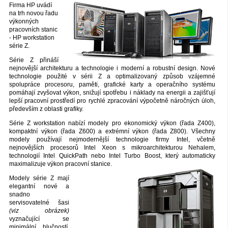
Firma HP uvádí
na trh novou řadu
výkonných
pracovních stanic
- HP workstation
série Z.
Série Z přináší
nejnovější architekturu a technologie i moderní a robustní design. Nové
technologie použité v sérii Z a optimalizovaný způsob vzájemné
spolupráce procesoru, paměti, grafické karty a operačního systému
pomáhají zvyšovat výkon, snižují spotřebu i náklady na energii a zajišťují
lepší pracovní prostředí pro rychlé zpracování výpočetně náročných úloh,
především z oblasti grafiky.
Série Z workstation nabízí modely pro ekonomický výkon (řada Z400),
kompaktní výkon (řada Z600) a extrémní výkon (řada Z800). Všechny
modely používají nejmodernější technologie firmy Intel, včetně
nejnovějších procesorů Intel Xeon s mikroarchitekturou Nehalem,
technologií Intel QuickPath nebo Intel Turbo Boost, který automaticky
maximalizuje výkon pracovní stanice.
Modely série Z mají
elegantní nové a
snadno
servisovatelné šasi
(viz obrázek)
vyznačující se
minimální hlučností.