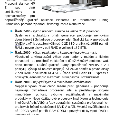
Pracovní stanice HP
Z jsou plně
certifikovány a
optimalizovány pro
nejrozšířenější grafické aplikace. Platforma HP Performance Tuning
Framework pomáhá zjednodušit konfiguraci a aktualizace.
Řada Z400
- výkon pracovní stanice za velice dostupnou cenu
Systémová architektura příští generace podporuje nejnovější
dvoujádrové i čtyřjádrové procesory Intel. Grafické karty společností
NVIDIA
a ATI k dosažení výjimečné 2D i 3D grafiky. Až 16GB paměti
RAM a pevné disky v poli RAID o velikosti až 7.5TB.
Řada Z600
- výkon osmi jader a kompaktní nároky na místo
Výpočetní a vizualizační výkon osmi jader v malém a tichém
provedení - do prostředí, ve kterém je důležitý každý centimetr, watt
nebo decibel. Duální grafické karty společností
NVIDIA
a ATI
poskytují výstup až na osm displejů. Až 24GB paměti a pevné disky
v poli RAID o velikosti až 4.5TB. Řada slotů Gen2 PCI Express a
optických jednotek pro maximální šířku pásma i rozšiřitelnost.
Řada Z800
- nejvyšší výkon a mimořádná rozšiřitelnost
Nejvyšší výkon revolučního řešení příští generace - podporuje
nejnovější čtyřjádrové procesory Intel a představuje spojení
mimořádné rychlosti, výborné rozšiřitelnosti a maximální
produktivity. Nové čtyřjádrové procesory Intel Xeon a technologie
Intel QuickPath. Výběr z řady operačních systémů a profesionálních
grafických řešení společností
NVIDIA
a ATI. Vysoká rozšiřitelnost s
až 192GB rychlé paměti RAM DDR3 a pevnými disky v poli RAID o
velikosti až 7.5TB.