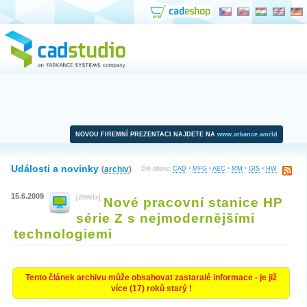
NOVOU FIREMNÍ PREZENTACI NAJDETE NA
www.arkance.world
Události a novinky
(
archiv
)
Dle oboru:
CAD
•
MFG
•
AEC
•
MM
•
GIS
•
HW
15.6.2009
[28661x]
Nové pracovní stanice HP
série Z s nejmodernějšími
technologiemi
Tento článek archivu může obsahovat zastaralé informace - je již
více (17) roků starý !