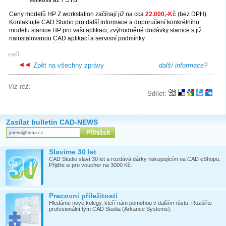
Ceny modelů HP Z workstation začínají již na cca
22.000,-Kč
(bez DPH).
Kontaktujte
CAD Studio
pro další informace a doporučení konkrétního
modelu stanice HP pro vaši aplikaci, zvýhodněné dodávky stanice s již
nainstalovanou
CAD
aplikací a servisní podmínky.
[
]
HW
Zpět na všechny zprávy
další informace?
Viz též:
Sdílet:
Zasílat bulletin CAD-NEWS
Slavíme 30 let
CAD Studio slaví 30 let a rozdává dárky nakupujícím na CAD eShopu.
Přijďte si pro voucher na 3000 Kč.
Pracovní příležitosti
Hledáme nové kolegy, kteří nám pomohou v dalším růstu. Rozšiřte
profesionální tým CAD Studia (Arkance Systems).