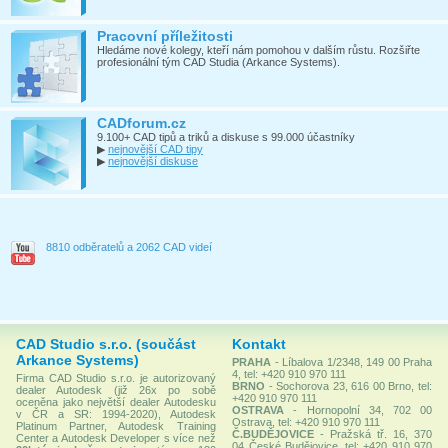
Pracovní příležitosti
Hledáme nové kolegy, kteří nám pomohou v dalším růstu. Rozšiřte
profesionální tým CAD Studia (Arkance Systems).
CADforum.cz
9.100+ CAD tipů a triků a diskuse s 99.000 účastníky
▶
nejnovější CAD tipy
▶
nejnovější diskuse
8810 odběratelů a 2062 CAD videí
CAD Studio s.r.o. (součást
Kontakt
Arkance Systems)
PRAHA
- Líbalova 1/2348, 149 00 Praha
4, tel: +420 910 970 111
Firma CAD Studio s.r.o. je autorizovaný
BRNO
- Sochorova 23, 616 00 Brno, tel:
dealer Autodesk (již 26x po sobě
+420 910 970 111
oceněna jako největší dealer Autodesku
OSTRAVA
- Hornopolní 34, 702 00
v ČR a SR: 1994-2020), Autodesk
Ostrava, tel: +420 910 970 111
Platinum Partner, Autodesk Training
Č.BUDĚJOVICE
- Pražská tř. 16, 370
Center a Autodesk Developer s více než
04 České Budějovice, tel: +420 910 970