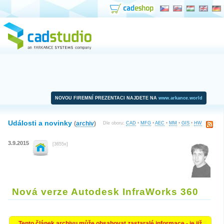
NOVOU FIREMNÍ PREZENTACI NAJDETE NA
www.arkance.world
Události a novinky
(
archiv
)
Dle oboru:
CAD
•
MFG
•
AEC
•
MM
•
GIS
•
HW
3.9.2015
[3655x]
Nová verze Autodesk InfraWorks 360
Tento článek archivu může obsahovat zastaralé informace - je již