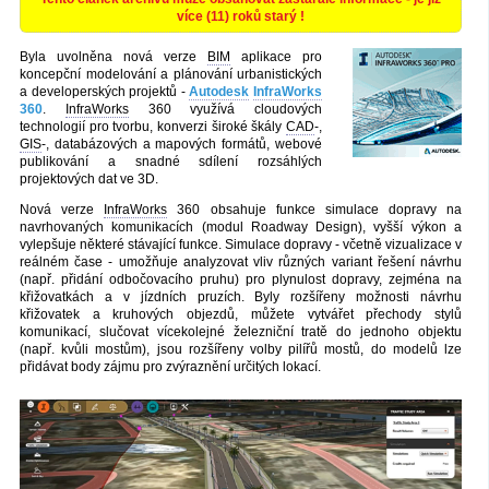
více (11) roků starý !
Byla uvolněna nová verze
BIM
aplikace pro
koncepční modelování a plánování urbanistických
a developerských projektů -
Autodesk
InfraWorks
360
.
InfraWorks
360 využívá cloudových
technologií pro tvorbu, konverzi široké škály
CAD
-,
GIS
-, databázových a mapových formátů, webové
publikování a snadné sdílení rozsáhlých
projektových dat ve 3D.
Nová verze
InfraWorks
360 obsahuje funkce simulace dopravy na
navrhovaných komunikacích (modul Roadway Design), vyšší výkon a
vylepšuje některé stávající funkce. Simulace dopravy - včetně vizualizace v
reálném čase - umožňuje analyzovat vliv různých variant řešení návrhu
(např. přidání odbočovacího pruhu) pro plynulost dopravy, zejména na
křižovatkách a v jízdních pruzích. Byly rozšířeny možnosti návrhu
křižovatek a kruhových objezdů, můžete vytvářet přechody stylů
komunikací, slučovat vícekolejné železniční tratě do jednoho objektu
(např. kvůli mostům), jsou rozšířeny volby pilířů mostů, do modelů lze
přidávat body zájmu pro zvýraznění určitých lokací.