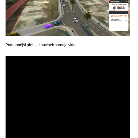
Podrobnější přehled novinek shrnuje video: