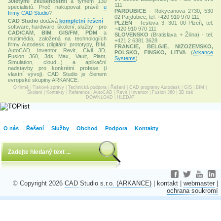
30letými zkušenostmi
a týmem 130
111
specialistů. Proč nakupovat právě
u
PARDUBICE
- Rokycanova 2730, 530
firmy CAD Studio
?
02 Pardubice, tel: +420 910 970 111
CAD Studio
dodává
kompletní řešení
-
PLZEŇ
- Teslova 3, 301 00 Plzeň, tel:
software, hardware, školení, služby - pro
+420 910 970 111
CAD/CAM
,
BIM
,
GIS/FM
,
PDM
a
SLOVENSKO
(Bratislava + Žilina) - tel.
multimédia, založená na technologiích
+421 2 6381 3628
firmy Autodesk (digitální prototypy, BIM,
FRANCIE, BELGIE, NIZOZEMSKO,
AutoCAD, Inventor, Revit, Civil 3D,
POLSKO, FINSKO, LITVA
(
Arkance
Fusion 360, 3ds Max, Vault, Plant,
Systems
)
Simulation, cloud...) a aplikační
nadstavby pro konkrétní profese (i
vlastní vývoj). CAD Studio je členem
evropské skupiny ARKANCE.
O firmě
|
Tiskové zprávy
|
Technická podpora
|
Řešení
|
CAD programy Autodesk
|
GIS
|
BIM
|
Školení
|
Kontakty
|
Reference
|
AutoCAD
|
Revit
|
Inventor
|
Fusion 360
|
3D tisk
DOWNLOAD
|
HLEDAT
O nás
Řešení
Služby
Obchod
Podpora
Kontakty
© Copyright 2026
CAD Studio s.r.o. (ARKANCE)
|
kontakt
|
webmaster
|
ochrana soukromí