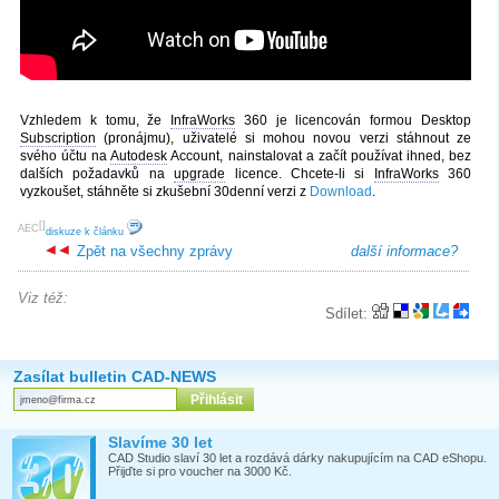
Vzhledem k tomu, že
InfraWorks
360 je licencován formou Desktop
Subscription
(pronájmu), uživatelé si mohou novou verzi stáhnout ze
svého účtu na
Autodesk
Account, nainstalovat a začít používat ihned, bez
dalších požadavků na
upgrade
licence. Chcete-li si
InfraWorks
360
vyzkoušet, stáhněte si zkušební 30denní verzi z
Download
.
[
]
AEC
diskuze k článku
Zpět na všechny zprávy
další informace?
Viz též:
Sdílet:
Zasílat bulletin CAD-NEWS
Slavíme 30 let
CAD Studio slaví 30 let a rozdává dárky nakupujícím na CAD eShopu.
Přijďte si pro voucher na 3000 Kč.