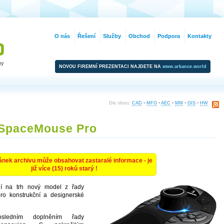
O nás
Řešení
Služby
Obchod
Podpora
Kontakty
NOVOU FIREMNÍ PREZENTACI NAJDETE NA
www.arkance.world
Dle oboru:
CAD
•
MFG
•
AEC
•
MM
•
GIS
•
HW
SpaceMouse Pro
ánek archivu může obsahovat zastaralé informace - je
již více (15) roků starý !
 na trh nový model z řady
ro konstrukční a designerské
edním doplněním řady