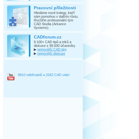
Pracovní příležitosti
Hledáme nové kolegy, kteří
nám pomohou v dalším růstu.
Rozšiřte profesionální tým
CAD Studia (Arkance
Systems).
CADforum.cz
9.100+ CAD tipů a triků a
diskuse s 99.000 účastníky
▶
nejnovější CAD tipy
▶
nejnovější diskuse
8810 odběratelů a 2062 CAD videí