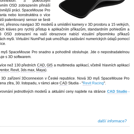
connexion. S pokročilým
ivním OSD zobrazením přináší
ktivnější práci. SpaceMouse Pro
tanta nebo konstruktéra o více
í patentovaný sensor se šesti
tivní, přesnou navigaci 3D modelů a umístění kamery v 3D prostoru a 15 velkých,
ch kláves pro rychlý přístup k aplikačním příkazům, standardním pohledům a
 OSD zobrazení na vaší obrazovce nabízí vizuální připomínku příkazů
sách myši. Virtuální NumPad pak umožňuje zadávání numerických údajů pomocí
ice.
myš SpaceMouse Pro snadno a pohodlně obsluhuje. Jde o nepostradatelnou
je s 3D softwarem.
 více než 130 předních
CAD
,
GIS
a multimedia aplikací, včetně hlavních aplikací
ventor
,
Revit
,
3ds max
,
Maya
).
3D zařízení 3Dconnexion v České republice. Nová 3D myš SpaceMouse Pro
ena zítra, 30. listopadu, v rámci akce
CAD
Studia - "
Revit
Racing
".
rovnání jednotlivých modelů a aktuální ceny najdete na stránce
CAD Studio
-
další informace?