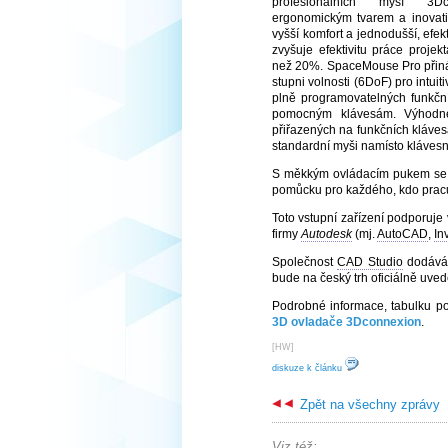
profesionálních myší 3D
ergonomickým tvarem a inovat
vyšší komfort a jednodušší, efe
zvyšuje efektivitu práce projek
než 20%. SpaceMouse Pro přináš
stupni volnosti (6DoF) pro intui
plně programovatelných funkční
pomocným klávesám. Výhodné
přiřazených na funkčních kláve
standardní myši namísto klávesn
S měkkým ovládacím pukem se 
pomůcku pro každého, kdo pracu
Toto vstupní zařízení podporuje
firmy
Autodesk
(mj.
AutoCAD
,
In
Společnost
CAD Studio
dodává 
bude na český trh oficiálně uved
Podrobné informace, tabulku po
3D ovladače 3Dconnexion
.
[
HW
]
diskuze k článku
Zpět na všechny zprávy
Viz též: