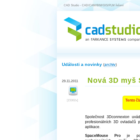
CAD Studio - CAD/CAM/BIM/GIS/PLM řešení
Události a novinky
(
archiv
)
Nová 3D myš 
29.11.2011
Tento čl
[15302x]
Společnost
3Dconnexion
uvádí
profesionálních 3D ovladačů p
aplikace.
SpaceMouse Pro
je posl