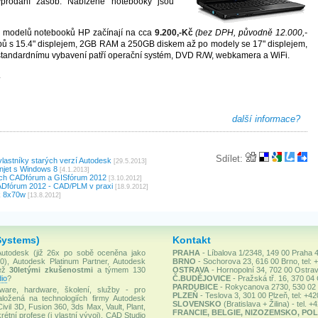
prodání zásob. Nabízené notebooky jsou
modelů notebooků HP začínají na cca
9.200,-Kč
(bez DPH, původně 12.000,-
ypů s 15.4" displejem, 2GB RAM a 250GB diskem až po modely se 17" displejem,
andardnímu vybavení patří operační systém, DVD R/W, webkamera a WiFi.
.
další informace?
Sdílet:
vlastníky starých verzí Autodesk
[29.5.2013]
gnjet s Windows 8
[4.1.2013]
ích CADfórum a GISfórum 2012
[3.10.2012]
CADfórum 2012 - CAD/PLM v praxi
[18.9.2012]
k 8x70w
[13.8.2012]
Systems)
Kontakt
 Autodesk (již 26x po sobě oceněna jako
PRAHA
- Líbalova 1/2348, 149 00 Praha 4
), Autodesk Platinum Partner, Autodesk
BRNO
- Sochorova 23, 616 00 Brno, tel: 
než
30letými zkušenostmi
a týmem 130
OSTRAVA
- Hornopolní 34, 702 00 Ostrav
io
?
Č.BUDĚJOVICE
- Pražská tř. 16, 370 04
PARDUBICE
- Rokycanova 2730, 530 02 P
ware, hardware, školení, služby - pro
PLZEŇ
- Teslova 3, 301 00 Plzeň, tel: +4
ložená na technologiích firmy Autodesk
SLOVENSKO
(Bratislava + Žilina) - tel. 
Civil 3D, Fusion 360, 3ds Max, Vault, Plant,
FRANCIE, BELGIE, NIZOZEMSKO, POL
rétní profese (i vlastní vývoj). CAD Studio