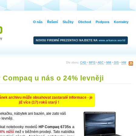
O nás
Řešení
Služby
Obchod
Podpora
Kontakty
NOVOU FIREMNÍ PREZENTACI NAJDETE NA
www.arkance.world
Dle oboru:
CAD
•
MFG
•
AEC
•
MM
•
GIS
•
HW
 Compaq u nás o 24% levněji
ánek archivu může obsahovat zastaralé informace - je
již více (17) roků starý !
kačku, nábytek ani bazén, ale zato váš
levněji.
skat notebooky modelů
HP Compaq 6735s
a
4% nižší
než v běžném prodeji. Tato nabídka