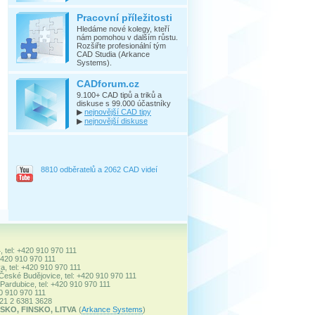
Pracovní příležitosti
Hledáme nové kolegy, kteří
nám pomohou v dalším růstu.
Rozšiřte profesionální tým
CAD Studia (Arkance
Systems).
CADforum.cz
9.100+ CAD tipů a triků a
diskuse s 99.000 účastníky
▶
nejnovější CAD tipy
▶
nejnovější diskuse
8810 odběratelů a 2062 CAD videí
, tel: +420 910 970 111
+420 910 970 111
a, tel: +420 910 970 111
 České Budějovice, tel: +420 910 970 111
ardubice, tel: +420 910 970 111
20 910 970 111
+421 2 6381 3628
SKO, FINSKO, LITVA
(
Arkance Systems
)