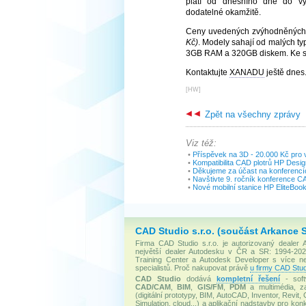
platí od dnešního dne do vy
dodatelné okamžitě.
Ceny uvedených zvýhodněných 
Kč)
. Modely sahají od malých t
3GB RAM a 320GB diskem. Ke st
Kontaktujte
XANADU
ještě dnes
[
HW
]
Zpět na všechny zprávy
Viz též:
•
Příspěvek na 3D - 20.000 Kč pro 
•
Kompatibilita CAD plotrů HP Desi
•
Děkujeme za účast na konferenc
•
Navštivte 9. ročník konference 
•
Nové mobilní stanice HP EliteBoo
CAD Studio s.r.o. (součást Arkance 
Firma CAD Studio s.r.o. je autorizovaný dealer
největší dealer Autodesku v ČR a SR: 1994-2020
Training Center a Autodesk Developer s více 
specialistů. Proč nakupovat právě
u firmy CAD Stud
CAD Studio
dodává
kompletní řešení
- soft
CAD/CAM
,
BIM
,
GIS/FM
,
PDM
a multimédia, za
(digitální prototypy, BIM, AutoCAD, Inventor, Revit, 
Simulation, cloud...) a aplikační nadstavby pro konk