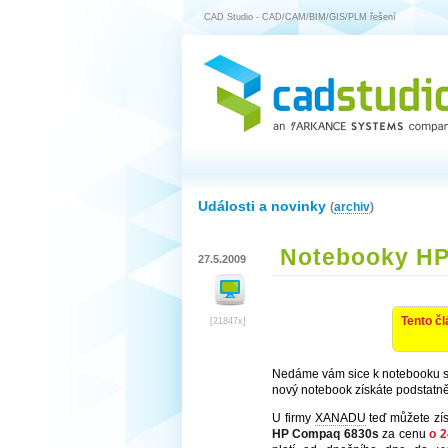
CAD Studio - CAD/CAM/BIM/GIS/PLM řešení
Události a novinky
(
archiv
)
Notebooky HP
27.5.2009
Tento čl
[21847x]
Nedáme vám sice k notebooku se
nový notebook získáte podstatně 
U firmy
XANADU
teď můžete zí
HP Compaq 6830s
za cenu
o 2