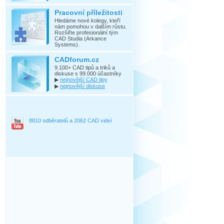
Pracovní příležitosti
Hledáme nové kolegy, kteří
nám pomohou v dalším růstu.
Rozšiřte profesionální tým
CAD Studia (Arkance
Systems).
CADforum.cz
9.100+ CAD tipů a triků a
diskuse s 99.000 účastníky
▶
nejnovější CAD tipy
▶
nejnovější diskuse
8810 odběratelů a 2062 CAD videí