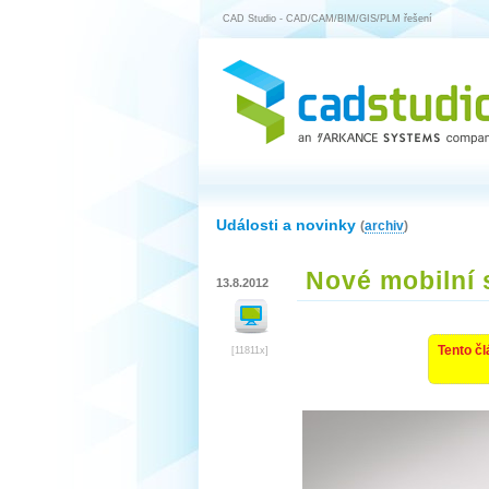
CAD Studio - CAD/CAM/BIM/GIS/PLM řešení
Události a novinky
(
archiv
)
Nové mobilní 
13.8.2012
Tento čl
[11811x]