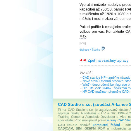
Vybrat si můžete modely s proce
kapacitou až 750GB, paměť RAM lz
s rozlišením až 1920 x 1080 a 
můžete i mezi nízkou váhou neb
Pokud patříte k cestujícím prof
volbou pro vás. Kontaktujte
CA
Max
.
[
HW
]
diskuze k článku
Zpět na všechny zprávy
Viz též:
•
CAD stanice HP - změňte nápady n
•
Nové stolní i mobilní pracovní st
•
Win7 - doporučená konfigurace pr
•
HP EliteBook 8740w - špičková m
•
HP CAD mašina - přepněte CAD na
CAD Studio s.r.o. (součást Arkance 
Firma CAD Studio s.r.o. je autorizovaný dealer
největší dealer Autodesku v ČR a SR: 1994-2020
Training Center a Autodesk Developer s více 
specialistů. Proč nakupovat právě
u firmy CAD Stud
CAD Studio
dodává
kompletní řešení
- soft
CAD/CAM
,
BIM
,
GIS/FM
,
PDM
a multimédia, za