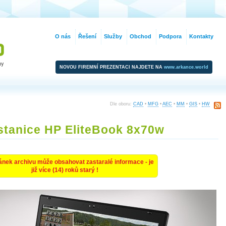
O nás
Řešení
Služby
Obchod
Podpora
Kontakty
NOVOU FIREMNÍ PREZENTACI NAJDETE NA
www.arkance.world
Dle oboru:
CAD
•
MFG
•
AEC
•
MM
•
GIS
•
HW
stanice HP EliteBook 8x70w
ánek archivu může obsahovat zastaralé informace - je
již více (14) roků starý !