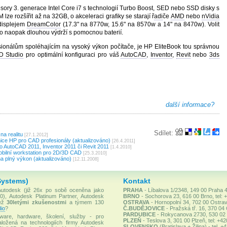
sory 3. generace Intel Core i7 s technologií Turbo Boost, SED nebo SSD disky s
e rozšířit až na 32GB, o akceleraci grafiky se starají ř
adi
če
AMD
nebo
nVidia
displejem
DreamColor
(17.3" na 8770w, 15.6" na 8570w a 14" na 8470w). Volit
o naopak dlouhou výdrží s pomocnou baterií.
esionálům spoléhajícím na vysoký výkon počítače, je HP EliteBook tou správnou
D Studio
pro optimální konfiguraci pro váš
AutoCAD
,
Inventor
,
Revit
nebo
3ds
další informace?
Sdílet:
a realitu
[27.1.2012]
anice HP pro CAD profesionály (aktualizováno)
[26.4.2011]
o AutoCAD 2011, Inventor 2011 či Revit 2011
[1.4.2010]
obilní workstation pro 2D/3D CAD
[25.3.2010]
 plný výkon (aktualizováno)
[12.11.2008]
Systems)
Kontakt
 Autodesk (již 26x po sobě oceněna jako
PRAHA
- Líbalova 1/2348, 149 00 Praha 4
), Autodesk Platinum Partner, Autodesk
BRNO
- Sochorova 23, 616 00 Brno, tel: 
než
30letými zkušenostmi
a týmem 130
OSTRAVA
- Hornopolní 34, 702 00 Ostrav
io
?
Č.BUDĚJOVICE
- Pražská tř. 16, 370 04
PARDUBICE
- Rokycanova 2730, 530 02 P
ware, hardware, školení, služby - pro
PLZEŇ
- Teslova 3, 301 00 Plzeň, tel: +4
ložená na technologiích firmy Autodesk
SLOVENSKO
(Bratislava + Žilina) - tel. 