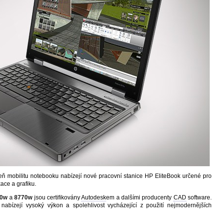
eň mobilitu notebooku nabízejí nové pracovní stanice HP EliteBook určené pro
ace a grafiku.
70w
a
8770w
jsou certifikovány
Autodesk
em a dalšími producenty
CAD
software.
nabízejí vysoký výkon a spolehlivost vycházející z použití nejmodernějších