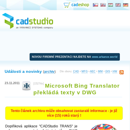
NOVOU FIREMNÍ PREZENTACI NAJDETE NA
www.arkance.world
Události a novinky
(
archiv
)
Dle oboru:
CAD
•
MFG
•
AEC
•
MM
•
GIS
•
HW
23.11.2011
[15274x]
Microsoft Bing Translator
překládá texty v DWG
Tento článek archivu může obsahovat zastaralé informace - je již
více (15) roků starý !
Doplňková aplikace "CADStudio TRANS" je