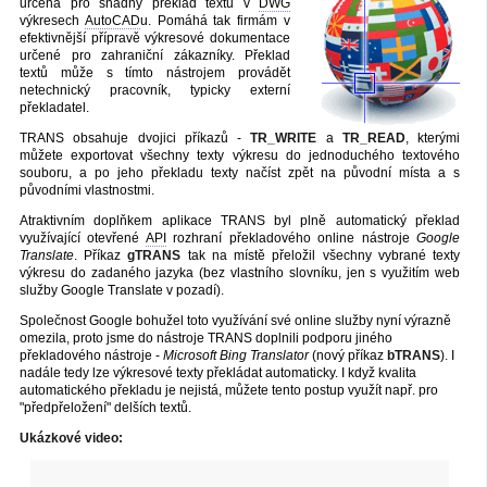
určena pro snadný překlad textů v
DWG
výkresech
AutoCAD
u. Pomáhá tak firmám v
efektivnější přípravě výkresové dokumentace
určené pro zahraniční zákazníky. Překlad
textů může s tímto nástrojem provádět
netechnický pracovník, typicky externí
překladatel.
TRANS obsahuje dvojici příkazů -
TR_WRITE
a
TR_READ
, kterými
můžete exportovat všechny texty výkresu do jednoduchého textového
souboru, a po jeho překladu texty načíst zpět na původní místa a s
původními vlastnostmi.
Atraktivním doplňkem aplikace TRANS byl plně automatický překlad
využívající otevřené
API
rozhraní překladového online nástroje
Google
Translate
. Příkaz
gTRANS
tak na místě přeložil všechny vybrané texty
výkresu do zadaného jazyka (bez vlastního slovníku, jen s využitím web
služby Google Translate v pozadí).
Společnost Google bohužel toto využívání své online služby nyní výrazně
omezila, proto jsme do nástroje TRANS doplnili podporu jiného
překladového nástroje -
Microsoft Bing Translator
(nový příkaz
bTRANS
). I
nadále tedy lze výkresové texty překládat automaticky. I když kvalita
automatického překladu je nejistá, můžete tento postup využít např. pro
"předpřeložení" delších textů.
Ukázkové video: