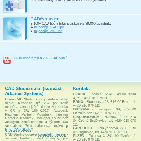
CADforum.cz
9.100+ CAD tipů a triků a diskuse s 99.000 účastníky
▶
nejnovější CAD tipy
▶
nejnovější diskuse
8810 odběratelů a 2062 CAD videí
CAD Studio s.r.o. (součást
Kontakt
Arkance Systems)
PRAHA
- Líbalova 1/2348, 149 00 Praha
4, tel: +420 910 970 111
Firma CAD Studio s.r.o. je autorizovaný
BRNO
- Sochorova 23, 616 00 Brno, tel:
dealer Autodesk (již 26x po sobě
+420 910 970 111
oceněna jako největší dealer Autodesku
OSTRAVA
- Hornopolní 34, 702 00
v ČR a SR: 1994-2020), Autodesk
Ostrava, tel: +420 910 970 111
Platinum Partner, Autodesk Training
Č.BUDĚJOVICE
- Pražská tř. 16, 370
Center a Autodesk Developer s více než
04 České Budějovice, tel: +420 910 970
30letými zkušenostmi
a týmem 130
111
specialistů. Proč nakupovat právě
u
PARDUBICE
- Rokycanova 2730, 530
firmy CAD Studio
?
02 Pardubice, tel: +420 910 970 111
CAD Studio
dodává
kompletní řešení
-
PLZEŇ
- Teslova 3, 301 00 Plzeň, tel:
software, hardware, školení, služby - pro
+420 910 970 111