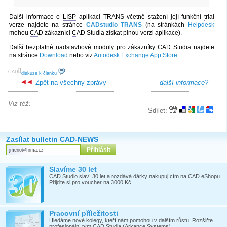
Další informace o
LISP
aplikaci TRANS včetně stažení její funkční
trial
verze najdete na stránce
CADstudio TRANS
(na stránkách
Helpdesk
mohou
CAD
zákazníci
CAD
Studia získat plnou verzi aplikace).
Další bezplatné nadstavbové moduly pro zákazníky
CAD
Studia najdete
na stránce
Download
nebo viz
Autodesk
Exchange App Store
.
[
]
CAD
diskuze k článku
Zpět na všechny zprávy
další informace?
Viz též:
Sdílet:
Zasílat bulletin CAD-NEWS
Slavíme 30 let
CAD Studio slaví 30 let a rozdává dárky nakupujícím na CAD eShopu.
Přijďte si pro voucher na 3000 Kč.
Pracovní příležitosti
Hledáme nové kolegy, kteří nám pomohou v dalším růstu. Rozšiřte
profesionální tým CAD Studia (Arkance Systems).