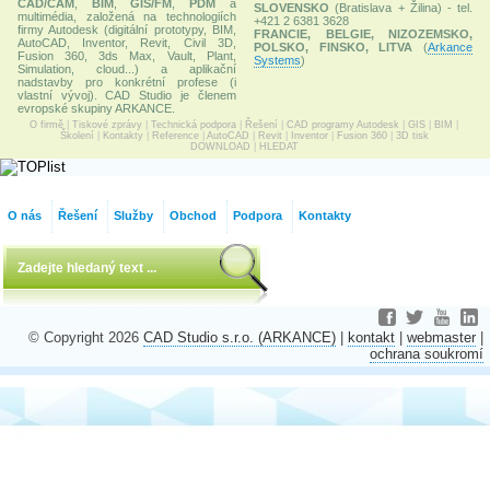
CAD/CAM
,
BIM
,
GIS/FM
,
PDM
a
SLOVENSKO
(Bratislava + Žilina) - tel.
multimédia, založená na technologiích
+421 2 6381 3628
firmy Autodesk (digitální prototypy, BIM,
FRANCIE, BELGIE, NIZOZEMSKO,
AutoCAD, Inventor, Revit, Civil 3D,
POLSKO, FINSKO, LITVA
(
Arkance
Fusion 360, 3ds Max, Vault, Plant,
Systems
)
Simulation, cloud...) a aplikační
nadstavby pro konkrétní profese (i
vlastní vývoj). CAD Studio je členem
evropské skupiny ARKANCE.
O firmě
|
Tiskové zprávy
|
Technická podpora
|
Řešení
|
CAD programy Autodesk
|
GIS
|
BIM
|
Školení
|
Kontakty
|
Reference
|
AutoCAD
|
Revit
|
Inventor
|
Fusion 360
|
3D tisk
DOWNLOAD
|
HLEDAT
O nás
Řešení
Služby
Obchod
Podpora
Kontakty
© Copyright 2026
CAD Studio s.r.o. (ARKANCE)
|
kontakt
|
webmaster
|
ochrana soukromí