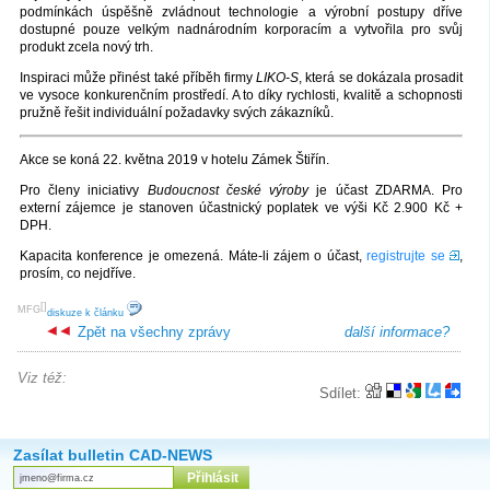
podmínkách úspěšně zvládnout technologie a výrobní postupy dříve
dostupné pouze velkým nadnárodním korporacím a vytvořila pro svůj
produkt zcela nový trh.
Inspiraci může přinést také příběh firmy
LIKO-S
, která se dokázala prosadit
ve vysoce konkurenčním prostředí. A to díky rychlosti, kvalitě a schopnosti
pružně řešit individuální požadavky svých zákazníků.
Akce se koná 22. května 2019 v hotelu Zámek Štiřín.
Pro členy iniciativy
Budoucnost české výroby
je účast ZDARMA. Pro
externí zájemce je stanoven účastnický poplatek ve výši Kč 2.900 Kč +
DPH.
Kapacita konference je omezená. Máte-li zájem o účast,
registrujte se
,
prosím, co nejdříve.
[
]
MFG
diskuze k článku
Zpět na všechny zprávy
další informace?
Viz též:
Sdílet:
Zasílat bulletin CAD-NEWS