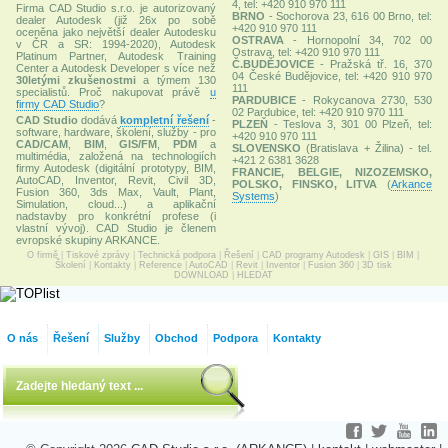
4, tel: +420 910 970 111
Firma CAD Studio s.r.o. je autorizovaný
BRNO
- Sochorova 23, 616 00 Brno, tel:
dealer Autodesk (již 26x po sobě
+420 910 970 111
oceněna jako největší dealer Autodesku
OSTRAVA
- Hornopolní 34, 702 00
v ČR a SR: 1994-2020), Autodesk
Ostrava, tel: +420 910 970 111
Platinum Partner, Autodesk Training
Č.BUDĚJOVICE
- Pražská tř. 16, 370
Center a Autodesk Developer s více než
04 České Budějovice, tel: +420 910 970
30letými zkušenostmi
a týmem 130
111
specialistů. Proč nakupovat právě
u
PARDUBICE
- Rokycanova 2730, 530
firmy CAD Studio
?
02 Pardubice, tel: +420 910 970 111
CAD Studio
dodává
kompletní řešení
-
PLZEŇ
- Teslova 3, 301 00 Plzeň, tel:
software, hardware, školení, služby - pro
+420 910 970 111
CAD/CAM
,
BIM
,
GIS/FM
,
PDM
a
SLOVENSKO
(Bratislava + Žilina) - tel.
multimédia, založená na technologiích
+421 2 6381 3628
firmy Autodesk (digitální prototypy, BIM,
FRANCIE, BELGIE, NIZOZEMSKO,
AutoCAD, Inventor, Revit, Civil 3D,
POLSKO, FINSKO, LITVA
(
Arkance
Fusion 360, 3ds Max, Vault, Plant,
Systems
)
Simulation, cloud...) a aplikační
nadstavby pro konkrétní profese (i
vlastní vývoj). CAD Studio je členem
evropské skupiny ARKANCE.
O firmě
|
Tiskové zprávy
|
Technická podpora
|
Řešení
|
CAD programy Autodesk
|
GIS
|
BIM
|
Školení
|
Kontakty
|
Reference
|
AutoCAD
|
Revit
|
Inventor
|
Fusion 360
|
3D tisk
DOWNLOAD
|
HLEDAT
O nás
Řešení
Služby
Obchod
Podpora
Kontakty