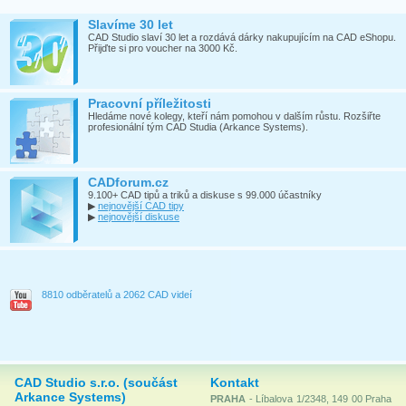
Slavíme 30 let
CAD Studio slaví 30 let a rozdává dárky nakupujícím na CAD eShopu.
Přijďte si pro voucher na 3000 Kč.
Pracovní příležitosti
Hledáme nové kolegy, kteří nám pomohou v dalším růstu. Rozšiřte
profesionální tým CAD Studia (Arkance Systems).
CADforum.cz
9.100+ CAD tipů a triků a diskuse s 99.000 účastníky
▶
nejnovější CAD tipy
▶
nejnovější diskuse
8810 odběratelů a 2062 CAD videí
CAD Studio s.r.o. (součást
Kontakt
Arkance Systems)
PRAHA
- Líbalova 1/2348, 149 00 Praha