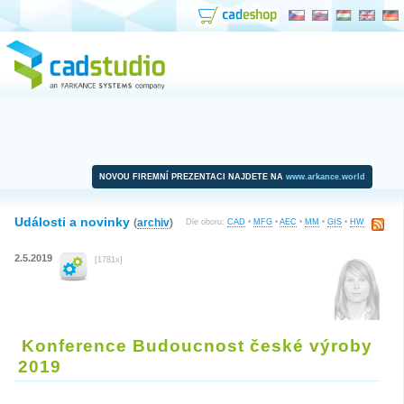
NOVOU FIREMNÍ PREZENTACI NAJDETE NA
www.arkance.world
Události a novinky
(
archiv
)
Dle oboru:
CAD
•
MFG
•
AEC
•
MM
•
GIS
•
HW
2.5.2019
[1781x]
Konference Budoucnost české výroby
2019