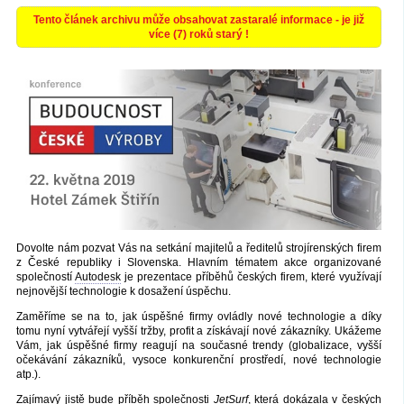
Tento článek archivu může obsahovat zastaralé informace - je již
více (7) roků starý !
Dovolte nám pozvat Vás na setkání majitelů a ředitelů strojírenských firem
z České republiky i Slovenska. Hlavním tématem akce organizované
společností
Autodesk
je prezentace příběhů českých firem, které využívají
nejnovější technologie k dosažení úspěchu.
Zaměříme se na to, jak úspěšné firmy ovládly nové technologie a díky
tomu nyní vytvářejí vyšší tržby, profit a získávají nové zákazníky. Ukážeme
Vám, jak úspěšné firmy reagují na současné trendy (globalizace, vyšší
očekávání zákazníků, vysoce konkurenční prostředí, nové technologie
atp.).
Zajímavý jistě bude příběh společnosti
JetSurf
, která dokázala v českých