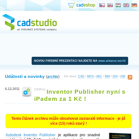
NOVOU FIREMNÍ PREZENTACI NAJDETE NA
www.arkance.world
Události a novinky
(
archiv
)
Dle oboru:
CAD
•
MFG
•
AEC
•
MM
•
GIS
•
HW
6.12.2011
[14261x]
Inventor Publisher nyní s
iPadem za 1 Kč !
Tento článek archivu může obsahovat zastaralé informace - je již
více (15) roků starý !
Autodesk
Inventor
Publisher
je aplikace pro snadné