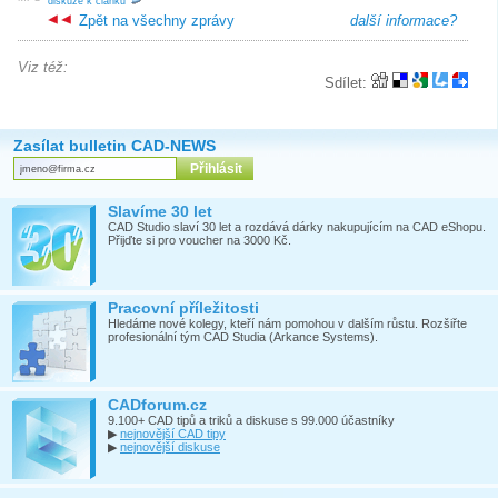
diskuze k článku
Zpět na všechny zprávy
další informace?
Viz též:
Sdílet:
Zasílat bulletin CAD-NEWS
Slavíme 30 let
CAD Studio slaví 30 let a rozdává dárky nakupujícím na CAD eShopu.
Přijďte si pro voucher na 3000 Kč.
Pracovní příležitosti
Hledáme nové kolegy, kteří nám pomohou v dalším růstu. Rozšiřte
profesionální tým CAD Studia (Arkance Systems).
CADforum.cz
9.100+ CAD tipů a triků a diskuse s 99.000 účastníky
▶
nejnovější CAD tipy
▶
nejnovější diskuse