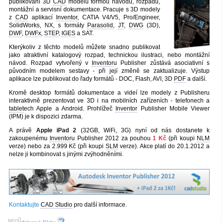
publikování 3D
CAD
modelů formou návodů, rozpadů,
montážní a servisní dokumentace. Pracuje s 3D modely
z
CAD
aplikací
Inventor
, CATIA V4/V5, Pro/Engineer,
SolidWorks, NX, s formáty
Parasolid
,
JT
,
DWG
(3D),
DWF
,
DWFx
,
STEP
,
IGES
a SAT.
Kterýkoliv z těchto modelů můžete snadno publikovat
jako atraktivní katalogový rozpad, technickou ilustraci, nebo montážní
návod. Rozpad vytvořený v
Inventor
u Publisher zůstává asociativní s
původním modelem sestavy - při její změně se zaktualizuje. Výstup
aplikace lze publikovat do řady formátů - DOC, Flash, AVI, 3D
PDF
a další.
Kromě desktop formátů dokumentace a videí lze modely z Publisheru
interaktivně prezentovat ve 3D i na mobilních zařízeních - telefonech a
tablet
ech Apple a Android. Prohlížeč
Inventor
Publisher Mobile Viewer
(IPM) je k dispozici zdarma.
A právě
Apple iPad 2
(32GB, WiFi, 3G) nyní od nás dostanete k
zakoupenému
Inventor
u Publisher 2012 za pouhou
1 Kč
(při koupi
NLM
verze) nebo za 2.999 Kč (při koupi
SLM
verze). Akce platí do 20.1.2012 a
nelze ji kombinovat s jinými zvýhodněními.
Kontaktujte
CAD Studio
pro další informace.
[
]
MFG