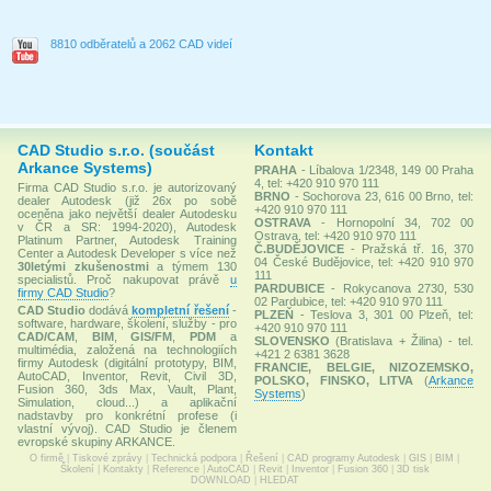
8810 odběratelů a 2062 CAD videí
CAD Studio s.r.o. (součást
Kontakt
Arkance Systems)
PRAHA
- Líbalova 1/2348, 149 00 Praha
4, tel: +420 910 970 111
Firma CAD Studio s.r.o. je autorizovaný
BRNO
- Sochorova 23, 616 00 Brno, tel:
dealer Autodesk (již 26x po sobě
+420 910 970 111
oceněna jako největší dealer Autodesku
OSTRAVA
- Hornopolní 34, 702 00
v ČR a SR: 1994-2020), Autodesk
Ostrava, tel: +420 910 970 111
Platinum Partner, Autodesk Training
Č.BUDĚJOVICE
- Pražská tř. 16, 370
Center a Autodesk Developer s více než
04 České Budějovice, tel: +420 910 970
30letými zkušenostmi
a týmem 130
111
specialistů. Proč nakupovat právě
u
PARDUBICE
- Rokycanova 2730, 530
firmy CAD Studio
?
02 Pardubice, tel: +420 910 970 111
CAD Studio
dodává
kompletní řešení
-
PLZEŇ
- Teslova 3, 301 00 Plzeň, tel:
software, hardware, školení, služby - pro
+420 910 970 111
CAD/CAM
,
BIM
,
GIS/FM
,
PDM
a
SLOVENSKO
(Bratislava + Žilina) - tel.
multimédia, založená na technologiích
+421 2 6381 3628
firmy Autodesk (digitální prototypy, BIM,
FRANCIE, BELGIE, NIZOZEMSKO,
AutoCAD, Inventor, Revit, Civil 3D,
POLSKO, FINSKO, LITVA
(
Arkance
Fusion 360, 3ds Max, Vault, Plant,
Systems
)
Simulation, cloud...) a aplikační
nadstavby pro konkrétní profese (i
vlastní vývoj). CAD Studio je členem
evropské skupiny ARKANCE.
O firmě
|
Tiskové zprávy
|
Technická podpora
|
Řešení
|
CAD programy Autodesk
|
GIS
|
BIM
|
Školení
|
Kontakty
|
Reference
|
AutoCAD
|
Revit
|
Inventor
|
Fusion 360
|
3D tisk
DOWNLOAD
|
HLEDAT