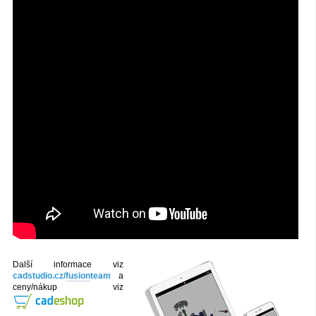
Další informace viz
cadstudio.cz/
fusion
team
a
ceny/nákup viz