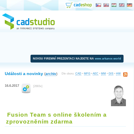
NOVOU FIREMNÍ PREZENTACI NAJDETE NA
www.arkance.world
Události a novinky
(
archiv
)
Dle oboru:
CAD
•
MFG
•
AEC
•
MM
•
GIS
•
HW
16.6.2017
[2683x]
Fusion Team s online školením a
zprovozněním zdarma