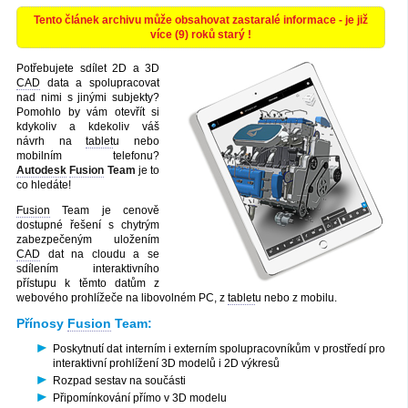
Tento článek archivu může obsahovat zastaralé informace - je již
více (9) roků starý !
Potřebujete sdílet 2D a 3D
CAD
data a spolupracovat
nad nimi s jinými subjekty?
Pomohlo by vám otevřít si
kdykoliv a kdekoliv váš
návrh na
tablet
u nebo
mobilním telefonu?
Autodesk
Fusion
Team
je to
co hledáte!
Fusion
Team je cenově
dostupné řešení s chytrým
zabezpečeným uložením
CAD
dat na cloudu a se
sdílením interaktivního
přístupu k těmto datům z
webového prohlížeče na libovolném PC, z
tablet
u nebo z mobilu.
Přínosy
Fusion
Team:
Poskytnutí dat interním i externím spolupracovníkům v prostředí pro
interaktivní prohlížení 3D modelů i 2D výkresů
Rozpad sestav na součásti
Připomínkování přímo v 3D modelu