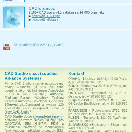
CADforum.cz
9.100+ CAD tipů a triků a diskuse s 99.000 účastníky
▶
nejnovější CAD tipy
▶
nejnovější diskuse
8810 odběratelů a 2062 CAD videí
CAD Studio s.r.o. (součást
Kontakt
Arkance Systems)
PRAHA
- Líbalova 1/2348, 149 00 Praha
4, tel: +420 910 970 111
Firma CAD Studio s.r.o. je autorizovaný
BRNO
- Sochorova 23, 616 00 Brno, tel:
dealer Autodesk (již 26x po sobě
+420 910 970 111
oceněna jako největší dealer Autodesku
OSTRAVA
- Hornopolní 34, 702 00
v ČR a SR: 1994-2020), Autodesk
Ostrava, tel: +420 910 970 111
Platinum Partner, Autodesk Training
Č.BUDĚJOVICE
- Pražská tř. 16, 370
Center a Autodesk Developer s více než
04 České Budějovice, tel: +420 910 970
30letými zkušenostmi
a týmem 130
111
specialistů. Proč nakupovat právě
u
PARDUBICE
- Rokycanova 2730, 530
firmy CAD Studio
?
02 Pardubice, tel: +420 910 970 111
CAD Studio
dodává
kompletní řešení
-
PLZEŇ
- Teslova 3, 301 00 Plzeň, tel:
software, hardware, školení, služby - pro
+420 910 970 111
CAD/CAM
,
BIM
,
GIS/FM
,
PDM
a
SLOVENSKO
(Bratislava + Žilina) - tel.
multimédia, založená na technologiích
+421 2 6381 3628
firmy Autodesk (digitální prototypy, BIM,
FRANCIE, BELGIE, NIZOZEMSKO,