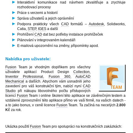
Interaktivní komunikace nad návrhem zkvalitňuje a zrychluje
rozhodovací procesy
Práce s verzemi a historií
Správa uživatelů a jejich oprávnění
Podpora prakticky všech
CAD
formátů –
Autodesk
, Solidworks,
Catia,
STEP
,
IGES
a další
Prohlížení
CAD
dat bez potřeby instalace prohlížeček
Plánování v integrovaném kalendáři
E-mailová upozornění na změny, připomínky apod.
Nabídka pro uživatele:
Fusion
Team je vhodným doplňkem pro všechny
uživatele aplikací Product Design
Collection
,
Inventor Professional
,
Fusion 360
,
AutoCAD
Mechanical
a dalších. Abychom vám usnadnili jeho
zavedení pro váš konstrukční tým, nabízí nyní
CAD
Studio
při nákupu libovolného počtu přístupových
licencí
Fusion
Team i online školení této aplikace se závěrečným testem a
vzdálené zprovoznění této aplikace přímo ve vaší firmě, na vašich datech -
a to jako bonus, v ceně licence
Fusion
Team. Ta začíná na necelých
2.800
Kč
za rok.
Ukázka použití
Fusion
Team pro spolupráci na konstrukčních zakázkách: