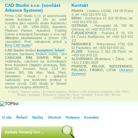
CAD Studio s.r.o. (součást
Kontakt
Arkance Systems)
PRAHA
- Líbalova 1/2348, 149 00 Praha
4, tel: +420 910 970 111
Firma CAD Studio s.r.o. je autorizovaný
BRNO
- Sochorova 23, 616 00 Brno, tel:
dealer Autodesk (již 26x po sobě
+420 910 970 111
oceněna jako největší dealer Autodesku
OSTRAVA
- Hornopolní 34, 702 00
v ČR a SR: 1994-2020), Autodesk
Ostrava, tel: +420 910 970 111
Platinum Partner, Autodesk Training
Č.BUDĚJOVICE
- Pražská tř. 16, 370
Center a Autodesk Developer s více než
04 České Budějovice, tel: +420 910 970
30letými zkušenostmi
a týmem 130
111
specialistů. Proč nakupovat právě
u
PARDUBICE
- Rokycanova 2730, 530
firmy CAD Studio
?
02 Pardubice, tel: +420 910 970 111
CAD Studio
dodává
kompletní řešení
-
PLZEŇ
- Teslova 3, 301 00 Plzeň, tel:
software, hardware, školení, služby - pro
+420 910 970 111
CAD/CAM
,
BIM
,
GIS/FM
,
PDM
a
SLOVENSKO
(Bratislava + Žilina) - tel.
multimédia, založená na technologiích
+421 2 6381 3628
firmy Autodesk (digitální prototypy, BIM,
FRANCIE, BELGIE, NIZOZEMSKO,
AutoCAD, Inventor, Revit, Civil 3D,
POLSKO, FINSKO, LITVA
(
Arkance
Fusion 360, 3ds Max, Vault, Plant,
Systems
)
Simulation, cloud...) a aplikační
nadstavby pro konkrétní profese (i
vlastní vývoj). CAD Studio je členem
evropské skupiny ARKANCE.
O firmě
|
Tiskové zprávy
|
Technická podpora
|
Řešení
|
CAD programy Autodesk
|
GIS
|
BIM
|
Školení
|
Kontakty
|
Reference
|
AutoCAD
|
Revit
|
Inventor
|
Fusion 360
|
3D tisk
DOWNLOAD
|
HLEDAT
O nás
Řešení
Služby
Obchod
Podpora
Kontakty