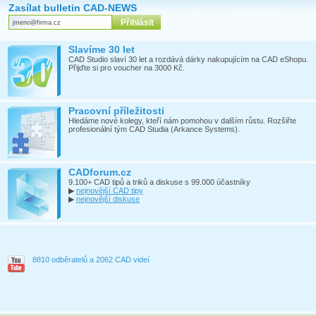
Zasílat bulletin CAD-NEWS
Slavíme 30 let
CAD Studio slaví 30 let a rozdává dárky nakupujícím na CAD eShopu.
Přijďte si pro voucher na 3000 Kč.
Pracovní příležitosti
Hledáme nové kolegy, kteří nám pomohou v dalším růstu. Rozšiřte
profesionální tým CAD Studia (Arkance Systems).
CADforum.cz
9.100+ CAD tipů a triků a diskuse s 99.000 účastníky
▶
nejnovější CAD tipy
▶
nejnovější diskuse
8810 odběratelů a 2062 CAD videí