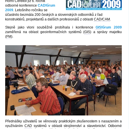
Horní Cerekvi již 6. ročník
odborné konference
CADfórum
2009
. Letošního ročníku se
účastnilo bezmála 200 českých a slovenských odborníků z řad
konstruktérů, projektantů a dalších profesionálů z oblasti
CAD
/
CAM
.
Stejně jako vloni souběžně probíhala i konference
GIS
fórum 2009
zaměřená na oblast geoinformačních systémů (
GIS
) a správy majetku
(
FM
).
Přednášky uživatelů se věnovaly praktickým zkušenostem s nasazením a
využíváním
CAD
systémů v oblasti strojírenství a stavebnictví. Odborné