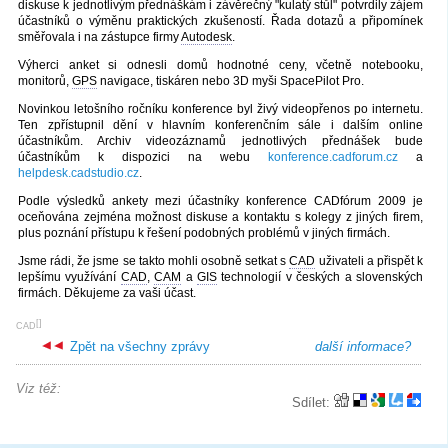
diskuse k jednotlivým přednáškám i závěrečný "kulatý stůl" potvrdily zájem
účastníků o výměnu praktických zkušeností. Řada dotazů a připomínek
směřovala i na zástupce firmy
Autodesk
.
Výherci anket si odnesli domů hodnotné ceny, včetně notebooku,
monitorů,
GPS
navigace, tiskáren nebo 3D myši SpacePilot Pro.
Novinkou letošního ročníku konference byl živý videopřenos po internetu.
Ten zpřístupnil dění v hlavním konferenčním sále i dalším online
účastníkům. Archiv videozáznamů jednotlivých přednášek bude
účastníkům k dispozici na webu
konference.cadforum.cz
a
helpdesk.cadstudio.cz
.
Podle výsledků ankety mezi účastníky konference CADfórum 2009 je
oceňována zejména možnost diskuse a kontaktu s kolegy z jiných firem,
plus poznání přístupu k řešení podobných problémů v jiných firmách.
Jsme rádi, že jsme se takto mohli osobně setkat s
CAD
uživateli a přispět k
lepšímu využívání
CAD
,
CAM
a
GIS
technologií v českých a slovenských
firmách. Děkujeme za vaši účast.
[
]
CAD
Zpět na všechny zprávy
další informace?
Viz též:
Sdílet: