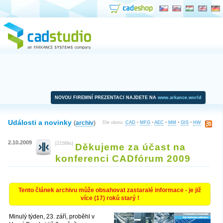
NOVOU FIREMNÍ PREZENTACI NAJDETE NA
www.arkance.world
Události a novinky
(
archiv
)
Dle oboru:
CAD
•
MFG
•
AEC
•
MM
•
GIS
•
HW
2.10.2009
[21588x]
Děkujeme za účast na
konferenci CADfórum 2009
Tento článek archivu může obsahovat zastaralé informace - je již
více (17) roků starý !
Minulý týden, 23. září, proběhl v