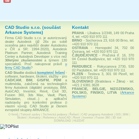
CAD Studio s.r.o. (součást
Kontakt
Arkance Systems)
PRAHA
- Líbalova 1/2348, 149 00 Praha
4, tel: +420 910 970 111
Firma CAD Studio s.r.o. je autorizovaný
BRNO
- Sochorova 23, 616 00 Brno, tel:
dealer Autodesk (již 26x po sobě
+420 910 970 111
oceněna jako největší dealer Autodesku
OSTRAVA
- Hornopolní 34, 702 00
v ČR a SR: 1994-2020), Autodesk
Ostrava, tel: +420 910 970 111
Platinum Partner, Autodesk Training
Č.BUDĚJOVICE
- Pražská tř. 16, 370
Center a Autodesk Developer s více než
04 České Budějovice, tel: +420 910 970
30letými zkušenostmi
a týmem 130
111
specialistů. Proč nakupovat právě
u
PARDUBICE
- Rokycanova 2730, 530
firmy CAD Studio
?
02 Pardubice, tel: +420 910 970 111
CAD Studio
dodává
kompletní řešení
-
PLZEŇ
- Teslova 3, 301 00 Plzeň, tel:
software, hardware, školení, služby - pro
+420 910 970 111
CAD/CAM
,
BIM
,
GIS/FM
,
PDM
a
SLOVENSKO
(Bratislava + Žilina) - tel.
multimédia, založená na technologiích
+421 2 6381 3628
firmy Autodesk (digitální prototypy, BIM,
FRANCIE, BELGIE, NIZOZEMSKO,
AutoCAD, Inventor, Revit, Civil 3D,
POLSKO, FINSKO, LITVA
(
Arkance
Fusion 360, 3ds Max, Vault, Plant,
Systems
)
Simulation, cloud...) a aplikační
nadstavby pro konkrétní profese (i
vlastní vývoj). CAD Studio je členem
evropské skupiny ARKANCE.
O firmě
|
Tiskové zprávy
|
Technická podpora
|
Řešení
|
CAD programy Autodesk
|
GIS
|
BIM
|
Školení
|
Kontakty
|
Reference
|
AutoCAD
|
Revit
|
Inventor
|
Fusion 360
|
3D tisk
DOWNLOAD
|
HLEDAT