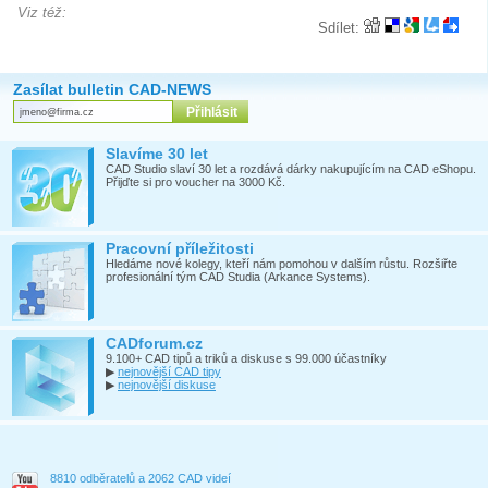
Viz též:
Sdílet:
Zasílat bulletin CAD-NEWS
Slavíme 30 let
CAD Studio slaví 30 let a rozdává dárky nakupujícím na CAD eShopu.
Přijďte si pro voucher na 3000 Kč.
Pracovní příležitosti
Hledáme nové kolegy, kteří nám pomohou v dalším růstu. Rozšiřte
profesionální tým CAD Studia (Arkance Systems).
CADforum.cz
9.100+ CAD tipů a triků a diskuse s 99.000 účastníky
▶
nejnovější CAD tipy
▶
nejnovější diskuse
8810 odběratelů a 2062 CAD videí