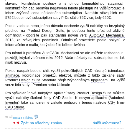
stávající konstrukční postupy a s plnou kompatibilitou stávajících
konstrukčních dat. Jediným negativem tohoto přestupu na vyšší produkt je
lehce zvýšená cena následného
subscription
. Namísto stávajících cca
575€ bude nové
subscription
sady PrDs stát o 75€ více, tedy 650€.
Pokud z tohoto nebo jiného důvodu nechcete využít nabídky na bezplatný
přechod na Product
Design Suite
, je potřeba tento přechod aktivně
odmítnout - obdržíte pak standardní novou verzi
AutoCAD Mechanical
2013, za stávajících podmínek. Odmítnutí provedete podle pokynů v
informačním e-mailu, který obdržíte během května.
Pro návrat k prostému
AutoCAD
u Mechanical se ale můžete rozhodnout i
později, kdykoliv během roku 2012. Vaše náklady na
subscription
se tak
nijak nezvýší.
Pokud naopak budete chtít využít pokročilejších
CAD
nástrojů (simulace,
animace
, koordinace projektů, elektro), můžete z takto získané sady
Product
Design Suite
Standard přejít zvýhodněným
upgrade
m i na vyšší
verze této sady - Premium nebo Ultimate.
Pro vyškolení nově nabytých aplikací sady Product
Design Suite
můžete
využít nabídky školení firmy
CAD Studio
. K novým aplikacím (
Autodesk
Inventor
) také samozřejmě získáte podporu i bonus nástroje
CS+
firmy
CAD Studio
.
[
]
MFG
diskuze k článku
Zpět na všechny zprávy
další informace?