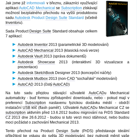
Jak jsme již
informovali
v březnu, zákazníci využívající
aplikaci
AutoCAD Mechanical
se
Subscription
získávají
možnost bezplatného přechodu na vyšší produktovou
sadu
Autodesk
Product
Design Suite
Standard
(včetně
Inventor
u).
Sada Product
Design Suite
Standard obsahuje celkem
7 aplikací:
Autodesk
Inventor
2013 (parametrické 3D modelování)
AutoCAD Mechanical
2013 (klasická nová verze)
Autodesk
Vault
2013 (správa dokumentů)
Autodesk
Showcase
2013 (interaktivní 3D vizualizace a
prezentace)
Autodesk
SketchBook
Designer 2013 (koncepční náčrty)
Autodesk
Mudbox
2013 (non-
CAD
"sochařské" modelování)
AutoCAD
2013 (čistý
AutoCAD
)
Na tuto sadu přejdou stávající uživatelé
AutoCAD
u Mechanical
automaticky - buď formou zpřístupnění downloadu, nebo - pokud mají v
preferencí
Subscription
nastavenu fyzickou dodávku médií - obdrží
instalační
USB
klíč (flash paměť). Uživatelé
AutoCAD
u Mechanical CZ se
subscription
aktivním před 13.6.2012 budou migrování na PrDS Standard
CZ 2013 dne 26.6.2012 - budou si tuto verzi moci stáhnout, nebo budou
moci požádat o zachování Mechanical 2013.
Tento přechod na Product
Design Suite
(PrDS) představuje ideální
příležitost ke vstupu do světa 3D modelování, bez nutnosti měnit vaše