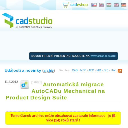
NOVOU FIREMNÍ PREZENTACI NAJDETE NA
www.arkance.world
Události a novinky
(
archiv
)
Dle oboru:
CAD
•
MFG
•
AEC
•
MM
•
GIS
•
HW
11.4.2012
[12967x]
Automatická migrace
AutoCADu Mechanical na
Product Design Suite
Tento článek archivu může obsahovat zastaralé informace - je již
více (14) roků starý !