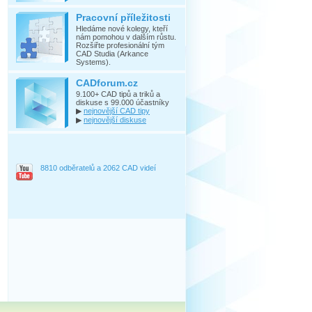
Pracovní příležitosti
Hledáme nové kolegy, kteří
nám pomohou v dalším růstu.
Rozšiřte profesionální tým
CAD Studia (Arkance
Systems).
CADforum.cz
9.100+ CAD tipů a triků a
diskuse s 99.000 účastníky
▶
nejnovější CAD tipy
▶
nejnovější diskuse
8810 odběratelů a 2062 CAD videí