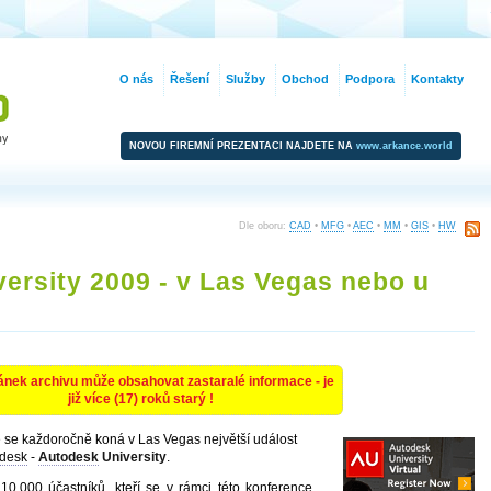
O nás
Řešení
Služby
Obchod
Podpora
Kontakty
NOVOU FIREMNÍ PREZENTACI NAJDETE NA
www.arkance.world
Dle oboru:
CAD
•
MFG
•
AEC
•
MM
•
GIS
•
HW
ersity 2009 - v Las Vegas nebo u
ánek archivu může obsahovat zastaralé informace - je
již více (17) roků starý !
 se každoročně koná v Las Vegas největší událost
desk
-
Autodesk
University
.
10.000 účastníků, kteří se v rámci této konference