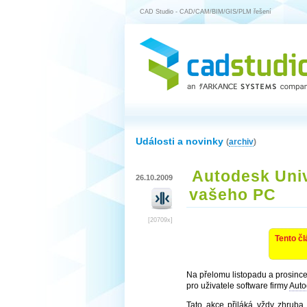
CAD Studio - CAD/CAM/BIM/GIS/PLM řešení
Události a novinky
(
archiv
)
Autodesk Univ
26.10.2009
vašeho PC
[20709x]
Tento čl
Na přelomu listopadu a prosince
pro uživatele software firmy
Auto
Tato akce přiláká vždy zhruba 