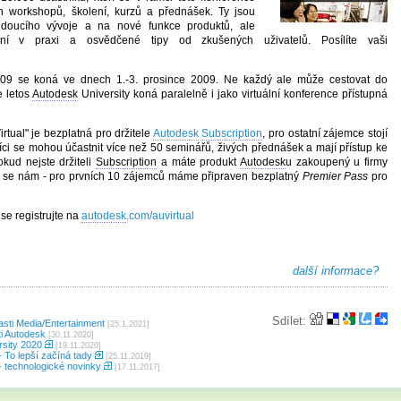
h workshopů, školení, kurzů a přednášek. Ty jsou
oucího vývoje a na nové funkce produktů, ale
ní v praxi a osvědčené tipy od zkušených uživatelů. Posílíte vaši
009 se koná ve dnech 1.-3. prosince 2009. Ne každý ale může cestovat do
e letos
Autodesk
University koná paralelně i jako virtuální konference přístupná
irtual" je bezplatná pro držitele
Autodesk
Subscription
, pro ostatní zájemce stojí
níci se mohou účastnit více než 50 seminářů, živých přednášek a mají přístup ke
okud nejste držiteli
Subscription
a máte produkt
Autodesk
u zakoupený u firmy
e se nám - pro prvních 10 zájemců máme připraven bezplatný
Premier Pass
pro
 se registrujte na
autodesk
.com/auvirtual
další informace?
Sdílet:
lasti Media/Entertainment
[25.1.2021]
i Autodesk
[30.11.2020]
sity 2020
[19.11.2020]
 To lepší začíná tady
[25.11.2019]
 technologické novinky
[17.11.2017]