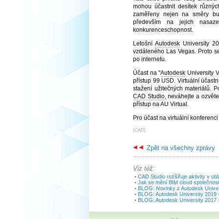
mohou účastnit desítek různýc
zaměřeny nejen na směry bud
především na jejich nasaze
konkurenceschopnost.
Letošní
Autodesk
University 2
vzdáleného Las Vegas. Proto s
po internetu.
Účast na "
Autodesk
University V
přístup 99 USD. Virtuální účast
stažení užitečných materiálů. P
CAD Studio
, neváhejte a ozvět
přístup na AU Virtual.
Pro účast na virtuální konferenci
[
CAD
]
Zpět na všechny zprávy
Viz též:
•
CAD Studio rozšiřuje aktivity v ob
•
Jak se mění BIM cloud společnost
•
BLOG: Novinky z Autodesk Univer
•
BLOG: Autodesk University 2019 -
•
BLOG: Autodesk University 2017 -