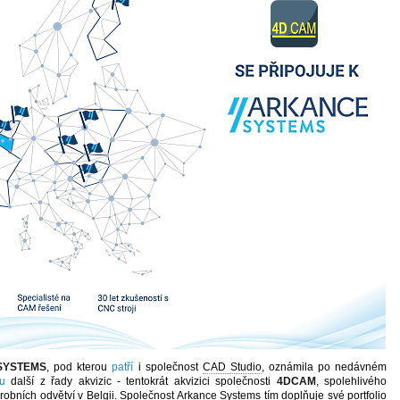
YSTEMS
, pod kterou
patří
i společnost
CAD Studio
, oznámila po nedávném
u
další z řady akvizic - tentokrát akvizici společnosti
4DCAM
, spolehlivého
výrobních odvětví v Belgii. Společnost
Arkance
Systems tím doplňuje své portfolio