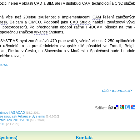
ozici nejen v oblasti
CAD
a
BIM
, ale i v distribuci
CAM
technologií a
CNC
služeb
má více než 20letou zkušenost s implementacemi
CAM
řešení založených
desk
, Delcam a CIMCO. Podobně jako
CAD Studio
nabízí i zakázkový vývoj
a postprocesorů. Po přechodném období začne i 4DCAM působit na trhu -
 společnou značkou
Arkance
Systems.
SYSTEMS nyní zaměstnává 470 pracovníků, včetně více než 250 aplikačních
uživatelů, a to prostřednictvím evropské sítě působící ve Francii, Belgii,
ku, Finsku, v Česku, na Slovensku a v Maďarsku. Společnost bude i nadále
ického rozvoje.
/news
další informace?
Sdílet:
lečnosti AGACAD
[15.2.2021]
 se součástí Arkance Systems
[3.6.2020]
kální rok 2019/2020
[16.4.2020]
rsku
[2.1.2020]
Systems)
Kontakt