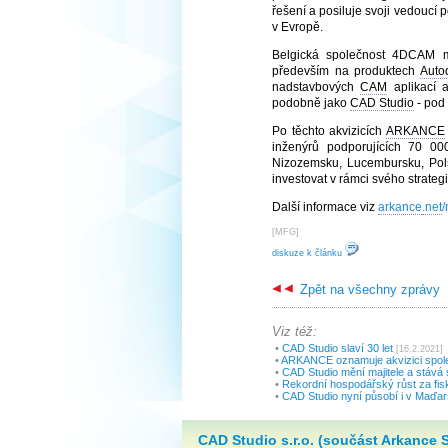
řešení a posiluje svoji vedoucí p
v Evropě.
Belgická společnost 4DCAM 
především na produktech
Auto
nadstavbových
CAM
aplikací 
podobně jako
CAD Studio
- pod
Po těchto akvizicích
ARKANCE
inženýrů podporujících 70 000 
Nizozemsku, Lucembursku, Pols
investovat v rámci svého strateg
Další informace viz
arkance
.net
[
MFG
]
diskuze k článku
Zpět na všechny zprávy
Viz též:
•
CAD Studio slaví 30 let
[16.2.2021]
•
ARKANCE oznamuje akvizici spo
•
CAD Studio mění majitele a stává
•
Rekordní hospodářský růst za fis
•
CAD Studio nyní působí i v Maďa
CAD Studio s.r.o. (součást Arkance 