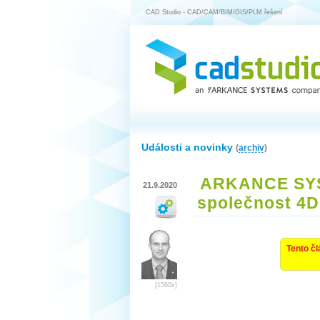
CAD Studio - CAD/CAM/BIM/GIS/PLM řešení
Události a novinky
(
archiv
)
ARKANCE SYST
21.9.2020
společnost 4
Tento čl
[1560x]