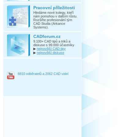
Pracovní příležitosti
Hledáme nové kolegy, kteří
nám pomohou v dalším růstu.
Rozšiřte profesionální tým
CAD Studia (Arkance
Systems).
CADforum.cz
9.100+ CAD tipů a triků a
diskuse s 99.000 účastníky
▶
nejnovější CAD tipy
▶
nejnovější diskuse
8810 odběratelů a 2062 CAD videí