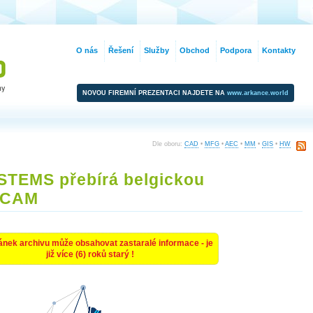
O nás
Řešení
Služby
Obchod
Podpora
Kontakty
NOVOU FIREMNÍ PREZENTACI NAJDETE NA
www.arkance.world
Dle oboru:
CAD
•
MFG
•
AEC
•
MM
•
GIS
•
HW
EMS přebírá belgickou
DCAM
ánek archivu může obsahovat zastaralé informace - je
již více (6) roků starý !