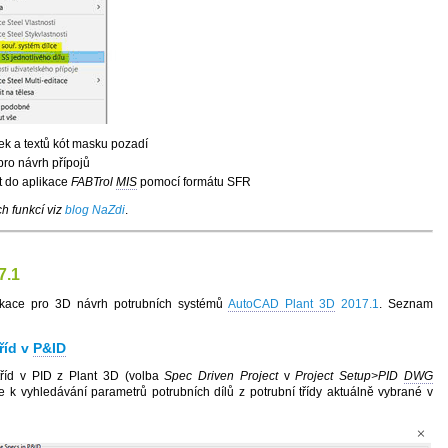
ek a textů kót masku pozadí
pro návrh přípojů
t do aplikace
FABTrol
MIS
pomocí formátu SFR
h funkcí viz
blog NaZdi
.
7.1
likace pro 3D návrh potrubních systémů
AutoCAD Plant 3D
2017.1
. Seznam
říd v
P&ID
 tříd v PID z Plant 3D (volba
Spec Driven Project
v
Project Setup>PID
DWG
e k vyhledávání parametrů potrubních dílů z potrubní třídy aktuálně vybrané v