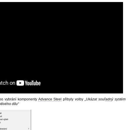
 po vybrání komponenty
Advance Steel
přibyly volby
„Ukázat souř
adn
ý systém
livého dílu“