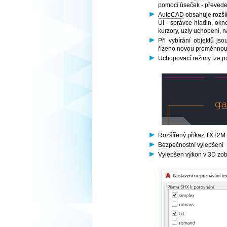
pomocí úseček - převede 
AutoCAD
obsahuje rozší
UI - správce hladin, okn
kurzory, uzly uchopení, 
Při vybírání objektů 
řízeno novou proměnn
Uchopovací režimy lze po
Rozšířený příkaz TXT2
Bezpečnostní vylepšení
Vylepšen výkon v 3D zobr