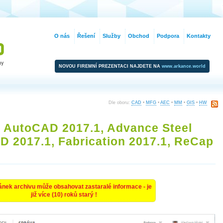
O nás
Řešení
Služby
Obchod
Podpora
Kontakty
NOVOU FIREMNÍ PREZENTACI NAJDETE NA
www.arkance.world
Dle oboru:
CAD
•
MFG
•
AEC
•
MM
•
GIS
•
HW
 AutoCAD 2017.1, Advance Steel
3D 2017.1, Fabrication 2017.1, ReCap
ánek archivu může obsahovat zastaralé informace - je
již více (10) roků starý !