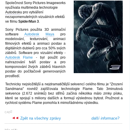
Společnost Sony Pictures Imageworks
využívala multimedia technologie
Autodesk
u pro vytváření
nezapomenutelných vizuálních efektů
ve filmu
SpiderMan 3
.
Sony Pictures použila 3D animační
software
Autodesk
Maya
pro
modelování, texturování, animaci
filmových efektů a animaci postav a
digitálních dublerů pro cca 50% svých
záběrů. Software pro vizuální efekty -
Autodesk
Flame
- byl použit pro
nahrazování tváří postav a pro
komponování živých záběrů hlavních
postav do počítačově generovaných
prostředí.
Technicky nejsložitější a nejdramatičtější sekvencí celého filmu je "Zrození
Sandmana" rovněž zajišťovala technologie Flame. Tato 3minutová
sekvence (2.672 snímků) bez střihů začíná několika málo zrnky písku,
které se spojují s miliony dalších a formují výslednou bytost. Pružnost a
rychlost systému Flame pomohla k mimořádnému výsledku.
[
]
CAD
Zpět na všechny zprávy
další informace?