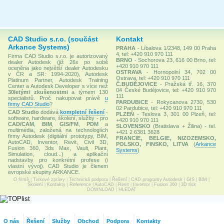
CAD Studio s.r.o. (součást
Kontakt
Arkance Systems)
PRAHA
- Líbalova 1/2348, 149 00 Praha
4, tel: +420 910 970 111
Firma CAD Studio s.r.o. je autorizovaný
BRNO
- Sochorova 23, 616 00 Brno, tel:
dealer Autodesk (již 26x po sobě
+420 910 970 111
oceněna jako největší dealer Autodesku
OSTRAVA
- Hornopolní 34, 702 00
v ČR a SR: 1994-2020), Autodesk
Ostrava, tel: +420 910 970 111
Platinum Partner, Autodesk Training
Č.BUDĚJOVICE
- Pražská tř. 16, 370
Center a Autodesk Developer s více než
04 České Budějovice, tel: +420 910 970
30letými zkušenostmi
a týmem 130
111
specialistů. Proč nakupovat právě
u
PARDUBICE
- Rokycanova 2730, 530
firmy CAD Studio
?
02 Pardubice, tel: +420 910 970 111
CAD Studio
dodává
kompletní řešení
-
PLZEŇ
- Teslova 3, 301 00 Plzeň, tel:
software, hardware, školení, služby - pro
+420 910 970 111
CAD/CAM
,
BIM
,
GIS/FM
,
PDM
a
SLOVENSKO
(Bratislava + Žilina) - tel.
multimédia, založená na technologiích
+421 2 6381 3628
firmy Autodesk (digitální prototypy, BIM,
FRANCIE, BELGIE, NIZOZEMSKO,
AutoCAD, Inventor, Revit, Civil 3D,
POLSKO, FINSKO, LITVA
(
Arkance
Fusion 360, 3ds Max, Vault, Plant,
Systems
)
Simulation, cloud...) a aplikační
nadstavby pro konkrétní profese (i
vlastní vývoj). CAD Studio je členem
evropské skupiny ARKANCE.
O firmě
|
Tiskové zprávy
|
Technická podpora
|
Řešení
|
CAD programy Autodesk
|
GIS
|
BIM
|
Školení
|
Kontakty
|
Reference
|
AutoCAD
|
Revit
|
Inventor
|
Fusion 360
|
3D tisk
DOWNLOAD
|
HLEDAT
O nás
Řešení
Služby
Obchod
Podpora
Kontakty