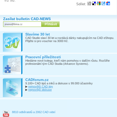
Viz též:
Sdílet:
Zasílat bulletin CAD-NEWS
Slavíme 30 let
CAD Studio slaví 30 let a rozdává dárky nakupujícím na CAD eShopu.
Přijďte si pro voucher na 3000 Kč.
Pracovní příležitosti
Hledáme nové kolegy, kteří nám pomohou v dalším růstu. Rozšiřte
profesionální tým CAD Studia (Arkance Systems).
CADforum.cz
9.100+ CAD tipů a triků a diskuse s 99.000 účastníky
▶
nejnovější CAD tipy
▶
nejnovější diskuse
8810 odběratelů a 2062 CAD videí