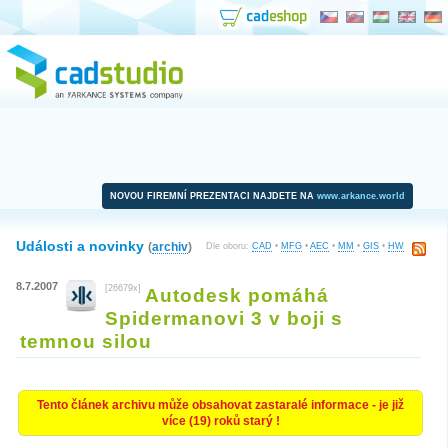
NOVOU FIREMNÍ PREZENTACI NAJDETE NA
www.arkance.world
Události a novinky
(
archiv
)
Dle oboru:
CAD
•
MFG
•
AEC
•
MM
•
GIS
•
HW
8.7.2007
[26679x]
Autodesk pomáhá
Spidermanovi 3 v boji s
temnou silou
Tento článek archivu může obsahovat zastaralé informace - je již
více (19) roků starý !