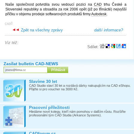
Naše společnost potvrdila svou vedoucí pozici na
CAD
trhu České a
Slovenské republiky a obsadila za rok 2006 opět (již po třinácté) nejvyšší
příčku v objemu prodeje softwarových produktů firmy
Autodesk
.
[
]
CAD
Zpět na všechny zprávy
další informace?
Viz též:
Sdílet:
Zasílat bulletin CAD-NEWS
Slavíme 30 let
CAD Studio slaví 30 let a rozdává dárky nakupujícím na CAD eShopu.
Přijďte si pro voucher na 3000 Kč.
Pracovní příležitosti
Hledáme nové kolegy, kteří nám pomohou v dalším růstu. Rozšiřte
profesionální tým CAD Studia (Arkance Systems).
CADforum.cz