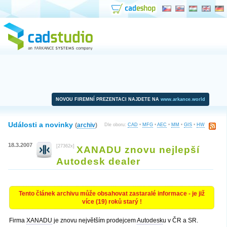
NOVOU FIREMNÍ PREZENTACI NAJDETE NA
www.arkance.world
Události a novinky
(
archiv
)
Dle oboru:
CAD
•
MFG
•
AEC
•
MM
•
GIS
•
HW
18.3.2007
[27362x]
XANADU znovu nejlepší
Autodesk dealer
Tento článek archivu může obsahovat zastaralé informace - je již
více (19) roků starý !
Firma
XANADU
je znovu největším prodejcem
Autodesk
u v ČR a SR.