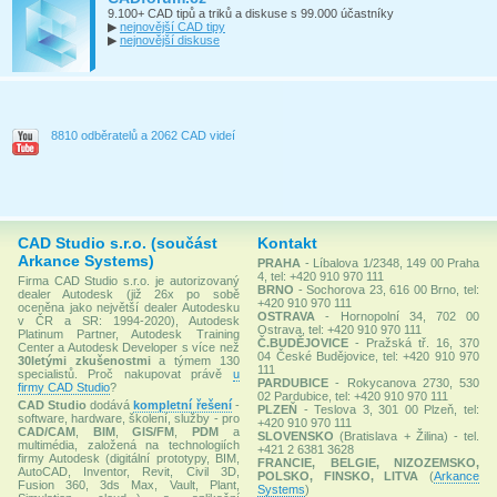
9.100+ CAD tipů a triků a diskuse s 99.000 účastníky
▶
nejnovější CAD tipy
▶
nejnovější diskuse
8810 odběratelů a 2062 CAD videí
CAD Studio s.r.o. (součást
Kontakt
Arkance Systems)
PRAHA
- Líbalova 1/2348, 149 00 Praha
4, tel: +420 910 970 111
Firma CAD Studio s.r.o. je autorizovaný
BRNO
- Sochorova 23, 616 00 Brno, tel:
dealer Autodesk (již 26x po sobě
+420 910 970 111
oceněna jako největší dealer Autodesku
OSTRAVA
- Hornopolní 34, 702 00
v ČR a SR: 1994-2020), Autodesk
Ostrava, tel: +420 910 970 111
Platinum Partner, Autodesk Training
Č.BUDĚJOVICE
- Pražská tř. 16, 370
Center a Autodesk Developer s více než
04 České Budějovice, tel: +420 910 970
30letými zkušenostmi
a týmem 130
111
specialistů. Proč nakupovat právě
u
PARDUBICE
- Rokycanova 2730, 530
firmy CAD Studio
?
02 Pardubice, tel: +420 910 970 111
CAD Studio
dodává
kompletní řešení
-
PLZEŇ
- Teslova 3, 301 00 Plzeň, tel:
software, hardware, školení, služby - pro
+420 910 970 111
CAD/CAM
,
BIM
,
GIS/FM
,
PDM
a
SLOVENSKO
(Bratislava + Žilina) - tel.
multimédia, založená na technologiích
+421 2 6381 3628
firmy Autodesk (digitální prototypy, BIM,
FRANCIE, BELGIE, NIZOZEMSKO,
AutoCAD, Inventor, Revit, Civil 3D,
POLSKO, FINSKO, LITVA
(
Arkance
Fusion 360, 3ds Max, Vault, Plant,
Systems
)