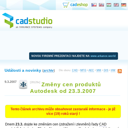
NOVOU FIREMNÍ PREZENTACI NAJDETE NA
www.arkance.world
Události a novinky
(
archiv
)
Dle oboru:
CAD
•
MFG
•
AEC
•
MM
•
GIS
•
HW
9.3.2007
[28129x]
Změny cen produktů
Autodesk od 23.3.2007
Tento článek archivu může obsahovat zastaralé informace - je již
více (19) roků starý !
Dnem
23.3.
dojde ke změnám cen (zdražení i zlevnění) řady
CAD