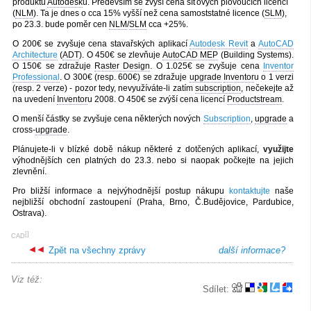
produktů
Autodesk
u. Především se zvýší cena síťových plovoucích licencí
(
NLM
). Ta je dnes o cca 15% vyšší než cena samoststatné licence (
SLM
),
po 23.3. bude poměr cen
NLM
/
SLM
cca +25%.
O 200€ se zvyšuje cena stavařských aplikací
Autodesk Revit
a
AutoCAD
Architecture
(
ADT
). O 450€ se zlevňuje
AutoCAD MEP
(Building Systems).
O 150€ se zdražuje
Raster Design
. O 1.025€ se zvyšuje cena
Inventor
Professional
. O 300€ (resp. 600€) se zdražuje
upgrade
Inventor
u o 1 verzi
(resp. 2 verze) - pozor tedy, nevyužíváte-li zatím
subscription
, nečekejte až
na uvedení
Inventor
u 2008. O 450€ se zvýší cena licencí
Productstream
.
O menší částky se zvyšuje cena některých nových
Subscription
,
upgrade
a
cross-
upgrade
.
Plánujete-li v blízké době nákup některé z dotčených aplikací,
využijte
výhodnějších cen platných do 23.3. nebo si naopak počkejte na jejich
zlevnění.
Pro bližší informace a nejvýhodnější postup nákupu
kontaktujte
naše
nejbližší obchodní zastoupení (Praha, Brno, Č.Budějovice, Pardubice,
Ostrava).
[
]
CAD
Zpět na všechny zprávy
další informace?
Viz též:
Sdílet: