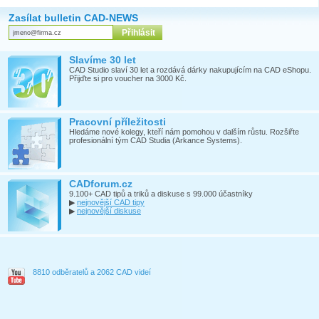
Zasílat bulletin CAD-NEWS
Slavíme 30 let
CAD Studio slaví 30 let a rozdává dárky nakupujícím na CAD eShopu.
Přijďte si pro voucher na 3000 Kč.
Pracovní příležitosti
Hledáme nové kolegy, kteří nám pomohou v dalším růstu. Rozšiřte
profesionální tým CAD Studia (Arkance Systems).
CADforum.cz
9.100+ CAD tipů a triků a diskuse s 99.000 účastníky
▶
nejnovější CAD tipy
▶
nejnovější diskuse
8810 odběratelů a 2062 CAD videí