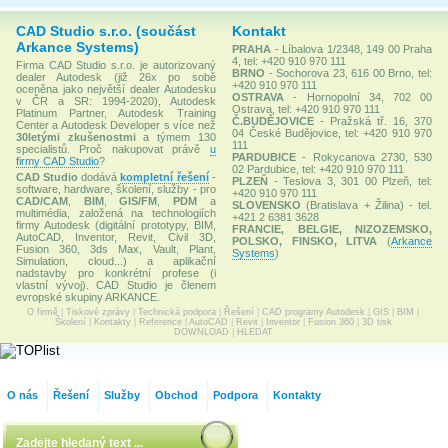
CAD Studio s.r.o. (součást
Kontakt
Arkance Systems)
PRAHA
- Líbalova 1/2348, 149 00 Praha
4, tel: +420 910 970 111
Firma CAD Studio s.r.o. je autorizovaný
BRNO
- Sochorova 23, 616 00 Brno, tel:
dealer Autodesk (již 26x po sobě
+420 910 970 111
oceněna jako největší dealer Autodesku
OSTRAVA
- Hornopolní 34, 702 00
v ČR a SR: 1994-2020), Autodesk
Ostrava, tel: +420 910 970 111
Platinum Partner, Autodesk Training
Č.BUDĚJOVICE
- Pražská tř. 16, 370
Center a Autodesk Developer s více než
04 České Budějovice, tel: +420 910 970
30letými zkušenostmi
a týmem 130
111
specialistů. Proč nakupovat právě
u
PARDUBICE
- Rokycanova 2730, 530
firmy CAD Studio
?
02 Pardubice, tel: +420 910 970 111
CAD Studio
dodává
kompletní řešení
-
PLZEŇ
- Teslova 3, 301 00 Plzeň, tel:
software, hardware, školení, služby - pro
+420 910 970 111
CAD/CAM
,
BIM
,
GIS/FM
,
PDM
a
SLOVENSKO
(Bratislava + Žilina) - tel.
multimédia, založená na technologiích
+421 2 6381 3628
firmy Autodesk (digitální prototypy, BIM,
FRANCIE, BELGIE, NIZOZEMSKO,
AutoCAD, Inventor, Revit, Civil 3D,
POLSKO, FINSKO, LITVA
(
Arkance
Fusion 360, 3ds Max, Vault, Plant,
Systems
)
Simulation, cloud...) a aplikační
nadstavby pro konkrétní profese (i
vlastní vývoj). CAD Studio je členem
evropské skupiny ARKANCE.
O firmě
|
Tiskové zprávy
|
Technická podpora
|
Řešení
|
CAD programy Autodesk
|
GIS
|
BIM
|
Školení
|
Kontakty
|
Reference
|
AutoCAD
|
Revit
|
Inventor
|
Fusion 360
|
3D tisk
DOWNLOAD
|
HLEDAT
O nás
Řešení
Služby
Obchod
Podpora
Kontakty