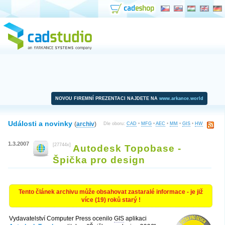
NOVOU FIREMNÍ PREZENTACI NAJDETE NA
www.arkance.world
Události a novinky
(
archiv
)
Dle oboru:
CAD
•
MFG
•
AEC
•
MM
•
GIS
•
HW
1.3.2007
[27744x]
Autodesk Topobase -
Špička pro design
Tento článek archivu může obsahovat zastaralé informace - je již
více (19) roků starý !
Vydavatelství Computer Press ocenilo
GIS
aplikaci