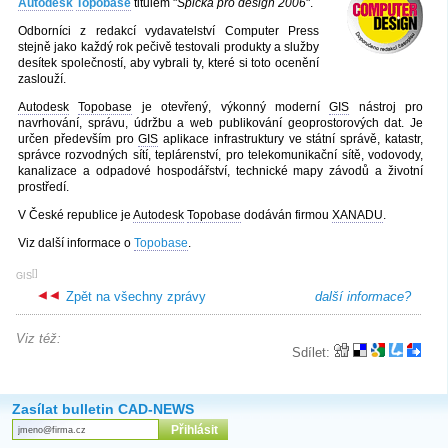
Autodesk
Topobase
titulem "
Špička pro design 2006
".
Odborníci z redakcí vydavatelství Computer Press
stejně jako každý rok pečivě testovali produkty a služby
desítek společností, aby vybrali ty, které si toto ocenění
zaslouží.
Autodesk
Topobase
je otevřený, výkonný moderní
GIS
nástroj pro
navrhování, správu, údržbu a web publikování geoprostorových dat. Je
určen především pro
GIS
aplikace infrastruktury ve státní správě, katastr,
správce rozvodných sítí, teplárenství, pro telekomunikační sítě, vodovody,
kanalizace a odpadové hospodářství, technické mapy závodů a životní
prostředí.
V České republice je
Autodesk
Topobase
dodáván firmou
XANADU
.
Viz další informace o
Topobase
.
[
]
GIS
Zpět na všechny zprávy
další informace?
Viz též:
Sdílet:
Zasílat bulletin CAD-NEWS