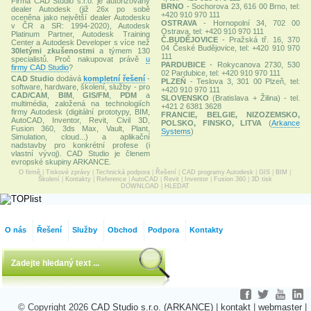
Firma CAD Studio s.r.o. je autorizovaný
BRNO
- Sochorova 23, 616 00 Brno, tel:
dealer Autodesk (již 26x po sobě
+420 910 970 111
oceněna jako největší dealer Autodesku
OSTRAVA
- Hornopolní 34, 702 00
v ČR a SR: 1994-2020), Autodesk
Ostrava, tel: +420 910 970 111
Platinum Partner, Autodesk Training
Č.BUDĚJOVICE
- Pražská tř. 16, 370
Center a Autodesk Developer s více než
04 České Budějovice, tel: +420 910 970
30letými zkušenostmi
a týmem 130
111
specialistů. Proč nakupovat právě
u
PARDUBICE
- Rokycanova 2730, 530
firmy CAD Studio
?
02 Pardubice, tel: +420 910 970 111
CAD Studio
dodává
kompletní řešení
-
PLZEŇ
- Teslova 3, 301 00 Plzeň, tel:
software, hardware, školení, služby - pro
+420 910 970 111
CAD/CAM
,
BIM
,
GIS/FM
,
PDM
a
SLOVENSKO
(Bratislava + Žilina) - tel.
multimédia, založená na technologiích
+421 2 6381 3628
firmy Autodesk (digitální prototypy, BIM,
FRANCIE, BELGIE, NIZOZEMSKO,
AutoCAD, Inventor, Revit, Civil 3D,
POLSKO, FINSKO, LITVA
(
Arkance
Fusion 360, 3ds Max, Vault, Plant,
Systems
)
Simulation, cloud...) a aplikační
nadstavby pro konkrétní profese (i
vlastní vývoj). CAD Studio je členem
evropské skupiny ARKANCE.
O firmě
|
Tiskové zprávy
|
Technická podpora
|
Řešení
|
CAD programy Autodesk
|
GIS
|
BIM
|
Školení
|
Kontakty
|
Reference
|
AutoCAD
|
Revit
|
Inventor
|
Fusion 360
|
3D tisk
DOWNLOAD
|
HLEDAT
O nás
Řešení
Služby
Obchod
Podpora
Kontakty
© Copyright 2026
CAD Studio s.r.o. (ARKANCE)
|
kontakt
|
webmaster
|