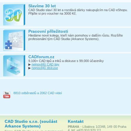
Slavíme 30 let
CAD Studio slaví 30 let a rozdává dárky nakupujícím na CAD eShopu.
Přijďte si pro voucher na 3000 Kč.
Pracovní příležitosti
Hledáme nové kolegy, kteří nám pomohou v dalším růstu. Rozšiřte
profesionální tým CAD Studia (Arkance Systems).
CADforum.cz
9.100+ CAD tipů a triků a diskuse s 99.000 účastníky
▶
nejnovější CAD tipy
▶
nejnovější diskuse
8810 odběratelů a 2062 CAD videí
CAD Studio s.r.o. (součást
Kontakt
Arkance Systems)
PRAHA
- Líbalova 1/2348, 149 00 Praha
4, tel: +420 910 970 111