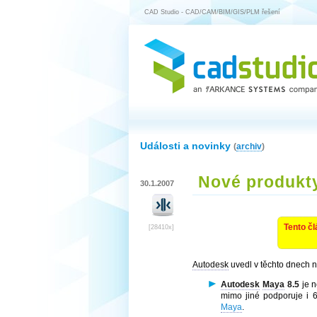
CAD Studio - CAD/CAM/BIM/GIS/PLM řešení
Události a novinky
(
archiv
)
Nové produkt
30.1.2007
Tento čl
[28410x]
Autodesk
uvedl v těchto dnech n
Autodesk
Maya
8.5
je n
mimo jiné podporuje i 6
Maya
.