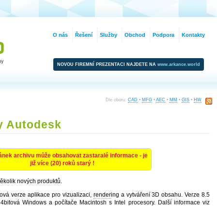
O nás
Řešení
Služby
Obchod
Podpora
Kontakty
NOVOU FIREMNÍ PREZENTACI NAJDETE NA
www.arkance.world
Dle oboru:
CAD
•
MFG
•
AEC
•
MM
•
GIS
•
HW
y Autodesk
ánek archivu může obsahovat zastaralé informace - je
již více (20) roků starý !
ěkolik nových produktů.
ová verze aplikace pro vizualizaci,
render
ing a vytváření 3D obsahu. Verze 8.5
4bitová Windows a počítače Macintosh s Intel procesory. Další informace viz