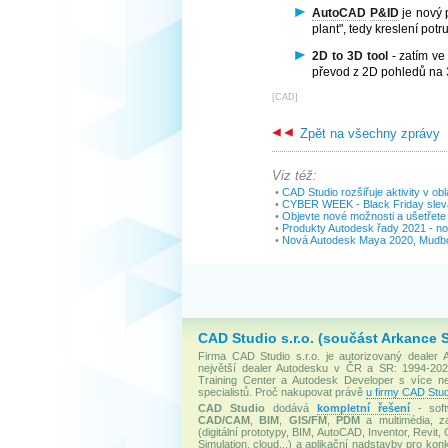
AutoCAD
P&ID
je nový 
plant", tedy kreslení pot
2D to 3D tool
- zatím ve
převod z 2D pohledů na 
[
CAD
]
Zpět na všechny zprávy
Viz též:
•
CAD Studio rozšiřuje aktivity v ob
•
CYBER WEEK - Black Friday sle
•
Objevte nové možnosti a ušetřete
•
Produkty Autodesk řady 2021 - no
•
Nová Autodesk Maya 2020, Mudbo
CAD Studio s.r.o. (součást Arkance 
Firma CAD Studio s.r.o. je autorizovaný dealer
největší dealer Autodesku v ČR a SR: 1994-2020
Training Center a Autodesk Developer s více 
specialistů. Proč nakupovat právě
u firmy CAD Stud
CAD Studio
dodává
kompletní řešení
- soft
CAD/CAM
,
BIM
,
GIS/FM
,
PDM
a multimédia, za
(digitální prototypy, BIM, AutoCAD, Inventor, Revit, 
Simulation, cloud...) a aplikační nadstavby pro konk