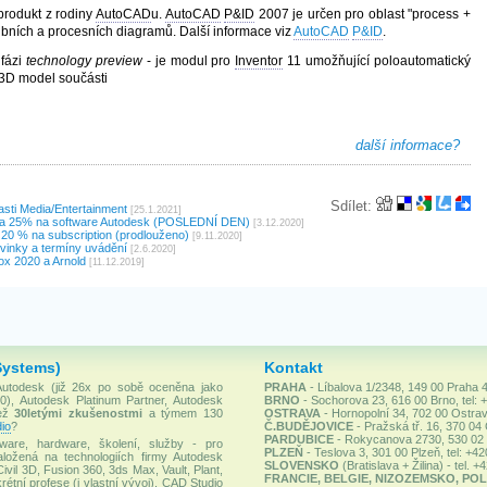
produkt z rodiny
AutoCAD
u.
AutoCAD
P&ID
2007 je určen pro oblast "process +
rubních a procesních diagramů. Další informace viz
AutoCAD
P&ID
.
 fázi
technology preview
- je modul pro
Inventor
11 umožňující poloautomatický
3D model součásti
další informace?
Sdílet:
lasti Media/Entertainment
[25.1.2021]
va 25% na software Autodesk (POSLEDNÍ DEN)
[3.12.2020]
 20 % na subscription (prodlouženo)
[9.11.2020]
vinky a termíny uvádění
[2.6.2020]
x 2020 a Arnold
[11.12.2019]
Systems)
Kontakt
 Autodesk (již 26x po sobě oceněna jako
PRAHA
- Líbalova 1/2348, 149 00 Praha 4
), Autodesk Platinum Partner, Autodesk
BRNO
- Sochorova 23, 616 00 Brno, tel: 
než
30letými zkušenostmi
a týmem 130
OSTRAVA
- Hornopolní 34, 702 00 Ostrav
io
?
Č.BUDĚJOVICE
- Pražská tř. 16, 370 04
PARDUBICE
- Rokycanova 2730, 530 02 P
ware, hardware, školení, služby - pro
PLZEŇ
- Teslova 3, 301 00 Plzeň, tel: +4
ložená na technologiích firmy Autodesk
SLOVENSKO
(Bratislava + Žilina) - tel. 
Civil 3D, Fusion 360, 3ds Max, Vault, Plant,
FRANCIE, BELGIE, NIZOZEMSKO, POL
rétní profese (i vlastní vývoj). CAD Studio