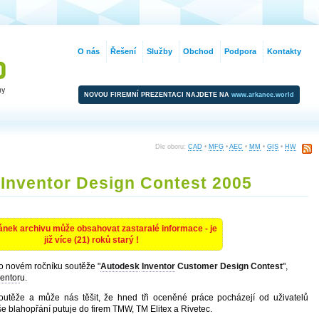
O nás
Řešení
Služby
Obchod
Podpora
Kontakty
NOVOU FIREMNÍ PREZENTACI NAJDETE NA
www.arkance.world
Dle oboru:
CAD
•
MFG
•
AEC
•
MM
•
GIS
•
HW
 Inventor Design Contest 2005
ánek archivu může obsahovat zastaralé informace - je
již více (21) roků starý !
o novém ročníku soutěže "
Autodesk
Inventor
Customer Design Contest
",
ventor
u.
soutěže a může nás těšit, že hned tři oceněné práce pocházejí od uživatelů
še blahopřání putuje do firem TMW, TM Elitex a Rivetec.