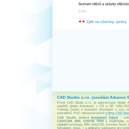
Seznam vítězů a ukázky vítězný
[
CAD
]
Zpět na všechny zprávy
CAD Studio s.r.o. (součást Arkance 
Firma CAD Studio s.r.o. je autorizovaný dealer
největší dealer Autodesku v ČR a SR: 1994-2020
Training Center a Autodesk Developer s více 
specialistů. Proč nakupovat právě
u firmy CAD Stud
CAD Studio
dodává
kompletní řešení
- soft
CAD/CAM
,
BIM
,
GIS/FM
,
PDM
a multimédia, za
(digitální prototypy, BIM, AutoCAD, Inventor, Revit, 
Simulation, cloud...) a aplikační nadstavby pro konk