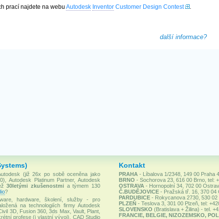
ch prací najdete na webu
Autodesk
Inventor
Customer Design Contest
.
další informace?
Systems)
Kontakt
 Autodesk (již 26x po sobě oceněna jako
PRAHA
- Líbalova 1/2348, 149 00 Praha 4
), Autodesk Platinum Partner, Autodesk
BRNO
- Sochorova 23, 616 00 Brno, tel: 
než
30letými zkušenostmi
a týmem 130
OSTRAVA
- Hornopolní 34, 702 00 Ostrav
io
?
Č.BUDĚJOVICE
- Pražská tř. 16, 370 04
PARDUBICE
- Rokycanova 2730, 530 02 P
ware, hardware, školení, služby - pro
PLZEŇ
- Teslova 3, 301 00 Plzeň, tel: +4
ložená na technologiích firmy Autodesk
SLOVENSKO
(Bratislava + Žilina) - tel. 
Civil 3D, Fusion 360, 3ds Max, Vault, Plant,
FRANCIE, BELGIE, NIZOZEMSKO, POL
rétní profese (i vlastní vývoj). CAD Studio