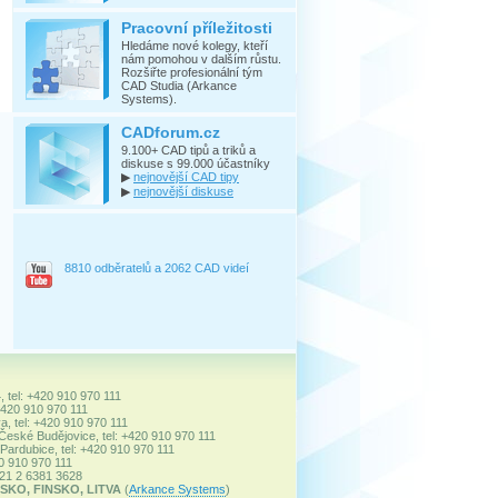
Pracovní příležitosti
Hledáme nové kolegy, kteří
nám pomohou v dalším růstu.
Rozšiřte profesionální tým
CAD Studia (Arkance
Systems).
CADforum.cz
9.100+ CAD tipů a triků a
diskuse s 99.000 účastníky
▶
nejnovější CAD tipy
▶
nejnovější diskuse
8810 odběratelů a 2062 CAD videí
, tel: +420 910 970 111
+420 910 970 111
a, tel: +420 910 970 111
 České Budějovice, tel: +420 910 970 111
ardubice, tel: +420 910 970 111
20 910 970 111
+421 2 6381 3628
SKO, FINSKO, LITVA
(
Arkance Systems
)