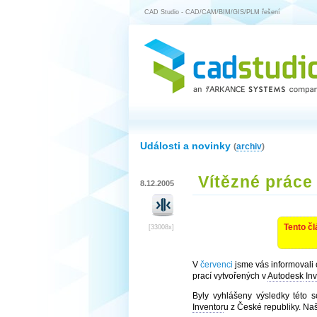
CAD Studio - CAD/CAM/BIM/GIS/PLM řešení
Události a novinky
(
archiv
)
Vítězné práce
8.12.2005
Tento čl
[33008x]
V
červenci
jsme vás informovali 
prací vytvořených v
Autodesk
In
Byly vyhlášeny výsledky této 
Inventor
u z České republiky. Na