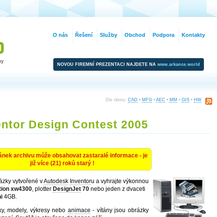
O nás
Řešení
Služby
Obchod
Podpora
Kontakty
NOVOU FIREMNÍ PREZENTACI NAJDETE NA
www.arkance.world
Dle oboru:
CAD
•
MFG
•
AEC
•
MM
•
GIS
•
HW
ntor Design Contest 2005
ánek archivu může obsahovat zastaralé informace - je
již více (21) roků starý !
ázky vytvořené v
Autodesk
Inventor
u a vyhrajte výkonnou
tion xw4300
, plotter
DesignJet
70
nebo jeden z dvaceti
i
4GB.
ky, modely, výkresy nebo
animace
- vítány jsou obrázky