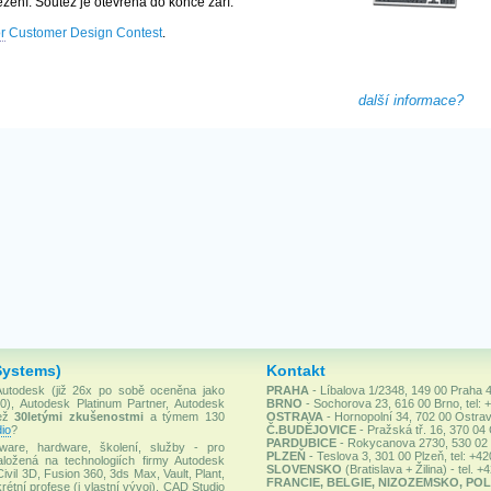
zení. Soutěž je otevřena do konce září.
r
Customer Design Contest
.
další informace?
Systems)
Kontakt
 Autodesk (již 26x po sobě oceněna jako
PRAHA
- Líbalova 1/2348, 149 00 Praha 4
), Autodesk Platinum Partner, Autodesk
BRNO
- Sochorova 23, 616 00 Brno, tel: 
než
30letými zkušenostmi
a týmem 130
OSTRAVA
- Hornopolní 34, 702 00 Ostrav
io
?
Č.BUDĚJOVICE
- Pražská tř. 16, 370 04
PARDUBICE
- Rokycanova 2730, 530 02 P
ware, hardware, školení, služby - pro
PLZEŇ
- Teslova 3, 301 00 Plzeň, tel: +4
ložená na technologiích firmy Autodesk
SLOVENSKO
(Bratislava + Žilina) - tel. 
Civil 3D, Fusion 360, 3ds Max, Vault, Plant,
FRANCIE, BELGIE, NIZOZEMSKO, POL
rétní profese (i vlastní vývoj). CAD Studio