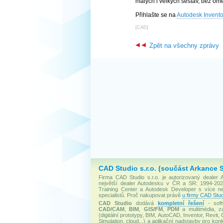
malých i velkých sestav, bez ome
Přihlašte se na
Autodesk
Invento
[
CAD
]
Zpět na všechny zprávy
CAD Studio s.r.o. (součást Arkance 
Firma CAD Studio s.r.o. je autorizovaný dealer
největší dealer Autodesku v ČR a SR: 1994-2020
Training Center a Autodesk Developer s více 
specialistů. Proč nakupovat právě
u firmy CAD Stud
CAD Studio
dodává
kompletní řešení
- soft
CAD/CAM
,
BIM
,
GIS/FM
,
PDM
a multimédia, za
(digitální prototypy, BIM, AutoCAD, Inventor, Revit, 
Simulation, cloud...) a aplikační nadstavby pro konk