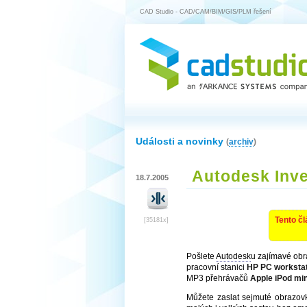
CAD Studio - CAD/CAM/BIM/GIS/PLM řešení
Události a novinky
(
archiv
)
Autodesk Inve
18.7.2005
Tento čl
[35181x]
Pošlete
Autodesk
u zajímavé obr
pracovní stanici
HP PC worksta
MP3 přehrávačů
Apple iPod min
Můžete zaslat sejmuté obrazov