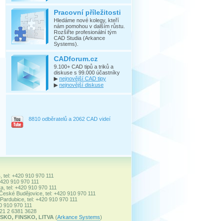
Pracovní příležitosti
Hledáme nové kolegy, kteří
nám pomohou v dalším růstu.
Rozšiřte profesionální tým
CAD Studia (Arkance
Systems).
CADforum.cz
9.100+ CAD tipů a triků a
diskuse s 99.000 účastníky
▶
nejnovější CAD tipy
▶
nejnovější diskuse
8810 odběratelů a 2062 CAD videí
, tel: +420 910 970 111
+420 910 970 111
a, tel: +420 910 970 111
 České Budějovice, tel: +420 910 970 111
ardubice, tel: +420 910 970 111
20 910 970 111
+421 2 6381 3628
SKO, FINSKO, LITVA
(
Arkance Systems
)