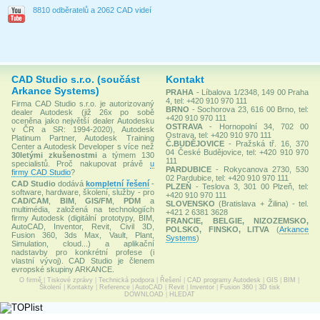
8810 odběratelů a 2062 CAD videí
CAD Studio s.r.o. (součást
Kontakt
Arkance Systems)
PRAHA
- Líbalova 1/2348, 149 00 Praha
4, tel: +420 910 970 111
Firma CAD Studio s.r.o. je autorizovaný
BRNO
- Sochorova 23, 616 00 Brno, tel:
dealer Autodesk (již 26x po sobě
+420 910 970 111
oceněna jako největší dealer Autodesku
OSTRAVA
- Hornopolní 34, 702 00
v ČR a SR: 1994-2020), Autodesk
Ostrava, tel: +420 910 970 111
Platinum Partner, Autodesk Training
Č.BUDĚJOVICE
- Pražská tř. 16, 370
Center a Autodesk Developer s více než
04 České Budějovice, tel: +420 910 970
30letými zkušenostmi
a týmem 130
111
specialistů. Proč nakupovat právě
u
PARDUBICE
- Rokycanova 2730, 530
firmy CAD Studio
?
02 Pardubice, tel: +420 910 970 111
CAD Studio
dodává
kompletní řešení
-
PLZEŇ
- Teslova 3, 301 00 Plzeň, tel:
software, hardware, školení, služby - pro
+420 910 970 111
CAD/CAM
,
BIM
,
GIS/FM
,
PDM
a
SLOVENSKO
(Bratislava + Žilina) - tel.
multimédia, založená na technologiích
+421 2 6381 3628
firmy Autodesk (digitální prototypy, BIM,
FRANCIE, BELGIE, NIZOZEMSKO,
AutoCAD, Inventor, Revit, Civil 3D,
POLSKO, FINSKO, LITVA
(
Arkance
Fusion 360, 3ds Max, Vault, Plant,
Systems
)
Simulation, cloud...) a aplikační
nadstavby pro konkrétní profese (i
vlastní vývoj). CAD Studio je členem
evropské skupiny ARKANCE.
O firmě
|
Tiskové zprávy
|
Technická podpora
|
Řešení
|
CAD programy Autodesk
|
GIS
|
BIM
|
Školení
|
Kontakty
|
Reference
|
AutoCAD
|
Revit
|
Inventor
|
Fusion 360
|
3D tisk
DOWNLOAD
|
HLEDAT