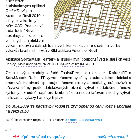
nové verze
nadstavbových aplikací
Tools4Revit
pro
Autodesk Revit
2010, z
dílny litevské firmy
AGA-
CAD
. Produktová
řada Tools4Revit
obsahuje aplikace pro
velmi rychlé a efektivní
vytváření krovů a dalších trámových konstrukcí a pro snadnou tvorbu
výkazů stavebních prvků v
BIM
aplikaci
Autodesk Revit
.
Aplikace
Sort&Mark
,
Rafter+
a
Truss+
nyní podporují vedle starších verzí
i nový
Revit Architecture
2010 a
Revit Structure
2010.
Zcela novými moduly v řadě Tools4Revit jsou aplikace
Rafter+FF
a
Sort&Notch
. Rafter+FF vytváří trámové systémy s automatickou detekcí a
orámováním otvorů, generuje trámové stropy a podlahy, orámovává a
ořezává trámy podle detekovaných otvorů, vytváří dodatečné trámové
systémy – vhodné např. pro tvorbu záklopu nebo laťování střechy, vytváří
číslování a výkazy trámových prvků.
Do 30.4.2009 lze nadstavby koupit za zvýhodněnou cenu včetně
upgrade
na verzi 2010.
Další informace najdete na stránce
Xanadu
- Tools4Revit
[
]
AEC
Zpět na všechny zprávy
další informace?