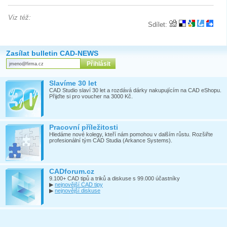
Viz též:
Sdílet:
Zasílat bulletin CAD-NEWS
Slavíme 30 let
CAD Studio slaví 30 let a rozdává dárky nakupujícím na CAD eShopu.
Přijďte si pro voucher na 3000 Kč.
Pracovní příležitosti
Hledáme nové kolegy, kteří nám pomohou v dalším růstu. Rozšiřte
profesionální tým CAD Studia (Arkance Systems).
CADforum.cz
9.100+ CAD tipů a triků a diskuse s 99.000 účastníky
▶
nejnovější CAD tipy
▶
nejnovější diskuse