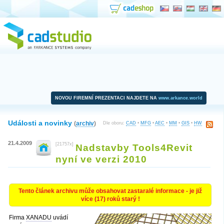
NOVOU FIREMNÍ PREZENTACI NAJDETE NA
www.arkance.world
Události a novinky
(
archiv
)
Dle oboru:
CAD
•
MFG
•
AEC
•
MM
•
GIS
•
HW
21.4.2009
[21757x]
Nadstavby Tools4Revit
nyní ve verzi 2010
Tento článek archivu může obsahovat zastaralé informace - je již
více (17) roků starý !
Firma
XANADU
uvádí