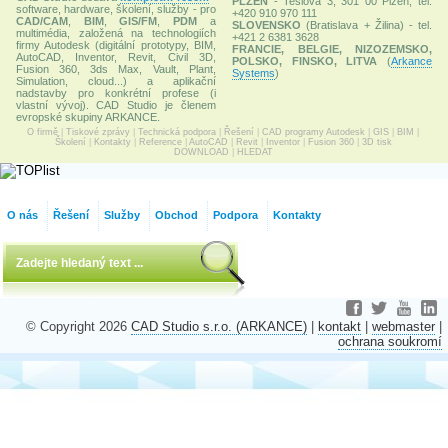
PLZEŇ
- Teslova 3, 301 00 Plzeň, tel:
software, hardware, školení, služby - pro
+420 910 970 111
CAD/CAM
,
BIM
,
GIS/FM
,
PDM
a
SLOVENSKO
(Bratislava + Žilina) - tel.
multimédia, založená na technologiích
+421 2 6381 3628
firmy Autodesk (digitální prototypy, BIM,
FRANCIE, BELGIE, NIZOZEMSKO,
AutoCAD, Inventor, Revit, Civil 3D,
POLSKO, FINSKO, LITVA
(
Arkance
Fusion 360, 3ds Max, Vault, Plant,
Systems
)
Simulation, cloud...) a aplikační
nadstavby pro konkrétní profese (i
vlastní vývoj). CAD Studio je členem
evropské skupiny ARKANCE.
O firmě
|
Tiskové zprávy
|
Technická podpora
|
Řešení
|
CAD programy Autodesk
|
GIS
|
BIM
|
Školení
|
Kontakty
|
Reference
|
AutoCAD
|
Revit
|
Inventor
|
Fusion 360
|
3D tisk
DOWNLOAD
|
HLEDAT
O nás
Řešení
Služby
Obchod
Podpora
Kontakty
© Copyright 2026
CAD Studio s.r.o. (ARKANCE)
|
kontakt
|
webmaster
|
ochrana soukromí