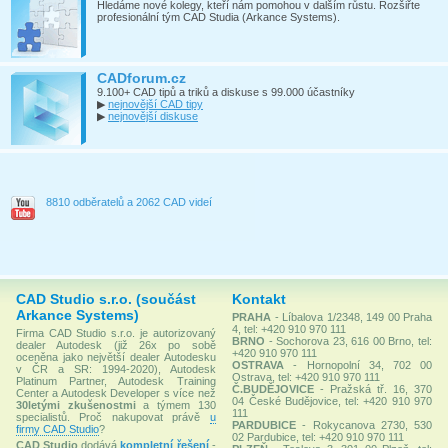
Hledáme nové kolegy, kteří nám pomohou v dalším růstu. Rozšiřte
profesionální tým CAD Studia (Arkance Systems).
CADforum.cz
9.100+ CAD tipů a triků a diskuse s 99.000 účastníky
▶
nejnovější CAD tipy
▶
nejnovější diskuse
8810 odběratelů a 2062 CAD videí
CAD Studio s.r.o. (součást
Kontakt
Arkance Systems)
PRAHA
- Líbalova 1/2348, 149 00 Praha
4, tel: +420 910 970 111
Firma CAD Studio s.r.o. je autorizovaný
BRNO
- Sochorova 23, 616 00 Brno, tel:
dealer Autodesk (již 26x po sobě
+420 910 970 111
oceněna jako největší dealer Autodesku
OSTRAVA
- Hornopolní 34, 702 00
v ČR a SR: 1994-2020), Autodesk
Ostrava, tel: +420 910 970 111
Platinum Partner, Autodesk Training
Č.BUDĚJOVICE
- Pražská tř. 16, 370
Center a Autodesk Developer s více než
04 České Budějovice, tel: +420 910 970
30letými zkušenostmi
a týmem 130
111
specialistů. Proč nakupovat právě
u
PARDUBICE
- Rokycanova 2730, 530
firmy CAD Studio
?
02 Pardubice, tel: +420 910 970 111
CAD Studio
dodává
kompletní řešení
-