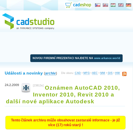
NOVOU FIREMNÍ PREZENTACI NAJDETE NA
www.arkance.world
Události a novinky
(
archiv
)
Dle oboru:
CAD
•
MFG
•
AEC
•
MM
•
GIS
•
HW
24.2.2009
[23813x]
Oznámen AutoCAD 2010,
Inventor 2010, Revit 2010 a
další nové aplikace Autodesk
Tento článek archivu může obsahovat zastaralé informace - je již
více (17) roků starý !