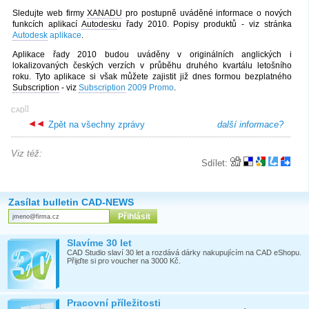
Sledujte web firmy
XANADU
pro postupně uváděné informace o nových
funkcích aplikací
Autodesk
u řady 2010. Popisy produktů - viz stránka
Autodesk
aplikace
.
Aplikace řady 2010 budou uváděny v originálních anglických i
lokalizovaných českých verzích v průběhu druhého kvartálu letošního
roku. Tyto aplikace si však můžete zajistit již dnes formou bezplatného
Subscription
- viz
Subscription
2009 Promo
.
[
]
CAD
Zpět na všechny zprávy
další informace?
Viz též:
Sdílet:
Zasílat bulletin CAD-NEWS
Slavíme 30 let
CAD Studio slaví 30 let a rozdává dárky nakupujícím na CAD eShopu.
Přijďte si pro voucher na 3000 Kč.
Pracovní příležitosti