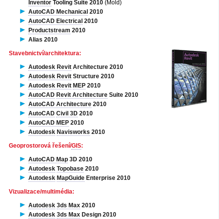
Inventor
Tooling Suite 2010
(Mold)
AutoCAD Mechanical
2010
AutoCAD Electrical
2010
Productstream
2010
Alias 2010
Stavebnictví/architektura:
Autodesk Revit
Architecture 2010
Autodesk Revit
Structure 2010
Autodesk Revit
MEP
2010
AutoCAD
Revit Architecture
Suite 2010
AutoCAD Architecture
2010
AutoCAD
Civil 3D
2010
AutoCAD MEP
2010
Autodesk
Navisworks
2010
Geoprostorová řešení/
GIS
:
AutoCAD Map
3D 2010
Autodesk
Topobase
2010
Autodesk
MapGuide
Enterprise 2010
Vizualizace/multimédia:
Autodesk
3ds Max
2010
Autodesk
3ds Max
Design 2010