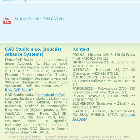
8810 odběratelů a 2062 CAD videí
CAD Studio s.r.o. (součást
Kontakt
Arkance Systems)
PRAHA
- Líbalova 1/2348, 149 00 Praha
4, tel: +420 910 970 111
Firma CAD Studio s.r.o. je autorizovaný
BRNO
- Sochorova 23, 616 00 Brno, tel:
dealer Autodesk (již 26x po sobě
+420 910 970 111
oceněna jako největší dealer Autodesku
OSTRAVA
- Hornopolní 34, 702 00
v ČR a SR: 1994-2020), Autodesk
Ostrava, tel: +420 910 970 111
Platinum Partner, Autodesk Training
Č.BUDĚJOVICE
- Pražská tř. 16, 370
Center a Autodesk Developer s více než
04 České Budějovice, tel: +420 910 970
30letými zkušenostmi
a týmem 130
111
specialistů. Proč nakupovat právě
u
PARDUBICE
- Rokycanova 2730, 530
firmy CAD Studio
?
02 Pardubice, tel: +420 910 970 111
CAD Studio
dodává
kompletní řešení
-
PLZEŇ
- Teslova 3, 301 00 Plzeň, tel:
software, hardware, školení, služby - pro
+420 910 970 111
CAD/CAM
,
BIM
,
GIS/FM
,
PDM
a
SLOVENSKO
(Bratislava + Žilina) - tel.
multimédia, založená na technologiích
+421 2 6381 3628
firmy Autodesk (digitální prototypy, BIM,
FRANCIE, BELGIE, NIZOZEMSKO,
AutoCAD, Inventor, Revit, Civil 3D,
POLSKO, FINSKO, LITVA
(
Arkance
Fusion 360, 3ds Max, Vault, Plant,
Systems
)
Simulation, cloud...) a aplikační
nadstavby pro konkrétní profese (i
vlastní vývoj). CAD Studio je členem
evropské skupiny ARKANCE.
O firmě
|
Tiskové zprávy
|
Technická podpora
|
Řešení
|
CAD programy Autodesk
|
GIS
|
BIM
|