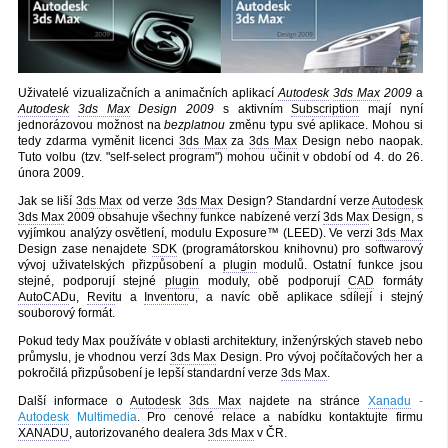
Uživatelé vizualizačních a animačních aplikací
Autodesk
3ds Max
2009
a
Autodesk
3ds Max
Design 2009
s aktivním
Subscription
mají nyní
jednorázovou možnost na
bezplatnou
změnu typu své aplikace. Mohou si
tedy zdarma vyměnit licenci
3ds Max
za
3ds Max
Design nebo naopak.
Tuto volbu (tzv. "self-select program") mohou učinit v období od 4. do 26.
února 2009.
Jak se liší
3ds Max
od verze
3ds Max
Design? Standardní verze
Autodesk
3ds Max
2009 obsahuje všechny funkce nabízené verzí
3ds Max
Design, s
vyjímkou analýzy osvětlení, modulu Exposure™ (LEED). Ve verzi
3ds Max
Design zase nenajdete
SDK
(programátorskou knihovnu) pro softwarový
vývoj uživatelských přizpůsobení a
plugin
modulů. Ostatní funkce jsou
stejné, podporují stejné
plugin
moduly, obě podporují
CAD
formáty
AutoCAD
u,
Revit
u a
Inventor
u, a navíc obě aplikace sdílejí i stejný
souborový formát.
Pokud tedy Max používáte v oblasti architektury, inženýrských staveb nebo
průmyslu, je vhodnou verzí
3ds Max
Design. Pro vývoj počítačových her a
pokročilá přizpůsobení je lepší standardní verze
3ds Max
.
Další informace o
Autodesk
3ds Max
najdete na stránce
Xanadu
-
Autodesk
Multimedia
. Pro cenové relace a nabídku kontaktujte firmu
XANADU
, autorizovaného dealera
3ds Max
v ČR.