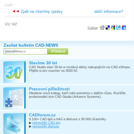
[
]
CAD
Zpět na všechny zprávy
další informace?
Viz též:
Sdílet:
Zasílat bulletin CAD-NEWS
Slavíme 30 let
CAD Studio slaví 30 let a rozdává dárky nakupujícím na CAD eShopu.
Přijďte si pro voucher na 3000 Kč.
Pracovní příležitosti
Hledáme nové kolegy, kteří nám pomohou v dalším růstu. Rozšiřte
profesionální tým CAD Studia (Arkance Systems).
CADforum.cz
9.100+ CAD tipů a triků a diskuse s 99.000 účastníky
▶
nejnovější CAD tipy
▶
nejnovější diskuse