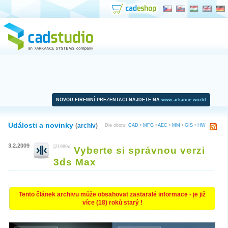
NOVOU FIREMNÍ PREZENTACI NAJDETE NA
www.arkance.world
Události a novinky
(
archiv
)
Dle oboru:
CAD
•
MFG
•
AEC
•
MM
•
GIS
•
HW
3.2.2009
[21989x]
Vyberte si správnou verzi
3ds Max
Tento článek archivu může obsahovat zastaralé informace - je již
více (18) roků starý !