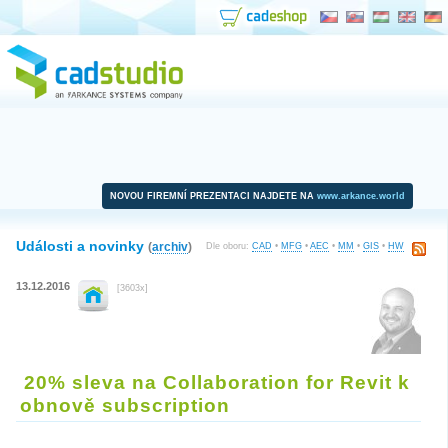
NOVOU FIREMNÍ PREZENTACI NAJDETE NA
www.arkance.world
Události a novinky
(
archiv
)
Dle oboru:
CAD
•
MFG
•
AEC
•
MM
•
GIS
•
HW
13.12.2016
[3603x]
20% sleva na Collaboration for Revit k
obnově subscription