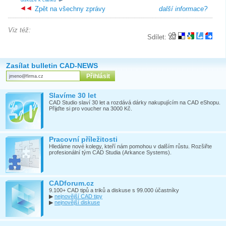
diskuze k článku
Zpět na všechny zprávy
další informace?
Viz též:
Sdílet:
Zasílat bulletin CAD-NEWS
Slavíme 30 let
CAD Studio slaví 30 let a rozdává dárky nakupujícím na CAD eShopu.
Přijďte si pro voucher na 3000 Kč.
Pracovní příležitosti
Hledáme nové kolegy, kteří nám pomohou v dalším růstu. Rozšiřte
profesionální tým CAD Studia (Arkance Systems).
CADforum.cz
9.100+ CAD tipů a triků a diskuse s 99.000 účastníky
▶
nejnovější CAD tipy
▶
nejnovější diskuse