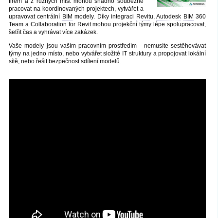
firem a z různých míst mohou snadno souběžně
pracovat na koordinovaných projektech, vytvářet a
upravovat centrální
BIM
modely. Díky integraci
Revit
u,
Autodesk
BIM
360
Team a Collaboration for
Revit
mohou projekční týmy lépe spolupracovat,
šetřit čas a vyhrávat více zakázek.
Vaše modely jsou vaším pracovním prostředím - nemusíte sestěhovávat
týmy na jedno místo, nebo vytvářet složité IT struktury a propojovat lokální
sítě, nebo řešit bezpečnost sdílení modelů.