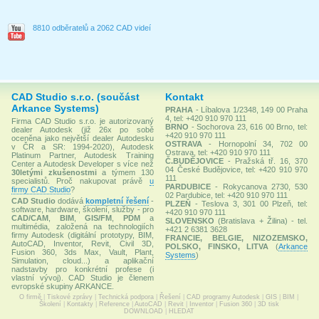
8810 odběratelů a 2062 CAD videí
CAD Studio s.r.o. (součást
Kontakt
Arkance Systems)
PRAHA
- Líbalova 1/2348, 149 00 Praha
4, tel: +420 910 970 111
Firma CAD Studio s.r.o. je autorizovaný
BRNO
- Sochorova 23, 616 00 Brno, tel:
dealer Autodesk (již 26x po sobě
+420 910 970 111
oceněna jako největší dealer Autodesku
OSTRAVA
- Hornopolní 34, 702 00
v ČR a SR: 1994-2020), Autodesk
Ostrava, tel: +420 910 970 111
Platinum Partner, Autodesk Training
Č.BUDĚJOVICE
- Pražská tř. 16, 370
Center a Autodesk Developer s více než
04 České Budějovice, tel: +420 910 970
30letými zkušenostmi
a týmem 130
111
specialistů. Proč nakupovat právě
u
PARDUBICE
- Rokycanova 2730, 530
firmy CAD Studio
?
02 Pardubice, tel: +420 910 970 111
CAD Studio
dodává
kompletní řešení
-
PLZEŇ
- Teslova 3, 301 00 Plzeň, tel:
software, hardware, školení, služby - pro
+420 910 970 111
CAD/CAM
,
BIM
,
GIS/FM
,
PDM
a
SLOVENSKO
(Bratislava + Žilina) - tel.
multimédia, založená na technologiích
+421 2 6381 3628
firmy Autodesk (digitální prototypy, BIM,
FRANCIE, BELGIE, NIZOZEMSKO,
AutoCAD, Inventor, Revit, Civil 3D,
POLSKO, FINSKO, LITVA
(
Arkance
Fusion 360, 3ds Max, Vault, Plant,
Systems
)
Simulation, cloud...) a aplikační
nadstavby pro konkrétní profese (i
vlastní vývoj). CAD Studio je členem
evropské skupiny ARKANCE.
O firmě
|
Tiskové zprávy
|
Technická podpora
|
Řešení
|
CAD programy Autodesk
|
GIS
|
BIM
|
Školení
|
Kontakty
|
Reference
|
AutoCAD
|
Revit
|
Inventor
|
Fusion 360
|
3D tisk
DOWNLOAD
|
HLEDAT