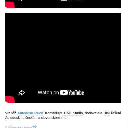
Viz též
Autodesk Revit
. Kontaktujte
CAD Studio
, dodavatele
BIM
řešení
Autodesk
na českém a slovenském trhu.
[
]
AEC