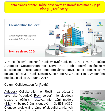
Tento článek archivu může obsahovat zastaralé informace - je již
více (10) roků starý !
V rámci časově omezené nabídky nyní nabízíme 20% slevu na službu
Autodesk
Collaboration for
Revit
(C4R) při obnově jakéhokoliv
subscription
(
maintenance
nebo pronájmu)
Revit
u nebo produktu/sady
obsahující
Revit
- např.
Design Suite
nebo
AEC
Collection
. Zvýhodněná
nabídka platí do 20. dubna 2017.
Co umí Collaboration for
Revit
?
Autodesk
Collaboration for
Revit
- označovaný
také jako "cloudový
Revit
server" - je cloudová
služba umožňující hostovat informační modely
(
BIM
) v bezpečném cloudovém úložišti
A360
.
Členové projekčního týmu přistupující z různých