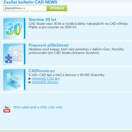
Zasílat bulletin CAD-NEWS
Slavíme 30 let
CAD Studio slaví 30 let a rozdává dárky nakupujícím na CAD eShopu.
Přijďte si pro voucher na 3000 Kč.
Pracovní příležitosti
Hledáme nové kolegy, kteří nám pomohou v dalším růstu. Rozšiřte
profesionální tým CAD Studia (Arkance Systems).
CADforum.cz
9.100+ CAD tipů a triků a diskuse s 99.000 účastníky
▶
nejnovější CAD tipy
▶
nejnovější diskuse
8810 odběratelů a 2062 CAD videí