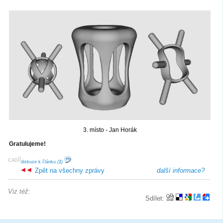
3. místo - Jan Horák
Gratulujeme!
[
]
CAD
diskuze k článku
(
1
)
Zpět na všechny zprávy
další informace?
Viz též:
Sdílet: