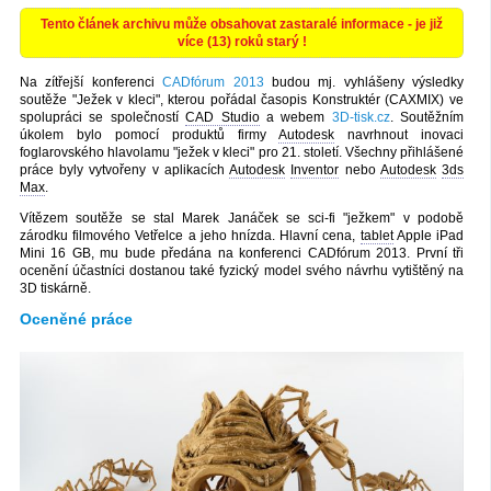
Tento článek archivu může obsahovat zastaralé informace - je již
více (13) roků starý !
Na zítřejší konferenci
CADfórum 2013
budou mj. vyhlášeny výsledky
soutěže "Ježek v kleci", kterou pořádal časopis Konstruktér (CAXMIX) ve
spolupráci se společností
CAD Studio
a webem
3D-tisk.cz
. Soutěžním
úkolem bylo pomocí produktů firmy
Autodesk
navrhnout inovaci
foglarovského hlavolamu "ježek v kleci" pro 21. století. Všechny přihlášené
práce byly vytvořeny v aplikacích
Autodesk
Inventor
nebo
Autodesk
3ds
Max
.
Vítězem soutěže se stal Marek Janáček se sci-fi "ježkem" v podobě
zárodku filmového Vetřelce a jeho hnízda. Hlavní cena,
tablet
Apple iPad
Mini 16 GB, mu bude předána na konferenci CADfórum 2013. První tři
ocenění účastníci dostanou také fyzický model svého návrhu vytištěný na
3D tiskárně.
Oceněné práce