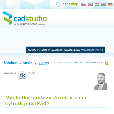
NOVOU FIREMNÍ PREZENTACI NAJDETE NA
www.arkance.world
Události a novinky
(
archiv
)
Dle oboru:
CAD
•
MFG
•
AEC
•
MM
•
GIS
•
HW
25.9.2013
[13312x]
Výsledky soutěže Ježek v kleci -
vyhráli jste iPad?