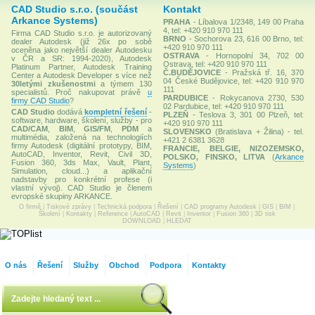
CAD Studio s.r.o. (součást
Kontakt
Arkance Systems)
PRAHA
- Líbalova 1/2348, 149 00 Praha
4, tel: +420 910 970 111
Firma CAD Studio s.r.o. je autorizovaný
BRNO
- Sochorova 23, 616 00 Brno, tel:
dealer Autodesk (již 26x po sobě
+420 910 970 111
oceněna jako největší dealer Autodesku
OSTRAVA
- Hornopolní 34, 702 00
v ČR a SR: 1994-2020), Autodesk
Ostrava, tel: +420 910 970 111
Platinum Partner, Autodesk Training
Č.BUDĚJOVICE
- Pražská tř. 16, 370
Center a Autodesk Developer s více než
04 České Budějovice, tel: +420 910 970
30letými zkušenostmi
a týmem 130
111
specialistů. Proč nakupovat právě
u
PARDUBICE
- Rokycanova 2730, 530
firmy CAD Studio
?
02 Pardubice, tel: +420 910 970 111
CAD Studio
dodává
kompletní řešení
-
PLZEŇ
- Teslova 3, 301 00 Plzeň, tel:
software, hardware, školení, služby - pro
+420 910 970 111
CAD/CAM
,
BIM
,
GIS/FM
,
PDM
a
SLOVENSKO
(Bratislava + Žilina) - tel.
multimédia, založená na technologiích
+421 2 6381 3628
firmy Autodesk (digitální prototypy, BIM,
FRANCIE, BELGIE, NIZOZEMSKO,
AutoCAD, Inventor, Revit, Civil 3D,
POLSKO, FINSKO, LITVA
(
Arkance
Fusion 360, 3ds Max, Vault, Plant,
Systems
)
Simulation, cloud...) a aplikační
nadstavby pro konkrétní profese (i
vlastní vývoj). CAD Studio je členem
evropské skupiny ARKANCE.
O firmě
|
Tiskové zprávy
|
Technická podpora
|
Řešení
|
CAD programy Autodesk
|
GIS
|
BIM
|
Školení
|
Kontakty
|
Reference
|
AutoCAD
|
Revit
|
Inventor
|
Fusion 360
|
3D tisk
DOWNLOAD
|
HLEDAT
O nás
Řešení
Služby
Obchod
Podpora
Kontakty