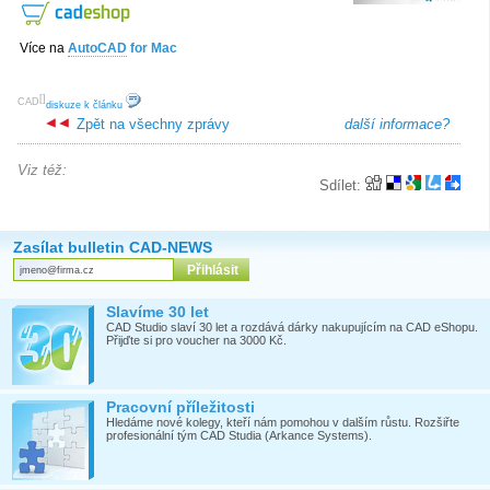
Více na
AutoCAD
for Mac
[
]
CAD
diskuze k článku
Zpět na všechny zprávy
další informace?
Viz též:
Sdílet:
Zasílat bulletin CAD-NEWS
Slavíme 30 let
CAD Studio slaví 30 let a rozdává dárky nakupujícím na CAD eShopu.
Přijďte si pro voucher na 3000 Kč.
Pracovní příležitosti
Hledáme nové kolegy, kteří nám pomohou v dalším růstu. Rozšiřte
profesionální tým CAD Studia (Arkance Systems).