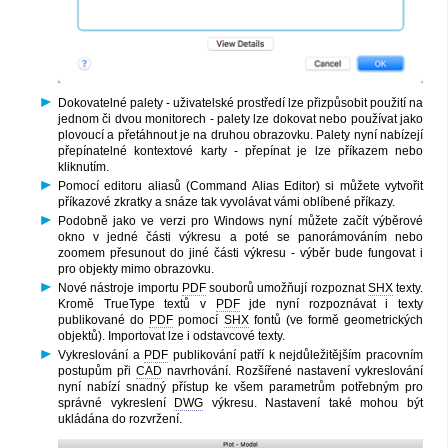
Dokovatelné palety - uživatelské prostředí lze přizpůsobit použití na
jednom či dvou monitorech - palety lze dokovat nebo používat jako
plovoucí a přetáhnout je na druhou obrazovku. Palety nyní nabízejí
přepínatelné kontextové karty - přepínat je lze příkazem nebo
kliknutím.
Pomocí editoru aliasů (Command Alias Editor) si můžete vytvořit
příkazové zkratky a snáze tak vyvolávat vámi oblíbené příkazy.
Podobně jako ve verzi pro Windows nyní můžete začít výběrové
okno v jedné části výkresu a poté se panorámováním nebo
zoomem přesunout do jiné části výkresu - výběr bude fungovat i
pro objekty mimo obrazovku.
Nové nástroje importu
PDF
souborů umožňují rozpoznat
SHX
texty.
Kromě TrueType textů v
PDF
jde nyní rozpoznávat i texty
publikované do
PDF
pomocí
SHX
fontů (ve formě geometrických
objektů). Importovat lze i odstavcové texty.
Vykreslování a
PDF
publikování patří k nejdůležitějším pracovním
postupům při
CAD
navrhování. Rozšířené nastavení vykreslování
nyní nabízí snadný přístup ke všem parametrům potřebným pro
správné vykreslení
DWG
výkresu. Nastavení také mohou být
ukládána do rozvržení.