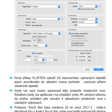
Nový příkaz FLATTEN vytváří 2D reprezentaci vybraných objektů
jejich promítnutím do aktuální roviny pohledu - zachová přitom
vlastnosti objektů.
Xref
y lze nyní snáze spravovat díky podpoře relativních cest.
Relativní cesty lze aplikovat i na chybějící
xref
y. Při uložení výkresu
do jiného umístění jste vyzváni k aktualizaci relativních cest v
závislých výkresech.
Podpora Touch Bar byla uvedena již ve verzi 2017.1 - máte-li
MacBook Pro s funkcí Touch Bar, máte nyní ještě jednodušší přístup