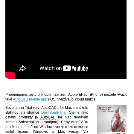
Připomínáme, že pro mobilní zařízení Apple (iPad, iPhone) můžete využít
také
AutoCAD
mobile app
(iOS) využívající cloud funkce.
Bezplatnou
Trial
verzi
AutoCAD
u for Mac si můžete
stáhnout na stránce
Download-
Trial
. Stejně jako
ostatní produkty je
AutoCAD
for Mac dodáván
formou
Subscription
(pronájmu). Ceny
AutoCAD
u
pro Mac se neliší od Windows verze a lze dokonce
sdílet licenci Windows a Mac verze. Viz