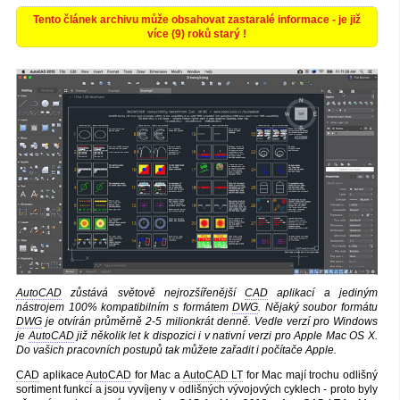
Tento článek archivu může obsahovat zastaralé informace - je již
více (9) roků starý !
AutoCAD
zůstává světově nejrozšířenější
CAD
aplikací a jediným
nástrojem 100% kompatibilním s formátem
DWG
. Nějaký soubor formátu
DWG
je otvírán průměrně 2-5 milionkrát denně. Vedle verzí pro Windows
je
AutoCAD
již několik let k dispozici i v nativní verzi pro Apple Mac OS X.
Do vašich pracovních postupů tak můžete zařadit i počítače Apple.
CAD
aplikace
AutoCAD
for Mac a
AutoCAD LT
for Mac mají trochu odlišný
sortiment funkcí a jsou vyvíjeny v odlišných vývojových cyklech - proto byly