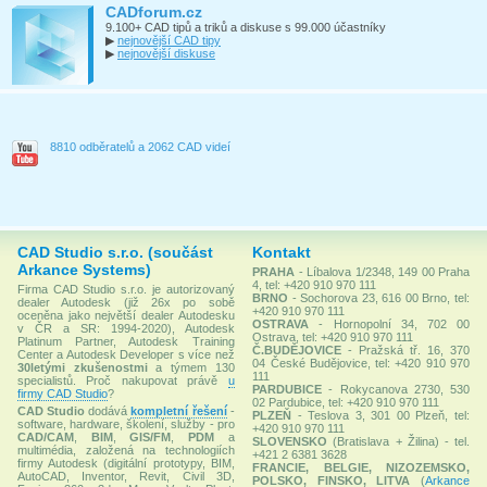
CADforum.cz
9.100+ CAD tipů a triků a diskuse s 99.000 účastníky
▶
nejnovější CAD tipy
▶
nejnovější diskuse
8810 odběratelů a 2062 CAD videí
CAD Studio s.r.o. (součást
Kontakt
Arkance Systems)
PRAHA
- Líbalova 1/2348, 149 00 Praha
4, tel: +420 910 970 111
Firma CAD Studio s.r.o. je autorizovaný
BRNO
- Sochorova 23, 616 00 Brno, tel:
dealer Autodesk (již 26x po sobě
+420 910 970 111
oceněna jako největší dealer Autodesku
OSTRAVA
- Hornopolní 34, 702 00
v ČR a SR: 1994-2020), Autodesk
Ostrava, tel: +420 910 970 111
Platinum Partner, Autodesk Training
Č.BUDĚJOVICE
- Pražská tř. 16, 370
Center a Autodesk Developer s více než
04 České Budějovice, tel: +420 910 970
30letými zkušenostmi
a týmem 130
111
specialistů. Proč nakupovat právě
u
PARDUBICE
- Rokycanova 2730, 530
firmy CAD Studio
?
02 Pardubice, tel: +420 910 970 111
CAD Studio
dodává
kompletní řešení
-
PLZEŇ
- Teslova 3, 301 00 Plzeň, tel:
software, hardware, školení, služby - pro
+420 910 970 111
CAD/CAM
,
BIM
,
GIS/FM
,
PDM
a
SLOVENSKO
(Bratislava + Žilina) - tel.
multimédia, založená na technologiích
+421 2 6381 3628
firmy Autodesk (digitální prototypy, BIM,
FRANCIE, BELGIE, NIZOZEMSKO,
AutoCAD, Inventor, Revit, Civil 3D,
POLSKO, FINSKO, LITVA
(
Arkance