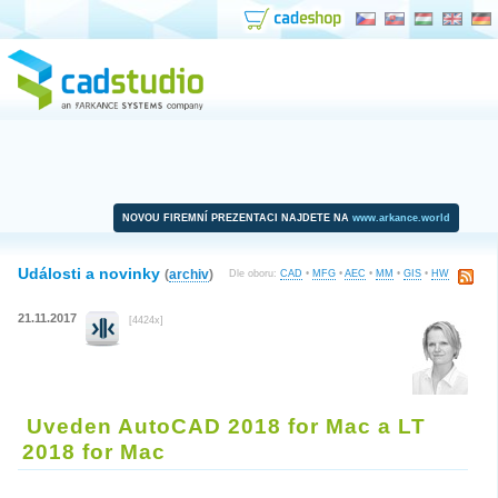
NOVOU FIREMNÍ PREZENTACI NAJDETE NA
www.arkance.world
Události a novinky
(
archiv
)
Dle oboru:
CAD
•
MFG
•
AEC
•
MM
•
GIS
•
HW
21.11.2017
[4424x]
Uveden AutoCAD 2018 for Mac a LT
2018 for Mac