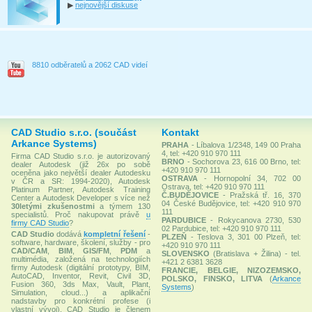
▶
nejnovější diskuse
8810 odběratelů a 2062 CAD videí
CAD Studio s.r.o. (součást
Kontakt
Arkance Systems)
PRAHA
- Líbalova 1/2348, 149 00 Praha
4, tel: +420 910 970 111
Firma CAD Studio s.r.o. je autorizovaný
BRNO
- Sochorova 23, 616 00 Brno, tel:
dealer Autodesk (již 26x po sobě
+420 910 970 111
oceněna jako největší dealer Autodesku
OSTRAVA
- Hornopolní 34, 702 00
v ČR a SR: 1994-2020), Autodesk
Ostrava, tel: +420 910 970 111
Platinum Partner, Autodesk Training
Č.BUDĚJOVICE
- Pražská tř. 16, 370
Center a Autodesk Developer s více než
04 České Budějovice, tel: +420 910 970
30letými zkušenostmi
a týmem 130
111
specialistů. Proč nakupovat právě
u
PARDUBICE
- Rokycanova 2730, 530
firmy CAD Studio
?
02 Pardubice, tel: +420 910 970 111
CAD Studio
dodává
kompletní řešení
-
PLZEŇ
- Teslova 3, 301 00 Plzeň, tel:
software, hardware, školení, služby - pro
+420 910 970 111
CAD/CAM
,
BIM
,
GIS/FM
,
PDM
a
SLOVENSKO
(Bratislava + Žilina) - tel.
multimédia, založená na technologiích
+421 2 6381 3628
firmy Autodesk (digitální prototypy, BIM,
FRANCIE, BELGIE, NIZOZEMSKO,
AutoCAD, Inventor, Revit, Civil 3D,
POLSKO, FINSKO, LITVA
(
Arkance
Fusion 360, 3ds Max, Vault, Plant,
Systems
)
Simulation, cloud...) a aplikační
nadstavby pro konkrétní profese (i
vlastní vývoj). CAD Studio je členem