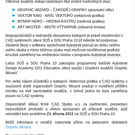
Vítězové soutěže získají následující titul včetně hodnotných darů:
GRAPHIC WIZARD – ČARODĚJ GRAFIKY (absolutní vítěz)
VEKTOR KING - KRÁL VEKTORŮ (vektorová grafika)
BITMAP HERO – HRDINA RASTRU (rastrová grafika)
ART MASTER – MISTR VÝTVARNÍK (výtvarná tvorba)
Nejpopulárnější a nejhojněji obsazenou kategorií je právě modelování v
CAD
systémech, které SOŠ a SOU Praha 10 již několik let podporuje.
Studenti školy v softwaru společnosti
Autodesk
pracují po dobu celého
svého studia a mimo běžnou výuku mají možnost navštěvovat grafický
kroužek zaměřený na uměleckou tvorbu v programu
Autodesk
Inventor
.
Letos SOŠ a SOU Praha 10 zakoupila programový balíček
Autodesk
Design Academy 2011 Education, který využijí i účastníci soutěže Graphic
Wizard.
Pro velký zájem účastníků o kategorii Vektorová grafika a
CAD
systémy v
současné době organizátoři Graphic Wizard uvažují o rozdělení příštího
ročníku na dvě samostatné soutěže, z čehož jedna by byla zaměřena
pouze na
CAD
systémy.
Organizátoři děkují firmě
CAD Studio
a.s. za partnerství, prezentaci
nejnovějších produktů a vřelou spolupráci při přípravě soutěže, jejíž
celostátní kolo proběhne
23. března 2011
na SOŠ a SOU Praha 10.
Bližší informace o soutěži naleznete přímo na webových stránkách
Graphic Wizard
.