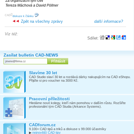
Za organizační tým GW
Tereza Máchová a David Pöllner
[
]
CAD
diskuze k článku
Zpět na všechny zprávy
další informace?
Viz též:
Sdílet:
Zasílat bulletin CAD-NEWS
Slavíme 30 let
CAD Studio slaví 30 let a rozdává dárky nakupujícím na CAD eShopu.
Přijďte si pro voucher na 3000 Kč.
Pracovní příležitosti
Hledáme nové kolegy, kteří nám pomohou v dalším růstu. Rozšiřte
profesionální tým CAD Studia (Arkance Systems).
CADforum.cz
9.100+ CAD tipů a triků a diskuse s 99.000 účastníky
▶
nejnovější CAD tipy