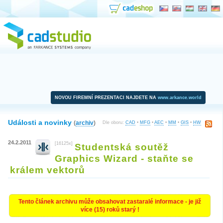
NOVOU FIREMNÍ PREZENTACI NAJDETE NA
www.arkance.world
Události a novinky
(
archiv
)
Dle oboru:
CAD
•
MFG
•
AEC
•
MM
•
GIS
•
HW
24.2.2011
[16125x]
Studentská soutěž
Graphics Wizard - staňte se
králem vektorů
Tento článek archivu může obsahovat zastaralé informace - je již
více (15) roků starý !