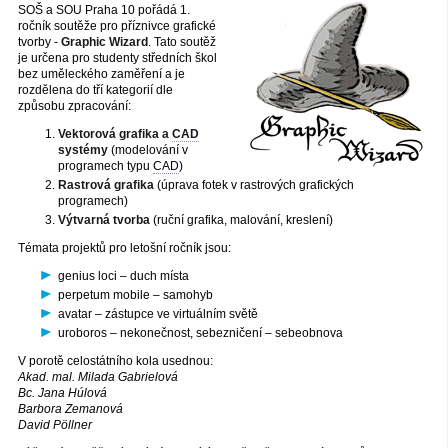
SOŠ a SOU Praha 10 pořádá 1.
ročník soutěže pro příznivce grafické
tvorby -
Graphic Wizard
. Tato soutěž
je určena pro studenty středních škol
bez uměleckého zaměření a je
rozdělena do tří kategorií dle
způsobu zpracování:
Vektorová grafika a
CAD
systémy
(modelování v
programech typu
CAD
)
Rastrová grafika
(úprava fotek v rastrových grafických
programech)
Výtvarná tvorba
(ruční grafika, malování, kreslení)
Témata projektů pro letošní ročník jsou:
genius loci – duch místa
perpetum mobile – samohyb
avatar – zástupce ve virtuálním světě
uroboros – nekonečnost, sebezničení – sebeobnova
V porotě celostátního kola usednou:
Akad. mal. Milada Gabrielová
Bc. Jana Húlová
Barbora Zemanová
David Pöllner