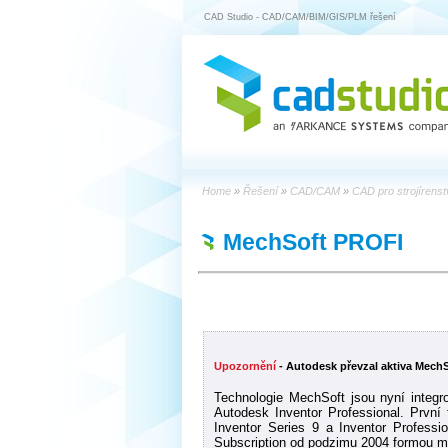
CAD Studio - CAD/CAM/BIM/GIS/PLM řešení
Home
»
Řešení
»
CAD/CAM
»
CAD pro strojírens
MechSoft PROFI
Upozornění
- Autodesk převzal aktiva Mech
Technologie MechSoft jsou nyní integr
Autodesk Inventor Professional. První 
Inventor Series 9 a Inventor Professi
Subscription od podzimu 2004 formou 