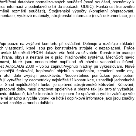
 Rozšířená databáze normalizovaných součástí (nové součásti, poznámky k
enos informací z podnikového IS do součásti, ODBC), Funkčnost kusovníku
měně rozměrů součásti), Strojírenské výpočty (kompletní přepracování,
mentace, výukové materiály, strojírenské informace (nová dokumentace, jen
 pouze na zvýšení komfortu při ovládání. Definuje a rozšiřuje základní
 vlastností, které jsou pro konstruktéra strojaře k nezaplacení.
Práce
avšak MechSoft-PROFI dokáže vše řešit za uživatele. Konstruktér pracuje
á hrana, obrys a nestará se o práci hladinového systému. MechSoft navíc
inami
, které jsou neocenitelné například při návrhu variantního řešení.
ost AutoCADu 2000 – volbu zapnutí/vypnutí hladiny při vykreslování.
Nové
gentnější šrafování, kopírování objektů s natočením, zrcadlení podle osy,
ků atd. dále zvyšují produktivitu. Neocenitelnou pomůckou jsou potom
ují vytvářet i ty geometricky nejsložitější konstrukce, usnadňují jednoduché
. Snad nejdůležitější funkcí je správné
strojírenské kótování
. Kótování,
pracovní doby, musí pracovat spolehlivě a přesně tak jak strojař vyžaduje.
vdu důkladně, takže konstruktér nejenom že správně a rychle zakótuje vše
velmi snadno a rychle vpraví ke kótě i doplňkové informace jako jsou značky
covací značky a mnoho dalších.