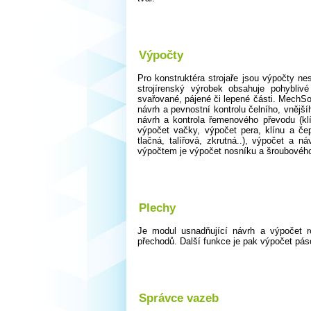
Výpočty
Pro konstruktéra strojaře jsou výpočty ne
strojírenský výrobek obsahuje pohyblivé
svařované, pájené či lepené části. MechSo
návrh a pevnostní kontrolu čelního, vnější
návrh a kontrola řemenového převodu (klí
výpočet vačky, výpočet pera, klínu a čep
tlačná, talířová, zkrutná..), výpočet a 
výpočtem je výpočet nosníku a šroubového
Plechy
Je modul usnadňující návrh a výpočet ro
přechodů. Další funkce je pak výpočet páso
Správce vazeb