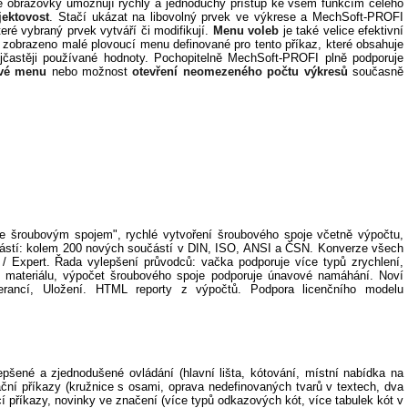
aně obrazovky umožňují rychlý a jednoduchý přístup ke všem funkcím celého
ektovost
. Stačí ukázat na libovolný prvek ve výkrese a MechSoft-PROFI
ré vybraný prvek vytváří či modifikují.
Menu voleb
je také velice efektivní
je zobrazeno malé plovoucí menu definované pro tento příkaz, které obsahuje
jčastěji používané hodnoty. Pochopitelně MechSoft-PROFI plně podporuje
ové menu
nebo možnost
otevření neomezeného počtu výkresů
současně
 šroubovým spojem", rychlé vytvoření šroubového spoje včetně výpočtu,
ástí: kolem 200 nových součástí v DIN, ISO, ANSI a ČSN. Konverze všech
/ Expert. Řada vylepšení průvodců: vačka podporuje více typů zrychlení,
e materiálu, výpočet šroubového spoje podporuje únavové namáhání. Noví
erancí, Uložení. HTML reporty z výpočtů. Podpora licenčního modelu
šené a zjednodušené ovládání (hlavní lišta, kótování, místní nabídka na
tační příkazy (kružnice s osami, oprava nedefinovaných tvarů v textech, dva
cí příkazy, novinky ve značení (více typů odkazových kót, více tabulek kót v