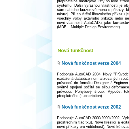
přepínatelné nástrojové lišty po levé str
systému. Další výraznou vlastností je
obj
sám nabídne kurzorové menu s příkazy, kte
nástroj. Při spuštění libovolného příkazu 
všechny volby aktivního příkazu nebo ne
nové vlastnosti AutoCADu, jako
kontext
(MDE – Multiple Design Environment).
Nová funkčnost
Nová funkčnost verze 2004
Podporuje AutoCAD 2004. Nový "Průvodce
rozšářená databáze normalizovaných souč
průvodců do formátu Designer / Engineer 
svěrné spojení počítá se silou deformac
průvodci: Pohybový šroub, Výpočet tol
předplatného (subscription).
Nová funkčnost verze 2002
Podporuje AutoCAD 2000/2000i/2002. Vylep
prostředním tlačítku), Nové kreslicí a edi
nové příkazy pro viditelnost), Nové kótova