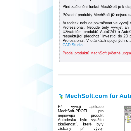
Plné začlenění funkcí MechSoft je k dis
Původní produkty MechSoft již nejsou s
Autodesk nebude pokračovat ve vývoji t
Professional. Nebude tedy vyvíjet a
Uživatelům produktů AutoCAD a Auto
respektující předchozí investici do 2D
Professional. V otázkách spojených s 
CAD Studio
.
Prodej produktů MechSoft (včetně upgra
MechSoft.com for Aut
Při vývoji aplikace
MechSoft-PROFI pro
nejnovější produkt
Autodesku bylo využito
zkušeností, které byly
získány při vývoji