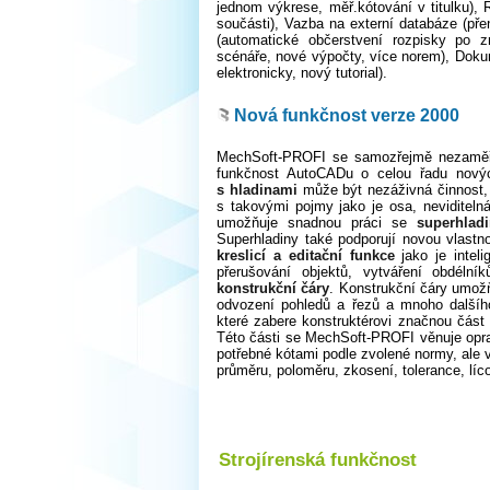
jednom výkrese, měř.kótování v titulku),
součásti), Vazba na externí databáze (př
(automatické občerstvení rozpisky po z
scénáře, nové výpočty, více norem), Doku
elektronicky, nový tutorial).
Nová funkčnost verze 2000
MechSoft-PROFI se samozřejmě nezaměřuje
funkčnost AutoCADu o celou řadu nových
s hladinami
může být nezáživná činnost, 
s takovými pojmy jako je osa, neviditeln
umožňuje snadnou práci se
superhlad
Superhladiny také podporují novou vlastn
kreslicí a editační funkce
jako je inteli
přerušování objektů, vytváření obdélní
konstrukční čáry
. Konstrukční čáry umožň
odvození pohledů a řezů a mnoho dalšího
které zabere konstruktérovi značnou část 
Této části se MechSoft-PROFI věnuje opra
potřebné kótami podle zvolené normy, ale 
průměru, poloměru, zkosení, tolerance, lí
Strojírenská funkčnost