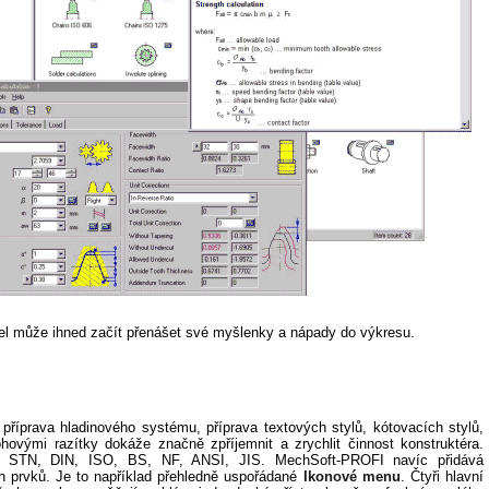
el může ihned začít přenášet své myšlenky a nápady do výkresu.
příprava hladinového systému, příprava textových stylů, kótovacích stylů,
ovými razítky dokáže značně zpříjemnit a zrychlit činnost konstruktéra.
 STN, DIN, ISO, BS, NF, ANSI, JIS. MechSoft-PROFI navíc přidává
 prvků. Je to například přehledně uspořádané
Ikonové menu
. Čtyři hlavní