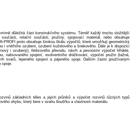
smírně důležitá část konstrukčního systému. Téměř každý trochu složitější
 součásti, rotační součásti, pružiny, spojovací materiál, nebo obsahuje
ft-PROFI proto obsahuje širokou škálu výpočtů, které umožňují geometrický
ho i vnitřního ozubení, ozubení kuželového a šnekového. Dále je k dispozici
nový i ozubený), řetězového převodu, návrh a pevnostní výpočet hřídele,
u, nalisovaného spojení, evolventního drážkování, výpočet pružin (tažná,
návrh svarů, lepeného spojení a pájeného spoje. Dalším často používaným
 spoje.
zvinů základních těles a jejich průniků a výpočet rozvinů různých typů
vého ohybu, který bere v úvahu tloušťku a vlastnosti materiálu.