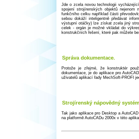
Jde o zcela novou technologii vycházejí
spojení strojírenských objektů nejenom 
funkčního celku například části převodovky
sebou dokáží inteligentně předávat inf
výstupní otáčky) lze získat zcela jiný st
celek - orgán je možné vkládat do výkres
konstrukčních řešení, které pak můžete be
Správa dokumentace.
Protože je zřejmé, že konstruktér pou
dokumentace, je do aplikace pro AutoCA
uživatelů aplikací řady MechSoft-PROFI j
Strojírenský nápovědný systé
Tak jako aplikace pro Desktop a AutoCAD o
na platformě AutoCADu 2000x v této aplika