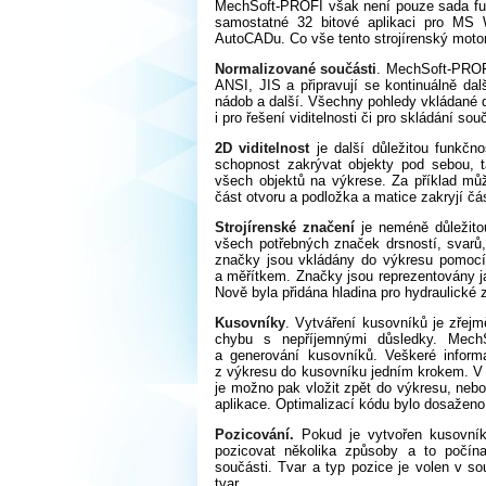
MechSoft-PROFI však není pouze sada funkc
samostatné 32 bitové aplikaci pro MS 
AutoCADu. Co vše tento strojírenský moto
Normalizované součásti
. MechSoft-PROF
ANSI, JIS a připravují se kontinuálně dalš
nádob a další. Všechny pohledy vkládané d
i pro řešení viditelnosti či pro skládání so
2D viditelnost
je další důležitou funkčn
schopnost zakrývat objekty pod sebou, ta
všech objektů na výkrese. Za příklad může
část otvoru a podložka a matice zakryjí čá
Strojírenské značení
je neméně důležit
všech potřebných značek drsností, svarů,
značky jsou vkládány do výkresu pomocí
a měřítkem. Značky jsou reprezentovány jak
Nově byla přidána hladina pro hydraulické 
Kusovníky
. Vytváření kusovníků je zřejm
chybu s nepříjemnými důsledky. MechS
a generování kusovníků. Veškeré infor
z výkresu do kusovníku jedním krokem. V d
je možno pak vložit zpět do výkresu, nebo
aplikace. Optimalizací kódu bylo dosažen
Pozicování.
Pokud je vytvořen kusovník
pozicovat několika způsoby a to počí
součásti. Tvar a typ pozice je volen v so
tvar.