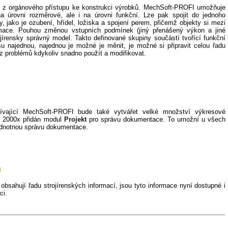
cí z orgánového přístupu ke konstrukci výrobků. MechSoft-PROFI umožňuje
na úrovni rozměrové, ale i na úrovni funkční. Lze pak spojit do jednoho
, jako je ozubení, hřídel, ložiska a spojení perem, přičemž objekty si mezi
ormace. Pouhou změnou vstupních podmínek (jiný přenášený výkon a jiné
rojírensky správný model. Takto definované skupiny součástí tvořící funkční
u najednou, najednou je možné je měnit, je možné si připravit celou řadu
z problémů kdykoliv snadno použít a modifikovat.
žívající MechSoft-PROFI bude také vytvářet velké množství výkresové
D 2000x přidán modul
Projekt
pro správu dokumentace. To umožní u všech
ednotnou správu dokumentace.
m
bsahují řadu strojírenských informací, jsou tyto informace nyní dostupné i
ci.