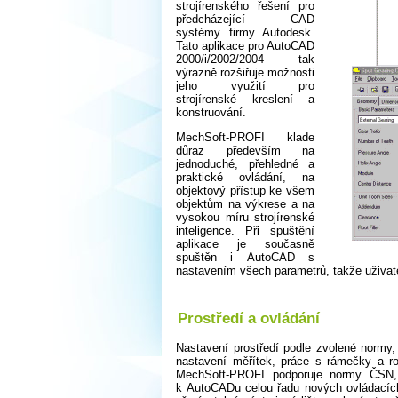
strojírenského řešení pro
předcházející CAD
systémy firmy Autodesk.
Tato aplikace pro AutoCAD
2000/i/2002/2004 tak
výrazně rozšiřuje možnosti
jeho využití pro
strojírenské kreslení a
konstruování.
MechSoft-PROFI klade
důraz především na
jednoduché, přehledné a
praktické ovládání, na
objektový přístup ke všem
objektům na výkrese a na
vysokou míru strojírenské
inteligence. Při spuštění
aplikace je současně
spuštěn i AutoCAD s
nastavením všech parametrů, takže uživat
Prostředí a ovládání
Nastavení prostředí podle zvolené normy, 
nastavení měřítek, práce s rámečky a roh
MechSoft-PROFI podporuje normy ČSN,
k AutoCADu celou řadu nových ovládacích