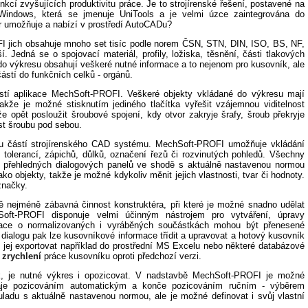
í zvyšujících produktivitu práce. Je to strojírenské řešení, postavené na
Windows, která se jmenuje UniTools a je velmi úzce zaintegrována do
r umožňuje a nabízí v prostředí AutoCADu?
I jich obsahuje mnoho set tisíc podle norem ČSN, STN, DIN, ISO, BS, NF,
í. Jedná se o spojovací materiál, profily, ložiska, těsnění, části tlakových
o výkresu obsahují veškeré nutné informace a to nejenom pro kusovník, ale
učástí do funkčních celků - orgánů.
ostí aplikace MechSoft-PROFI. Veškeré objekty vkládané do výkresu mají
kže je možné stisknutím jediného tlačítka vyřešit vzájemnou viditelnost
 opět posloužit šroubové spojení, kdy otvor zakryje šrafy, šroub překryje
st šroubu pod sebou.
ou částí strojírenského CAD systému. MechSoft-PROFI umožňuje vkládání
 tolerancí, zápichů, důlků, označení řezů či rozvinutých pohledů. Všechny
 přehledných dialogových panelů ve shodě s aktuálně nastavenou normou
o objekty, takže je možné kdykoliv měnit jejich vlastnosti, tvar či hodnoty.
značky.
ě nejméně zábavná činnost konstruktéra, při které je možné snadno udělat
oft-PROFI disponuje velmi účinným nástrojem pro vytváření, úpravy
mace o normalizovaných i vyráběných součástkách mohou být přenesené
ialogu pak lze kusovníkové informace třídit a upravovat a hotový kusovník
 jej exportovat například do prostřední MS Excelu nebo některé databázové
o
zrychlení
práce kusovníku oproti předchozí verzi.
, je nutné výkres i opozicovat. V nadstavbě MechSoft-PROFI je možné
naje pozicováním automatickým a konče pozicováním ručním - výběrem
uladu s aktuálně nastavenou normou, ale je možné definovat i svůj vlastní