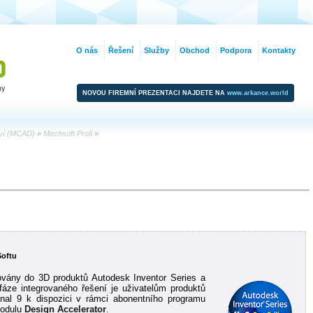
O nás
Řešení
Služby
Obchod
Podpora
Kontakty
NOVOU FIREMNÍ PREZENTACI NAJDETE NA
www.arkance.world
tví (MCAD)
»
Mechsoft Profi
»
Softu
ovány do 3D produktů Autodesk Inventor Series a
fáze integrovaného řešení je uživatelům produktů
onal 9 k dispozici v rámci abonentního programu
modulu
Design Accelerator
.