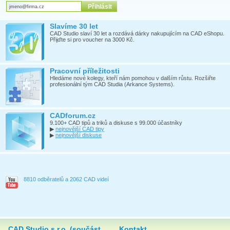
Slavíme 30 let
CAD Studio slaví 30 let a rozdává dárky nakupujícím na CAD eShopu.
Přijďte si pro voucher na 3000 Kč.
Pracovní příležitosti
Hledáme nové kolegy, kteří nám pomohou v dalším růstu. Rozšiřte
profesionální tým CAD Studia (Arkance Systems).
CADforum.cz
9.100+ CAD tipů a triků a diskuse s 99.000 účastníky
▶
nejnovější CAD tipy
▶
nejnovější diskuse
8810 odběratelů a 2062 CAD videí
CAD Studio s.r.o. (součást
Kontakt