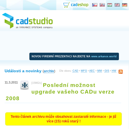
NOVOU FIREMNÍ PREZENTACI NAJDETE NA
www.arkance.world
Události a novinky
(
archiv
)
Dle oboru:
CAD
•
MFG
•
AEC
•
MM
•
GIS
•
HW
11.3.2011
[15862x]
Poslední možnost
upgrade vašeho CADu verze
2008
Tento článek archivu může obsahovat zastaralé informace - je již
více (15) roků starý !