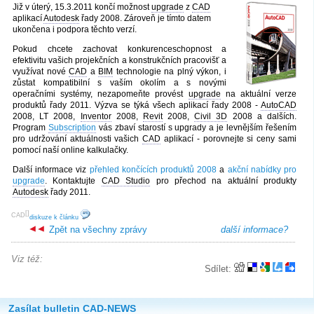
Již v úterý, 15.3.2011 končí možnost
upgrade
z
CAD
aplikací
Autodesk
řady 2008. Zároveň je tímto datem
ukončena i podpora těchto verzí.
Pokud chcete zachovat konkurenceschopnost a
efektivitu vašich projekčních a konstrukčních pracovišť a
využívat nové
CAD
a
BIM
technologie na plný výkon, i
zůstat kompatibilní s vaším okolím a s novými
operačními systémy, nezapomeňte provést
upgrade
na aktuální verze
produktů řady 2011. Výzva se týká všech aplikací řady 2008 -
AutoCAD
2008, LT 2008,
Inventor
2008,
Revit
2008,
Civil 3D
2008 a dalších.
Program
Subscription
vás zbaví starostí s upgrady a je levnějším řešením
pro udržování aktuálnosti vašich
CAD
aplikací - porovnejte si ceny sami
pomocí naší online kalkulačky.
Další informace viz
přehled končících produktů 2008
a
akční nabídky pro
upgrade
. Kontaktujte
CAD Studio
pro přechod na aktuální produkty
Autodesk
řady 2011.
[
]
CAD
diskuze k článku
Zpět na všechny zprávy
další informace?
Viz též:
Sdílet:
Zasílat bulletin CAD-NEWS