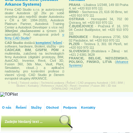
Arkance Systems)
PRAHA
- Líbalova 1/2348, 149 00 Praha
4, tel: +420 910 970 111
Firma CAD Studio s.r.o. je autorizovaný
BRNO
- Sochorova 23, 616 00 Brno, tel:
dealer Autodesk (již 26x po sobě
+420 910 970 111
oceněna jako největší dealer Autodesku
OSTRAVA
- Hornopolní 34, 702 00
v ČR a SR: 1994-2020), Autodesk
Ostrava, tel: +420 910 970 111
Platinum Partner, Autodesk Training
Č.BUDĚJOVICE
- Pražská tř. 16, 370
Center a Autodesk Developer s více než
04 České Budějovice, tel: +420 910 970
30letými zkušenostmi
a týmem 130
111
specialistů. Proč nakupovat právě
u
PARDUBICE
- Rokycanova 2730, 530
firmy CAD Studio
?
02 Pardubice, tel: +420 910 970 111
CAD Studio
dodává
kompletní řešení
-
PLZEŇ
- Teslova 3, 301 00 Plzeň, tel:
software, hardware, školení, služby - pro
+420 910 970 111
CAD/CAM
,
BIM
,
GIS/FM
,
PDM
a
SLOVENSKO
(Bratislava + Žilina) - tel.
multimédia, založená na technologiích
+421 2 6381 3628
firmy Autodesk (digitální prototypy, BIM,
FRANCIE, BELGIE, NIZOZEMSKO,
AutoCAD, Inventor, Revit, Civil 3D,
POLSKO, FINSKO, LITVA
(
Arkance
Fusion 360, 3ds Max, Vault, Plant,
Systems
)
Simulation, cloud...) a aplikační
nadstavby pro konkrétní profese (i
vlastní vývoj). CAD Studio je členem
evropské skupiny ARKANCE.
O firmě
|
Tiskové zprávy
|
Technická podpora
|
Řešení
|
CAD programy Autodesk
|
GIS
|
BIM
|
Školení
|
Kontakty
|
Reference
|
AutoCAD
|
Revit
|
Inventor
|
Fusion 360
|
3D tisk
DOWNLOAD
|
HLEDAT
O nás
Řešení
Služby
Obchod
Podpora
Kontakty