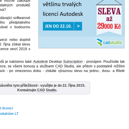
de možné zakoupit
statných produktů
ená?
távající softwarové
ho předplatného
kávat v budoucnu
verzi nebo doplnit
. října získat slevu
cence verzí 2019 s
ktů je nabízeno také
Autodesk
Desktop
Subscription
- pronájem. Používáte tak
icence, se všemi bonusy a službami
CAD
Studia, ale přitom s podstatně nižšími
avíc - po omezenou dobu - získáte výraznou slevu na jedno-, dvou- a tříleté
sněte tyto příležitosti - využijte je do 22. října 2015.
Kontaktujte
CAD Studio
.
D
licenci
roduktům LT