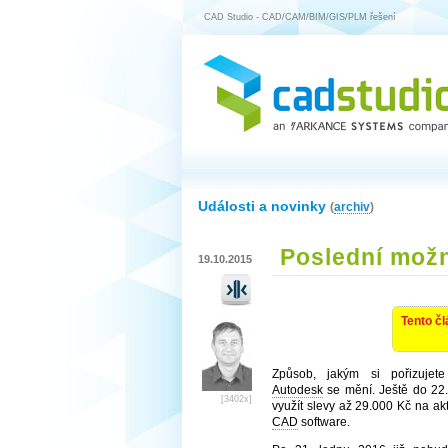
CAD Studio - CAD/CAM/BIM/GIS/PLM řešení
Události a novinky
(
archiv
)
Poslední možn
19.10.2015
Tento čl
Způsob, jakým si pořizujete
Autodesk
se mění. Ještě do 22.
[3402x]
využít slevy až 29.000 Kč na ak
CAD
software.