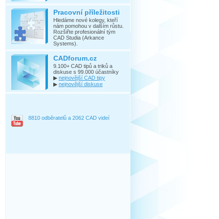
Pracovní příležitosti
Hledáme nové kolegy, kteří
nám pomohou v dalším růstu.
Rozšiřte profesionální tým
CAD Studia (Arkance
Systems).
CADforum.cz
9.100+ CAD tipů a triků a
diskuse s 99.000 účastníky
▶
nejnovější CAD tipy
▶
nejnovější diskuse
8810 odběratelů a 2062 CAD videí