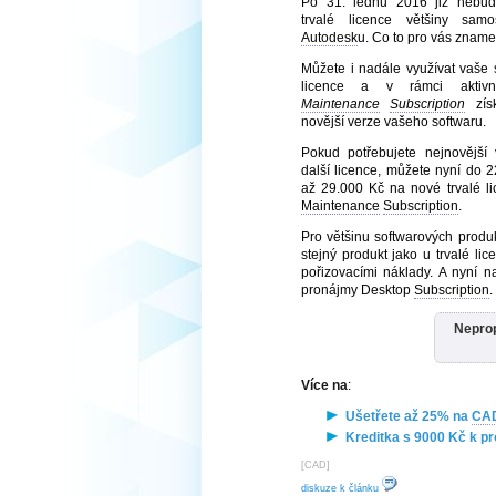
Po 31. lednu 2016 již nebu
trvalé licence většiny samo
Autodesk
u. Co to pro vás znam
Můžete i nadále využívat vaše s
licence a v rámci aktivní
Maintenance
Subscription
zís
novější verze vašeho softwaru.
Pokud potřebujete nejnovější 
další licence, můžete nyní do 22
až 29.000 Kč na nové trvalé li
Maintenance
Subscription
.
Pro většinu softwarových produ
stejný produkt jako u trvalé l
pořizovacími náklady. A nyní n
pronájmy Desktop
Subscription
.
Nepropá
Více na
:
Ušetřete až 25% na
CA
Kreditka s 9000 Kč k p
[
CAD
]
diskuze k článku