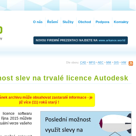
O nás
Řešení
Služby
Obchod
Podpora
Kontakty
NOVOU FIREMNÍ PREZENTACI NAJDETE NA
www.arkance.world
Dle oboru:
CAD
•
MFG
•
AEC
•
MM
•
GIS
•
HW
ost slev na trvalé licence Autodesk
ánek archivu může obsahovat zastaralé informace - je
již více (11) roků starý !
 licence softwaru
 října 2015 můžete
tuální verze vašeho