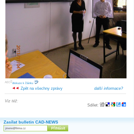
[
]
AEC
diskuze k článku
Zpět na všechny zprávy
další informace?
Viz též:
Sdílet:
Zasílat bulletin CAD-NEWS