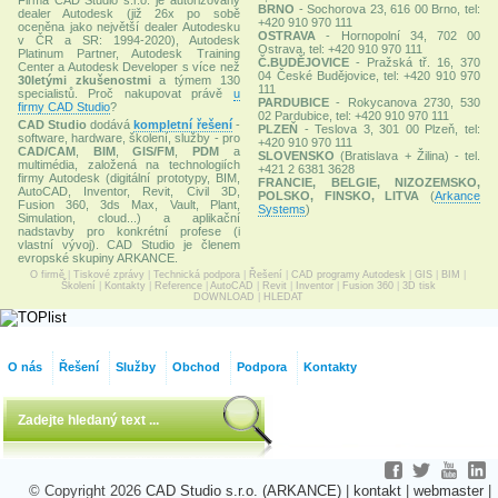
BRNO
- Sochorova 23, 616 00 Brno, tel:
dealer Autodesk (již 26x po sobě
+420 910 970 111
oceněna jako největší dealer Autodesku
OSTRAVA
- Hornopolní 34, 702 00
v ČR a SR: 1994-2020), Autodesk
Ostrava, tel: +420 910 970 111
Platinum Partner, Autodesk Training
Č.BUDĚJOVICE
- Pražská tř. 16, 370
Center a Autodesk Developer s více než
04 České Budějovice, tel: +420 910 970
30letými zkušenostmi
a týmem 130
111
specialistů. Proč nakupovat právě
u
PARDUBICE
- Rokycanova 2730, 530
firmy CAD Studio
?
02 Pardubice, tel: +420 910 970 111
CAD Studio
dodává
kompletní řešení
-
PLZEŇ
- Teslova 3, 301 00 Plzeň, tel:
software, hardware, školení, služby - pro
+420 910 970 111
CAD/CAM
,
BIM
,
GIS/FM
,
PDM
a
SLOVENSKO
(Bratislava + Žilina) - tel.
multimédia, založená na technologiích
+421 2 6381 3628
firmy Autodesk (digitální prototypy, BIM,
FRANCIE, BELGIE, NIZOZEMSKO,
AutoCAD, Inventor, Revit, Civil 3D,
POLSKO, FINSKO, LITVA
(
Arkance
Fusion 360, 3ds Max, Vault, Plant,
Systems
)
Simulation, cloud...) a aplikační
nadstavby pro konkrétní profese (i
vlastní vývoj). CAD Studio je členem
evropské skupiny ARKANCE.
O firmě
|
Tiskové zprávy
|
Technická podpora
|
Řešení
|
CAD programy Autodesk
|
GIS
|
BIM
|
Školení
|
Kontakty
|
Reference
|
AutoCAD
|
Revit
|
Inventor
|
Fusion 360
|
3D tisk
DOWNLOAD
|
HLEDAT
O nás
Řešení
Služby
Obchod
Podpora
Kontakty
© Copyright 2026
CAD Studio s.r.o. (ARKANCE)
|
kontakt
|
webmaster
|