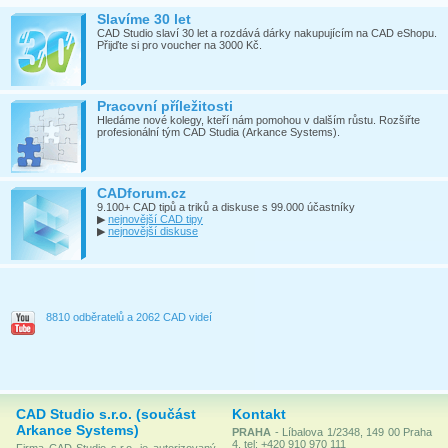
Slavíme 30 let
CAD Studio slaví 30 let a rozdává dárky nakupujícím na CAD eShopu.
Přijďte si pro voucher na 3000 Kč.
Pracovní příležitosti
Hledáme nové kolegy, kteří nám pomohou v dalším růstu. Rozšiřte
profesionální tým CAD Studia (Arkance Systems).
CADforum.cz
9.100+ CAD tipů a triků a diskuse s 99.000 účastníky
▶
nejnovější CAD tipy
▶
nejnovější diskuse
8810 odběratelů a 2062 CAD videí
CAD Studio s.r.o. (součást
Kontakt
Arkance Systems)
PRAHA
- Líbalova 1/2348, 149 00 Praha
4, tel: +420 910 970 111
Firma CAD Studio s.r.o. je autorizovaný