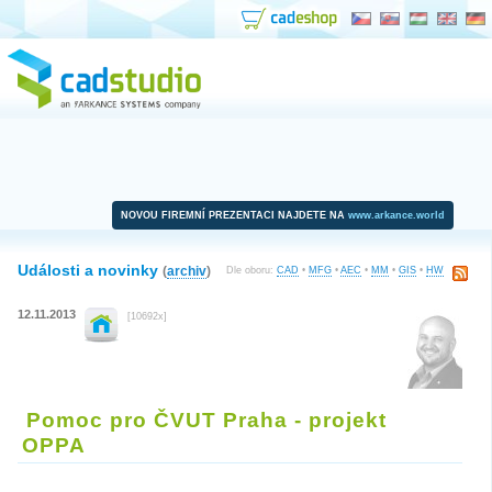
NOVOU FIREMNÍ PREZENTACI NAJDETE NA
www.arkance.world
Události a novinky
(
archiv
)
Dle oboru:
CAD
•
MFG
•
AEC
•
MM
•
GIS
•
HW
12.11.2013
[10692x]
Pomoc pro ČVUT Praha - projekt
OPPA