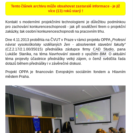
Tento článek archivu může obsahovat zastaralé informace - je již
více (13) roků starý !
Kontakt s moderními projekčními technologiemi je důležitou podmínkou
pro zachování konkurenceschopnosti - jak při soutěžení firem o projekční
zakázky, tak osobní konkurenceschopnosti na pracovním trhu.
Dne 4.11.2013 proběhla na ČVUT v Praze v rámci projektu OPPA
„Profesní
návrat vysokoškolsky vzdělaných žen - absolventek stavební fakulty“
(CZ.2.17/2.1.00/35015) přednáška zástupce firmy
CAD Studio
, pana
Lukáše Staníka, na téma
Navrhování staveb s využitím
BIM
. O aktuální
téma projevily účastnice přednášky velký zájem, o čemž svědčila řada
dotazů během přednášky i v závěrečné diskusi.
Projekt OPPA je financován Evropským sociálním fondem a Hlavním
městem Praha.