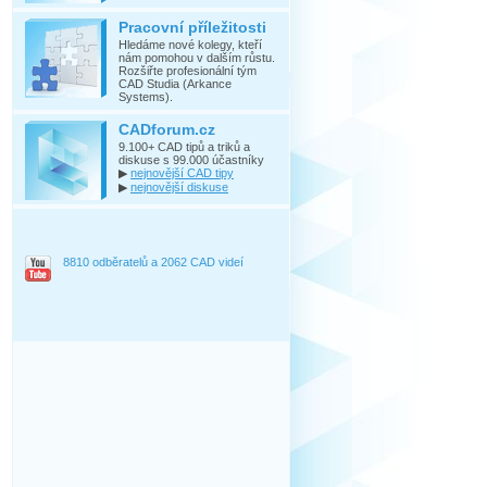
Pracovní příležitosti
Hledáme nové kolegy, kteří
nám pomohou v dalším růstu.
Rozšiřte profesionální tým
CAD Studia (Arkance
Systems).
CADforum.cz
9.100+ CAD tipů a triků a
diskuse s 99.000 účastníky
▶
nejnovější CAD tipy
▶
nejnovější diskuse
8810 odběratelů a 2062 CAD videí