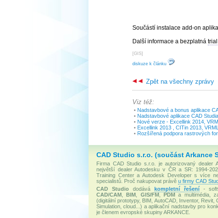
Součástí instalace add-on aplik
Další informace a bezplatná
trial
[
GIS
]
diskuze k článku
Zpět na všechny zprávy
Viz též:
•
Nadstavbové a bonus aplikace CA
•
Nadstavbové aplikace CAD Studia
•
Nové verze - Excellink 2014, VRM
•
Excellink 2013 , CITin 2013, VRM
•
Rozšířená podpora rastrových fo
CAD Studio s.r.o. (součást Arkance 
Firma CAD Studio s.r.o. je autorizovaný dealer
největší dealer Autodesku v ČR a SR: 1994-2020
Training Center a Autodesk Developer s více 
specialistů. Proč nakupovat právě
u firmy CAD Stud
CAD Studio
dodává
kompletní řešení
- soft
CAD/CAM
,
BIM
,
GIS/FM
,
PDM
a multimédia, za
(digitální prototypy, BIM, AutoCAD, Inventor, Revit, 
Simulation, cloud...) a aplikační nadstavby pro konk
je členem evropské skupiny ARKANCE.