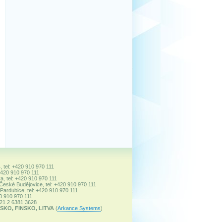
, tel: +420 910 970 111
+420 910 970 111
a, tel: +420 910 970 111
 České Budějovice, tel: +420 910 970 111
ardubice, tel: +420 910 970 111
20 910 970 111
+421 2 6381 3628
SKO, FINSKO, LITVA
(
Arkance Systems
)