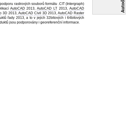
podporu rastrových souborů formátu .CIT (Intergraph)
likací
AutoCAD
2013,
AutoCAD LT
2013,
AutoCAD
p
3D 2013,
AutoCAD
Civil 3D
2013,
AutoCAD
Raster
tů řady 2013, a to v jejich 32bitových i 64bitových
duktů jsou podporovány i georeferenční informace.