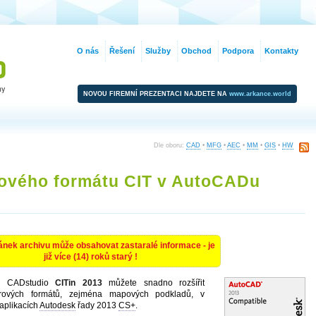
O nás
Řešení
Služby
Obchod
Podpora
Kontakty
NOVOU FIREMNÍ PREZENTACI NAJDETE NA
www.arkance.world
Dle oboru:
CAD
•
MFG
•
AEC
•
MM
•
GIS
•
HW
rového formátu CIT v AutoCADu
ánek archivu může obsahovat zastaralé informace - je
již více (14) roků starý !
ce CADstudio
CITin 2013
můžete snadno rozšířit
trových formátů, zejména mapových podkladů, v
aplikacích
Autodesk
řady 2013
CS+
.