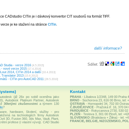
ace CADstudio CITin je i dávkový konvertor CIT souborů na formát TIFF.
verze je ke stažení na stránce
CITin
.
další informace?
Sdílet:
D Studia - verze 2016
[4.5.2015]
 - nové verze 2015
[17.4.2014]
Lout 2014, CITin 2014 a další
[10.4.2013]
L Translator 2013
[15.6.2012]
rmátů - CITin pro AutoCAD 2011
[28.5.2010]
Systems)
Kontakt
 Autodesk (již 26x po sobě oceněna jako
PRAHA
- Líbalova 1/2348, 149 00 Praha 4
), Autodesk Platinum Partner, Autodesk
BRNO
- Sochorova 23, 616 00 Brno, tel: 
než
30letými zkušenostmi
a týmem 130
OSTRAVA
- Hornopolní 34, 702 00 Ostrav
io
?
Č.BUDĚJOVICE
- Pražská tř. 16, 370 04
PARDUBICE
- Rokycanova 2730, 530 02 P
ware, hardware, školení, služby - pro
PLZEŇ
- Teslova 3, 301 00 Plzeň, tel: +4
ložená na technologiích firmy Autodesk
SLOVENSKO
(Bratislava + Žilina) - tel. 
Civil 3D, Fusion 360, 3ds Max, Vault, Plant,
FRANCIE, BELGIE, NIZOZEMSKO, POL
rétní profese (i vlastní vývoj). CAD Studio