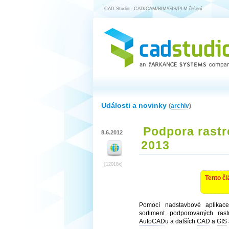
CAD Studio - CAD/CAM/BIM/GIS/PLM řešení
Události a novinky
(
archiv
)
Podpora rast
8.6.2012
2013
[12018x]
Tento čl
Pomocí nadstavbové aplika
sortiment podporovaných ras
AutoCAD
u a dalších
CAD
a
GIS