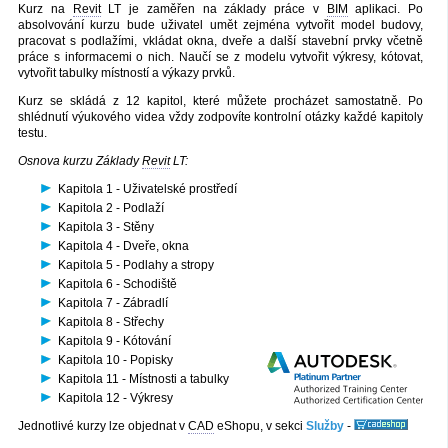
Kurz na
Revit
LT je zaměřen na základy práce v
BIM
aplikaci. Po
absolvování kurzu bude uživatel umět zejména vytvořit model budovy,
pracovat s podlažími, vkládat okna, dveře a další stavební prvky včetně
práce s informacemi o nich. Naučí se z modelu vytvořit výkresy, kótovat,
vytvořit tabulky místností a výkazy prvků.
Kurz se skládá z 12 kapitol, které můžete procházet samostatně. Po
shlédnutí výukového videa vždy zodpovíte kontrolní otázky každé kapitoly
testu.
Osnova kurzu Základy
Revit
LT:
Kapitola 1 - Uživatelské prostředí
Kapitola 2 - Podlaží
Kapitola 3 - Stěny
Kapitola 4 - Dveře, okna
Kapitola 5 - Podlahy a stropy
Kapitola 6 - Schodiště
Kapitola 7 - Zábradlí
Kapitola 8 - Střechy
Kapitola 9 - Kótování
Kapitola 10 - Popisky
Kapitola 11 - Místnosti a tabulky
Kapitola 12 - Výkresy
Jednotlivé kurzy lze objednat v
CAD
eShopu, v sekci
Služby
-