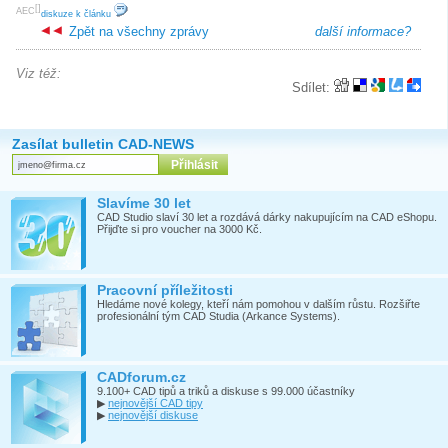
[
]
AEC
diskuze k článku
Zpět na všechny zprávy
další informace?
Viz též:
Sdílet:
Zasílat bulletin CAD-NEWS
Slavíme 30 let
CAD Studio slaví 30 let a rozdává dárky nakupujícím na CAD eShopu.
Přijďte si pro voucher na 3000 Kč.
Pracovní příležitosti
Hledáme nové kolegy, kteří nám pomohou v dalším růstu. Rozšiřte
profesionální tým CAD Studia (Arkance Systems).
CADforum.cz
9.100+ CAD tipů a triků a diskuse s 99.000 účastníky
▶
nejnovější CAD tipy
▶
nejnovější diskuse