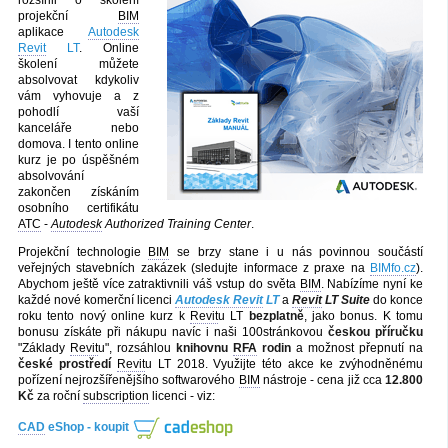
projekční
BIM
aplikace
Autodesk
Revit
LT
. Online
školení můžete
absolvovat kdykoliv
vám vyhovuje a z
pohodlí vaší
kanceláře nebo
domova. I tento online
kurz je po úspěšném
absolvování
zakončen získáním
osobního certifikátu
ATC
-
Autodesk
Authorized Training Center
.
Projekční technologie
BIM
se brzy stane i u nás povinnou součástí
veřejných stavebních zakázek (sledujte informace z praxe na
BIMfo.cz
).
Abychom ještě více zatraktivnili váš vstup do světa
BIM
. Nabízíme nyní ke
každé nové komerční licenci
Autodesk Revit
LT
a
Revit
LT Suite
do konce
roku tento nový online kurz k
Revit
u LT
bezplatně
, jako bonus. K tomu
bonusu získáte při nákupu navíc i naši 100stránkovou
českou příručku
"Základy
Revit
u", rozsáhlou
knihovnu
RFA
rodin
a možnost přepnutí na
české prostředí
Revit
u LT 2018. Využijte této akce ke zvýhodněnému
pořízení nejrozšířenějšího softwarového
BIM
nástroje - cena již cca
12.800
Kč
za roční
subscription
licenci - viz:
CAD
eShop - koupit