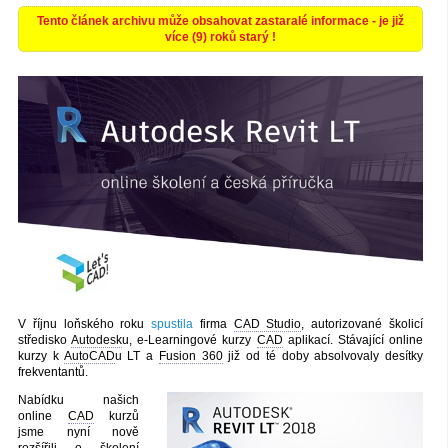
Tento článek archivu může obsahovat zastaralé informace - je již
více (9) roků starý !
V říjnu loňského roku
spustila
firma
CAD Studio
, autorizované školicí
středisko
Autodesk
u, e-Learningové kurzy
CAD
aplikací. Stávající online
kurzy k
AutoCAD
u LT a
Fusion 360
již od té doby absolvovaly desítky
frekventantů.
Nabídku našich
online
CAD
kurzů
jsme nyní nově
rozšířili o školení