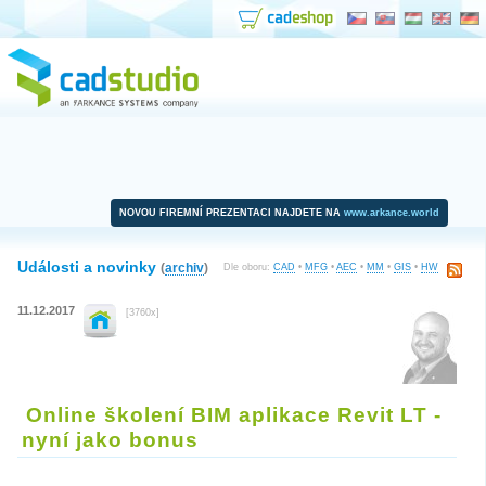
NOVOU FIREMNÍ PREZENTACI NAJDETE NA
www.arkance.world
Události a novinky
(
archiv
)
Dle oboru:
CAD
•
MFG
•
AEC
•
MM
•
GIS
•
HW
11.12.2017
[3760x]
Online školení BIM aplikace Revit LT -
nyní jako bonus