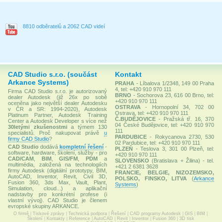
8810 odběratelů a 2062 CAD videí
CAD Studio s.r.o. (součást
Kontakt
Arkance Systems)
PRAHA
- Líbalova 1/2348, 149 00 Praha
4, tel: +420 910 970 111
Firma CAD Studio s.r.o. je autorizovaný
BRNO
- Sochorova 23, 616 00 Brno, tel:
dealer Autodesk (již 26x po sobě
+420 910 970 111
oceněna jako největší dealer Autodesku
OSTRAVA
- Hornopolní 34, 702 00
v ČR a SR: 1994-2020), Autodesk
Ostrava, tel: +420 910 970 111
Platinum Partner, Autodesk Training
Č.BUDĚJOVICE
- Pražská tř. 16, 370
Center a Autodesk Developer s více než
04 České Budějovice, tel: +420 910 970
30letými zkušenostmi
a týmem 130
111
specialistů. Proč nakupovat právě
u
PARDUBICE
- Rokycanova 2730, 530
firmy CAD Studio
?
02 Pardubice, tel: +420 910 970 111
CAD Studio
dodává
kompletní řešení
-
PLZEŇ
- Teslova 3, 301 00 Plzeň, tel:
software, hardware, školení, služby - pro
+420 910 970 111
CAD/CAM
,
BIM
,
GIS/FM
,
PDM
a
SLOVENSKO
(Bratislava + Žilina) - tel.
multimédia, založená na technologiích
+421 2 6381 3628
firmy Autodesk (digitální prototypy, BIM,
FRANCIE, BELGIE, NIZOZEMSKO,
AutoCAD, Inventor, Revit, Civil 3D,
POLSKO, FINSKO, LITVA
(
Arkance
Fusion 360, 3ds Max, Vault, Plant,
Systems
)
Simulation, cloud...) a aplikační
nadstavby pro konkrétní profese (i
vlastní vývoj). CAD Studio je členem
evropské skupiny ARKANCE.
O firmě
|
Tiskové zprávy
|
Technická podpora
|
Řešení
|
CAD programy Autodesk
|
GIS
|
BIM
|
Školení
|
Kontakty
|
Reference
|
AutoCAD
|
Revit
|
Inventor
|
Fusion 360
|
3D tisk